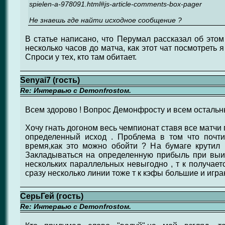
spielen-a-978091.html#js-article-comments-box-pager
Не знаешь где найти исходное сообщение ?
В статье написано, что Перумал рассказал об этом
несколько часов до матча, как этот чат посмотреть я
Спроси у тех, кто там обитает.
Senyai7 (гость)
Re: Интервью с Demonfrostом.
Всем здорово ! Вопрос Демонфросту и всем осталь
Хочу гнать догоном весь чемпионат ставя все матчи
определенный исход . Проблема в том что почт
время,как это можно обойти ? На бумаге крутил 
Закладываться на определенную прибыль при выи
нескольких параллельных невыгодно , т к получает
сразу несколько линии тоже т к кэфы большие и игра
СерьГей (гость)
Re: Интервью с Demonfrostом.