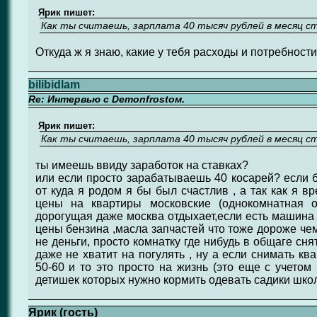
Ярик пишет:
Как ты считаешь, зарплата 40 тысяч рублей в месяц с
Откуда ж я знаю, какие у тебя расходы и потребности
bilibidlam
Re: Интервью с Demonfrostом.
Ярик пишет:
Как ты считаешь, зарплата 40 тысяч рублей в месяц с
ты имеешь ввиду заработок на ставках?
или если просто зарабатываешь 40 косарей? если 
от куда я родом я бы был счастлив , а так как я 
цены на квартиры московские (однокомнатная 
дорогущая даже москва отдыхает,если есть машин
цены бензина ,масла запчастей что тоже дороже чем
не деньги, просто комнатку где нибудь в общаге сн
даже не хватит на погулять , ну а если снимать кв
50-60 и то это просто на жизнь (это еще с учетом
детишек которых нужно кормить одевать садики шко
Ярик (гость)