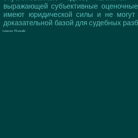
выражающей субъективные оценочные 
имеют юридической силы и не могут
доказательной базой для судебных разб
Livescore, ТВ онлайн