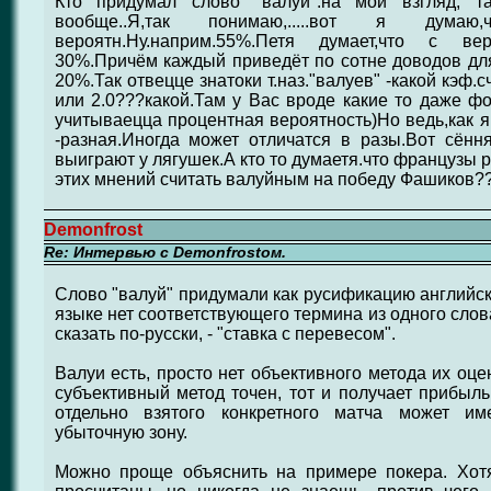
Кто придумал слово "валуй".на мой взгляд, т
вообще..Я,так понимаю,.....вот я думаю
вероятн.Ну.наприм.55%.Петя думает,что с в
30%.Причём каждый приведёт по сотне доводов для
20%.Так отвецце знатоки т.наз."валуев" -какой кэф.с
или 2.0???какой.Там у Вас вроде какие то даже фо
учитываецца процентная вероятность)Но ведь,как я
-разная.Иногда может отличатся в разы.Вот сёння
выиграют у лягушек.А кто то думаетя.что французы р
этих мнений считать валуйным на победу Фашиков?
Demonfrost
Re: Интервью с Demonfrostом.
Слово "валуй" придумали как русификацию английско
языке нет соответствующего термина из одного слов
сказать по-русски, - "ставка с перевесом".
Валуи есть, просто нет объективного метода их оц
субъективный метод точен, тот и получает прибыль
отдельно взятого конкретного матча может им
убыточную зону.
Можно проще объяснить на примере покера. Хот