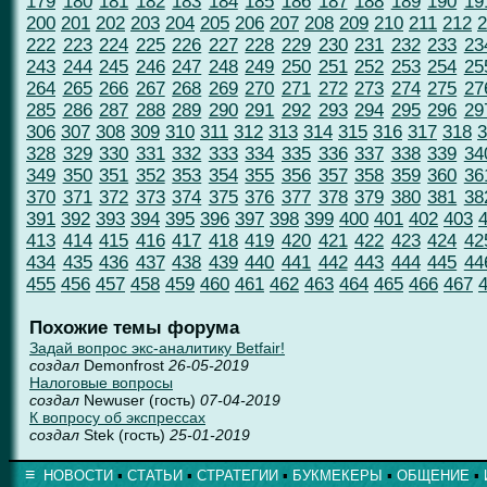
179
180
181
182
183
184
185
186
187
188
189
190
19
200
201
202
203
204
205
206
207
208
209
210
211
212
2
222
223
224
225
226
227
228
229
230
231
232
233
23
243
244
245
246
247
248
249
250
251
252
253
254
25
264
265
266
267
268
269
270
271
272
273
274
275
27
285
286
287
288
289
290
291
292
293
294
295
296
29
306
307
308
309
310
311
312
313
314
315
316
317
318
3
328
329
330
331
332
333
334
335
336
337
338
339
34
349
350
351
352
353
354
355
356
357
358
359
360
36
370
371
372
373
374
375
376
377
378
379
380
381
38
391
392
393
394
395
396
397
398
399
400
401
402
403
413
414
415
416
417
418
419
420
421
422
423
424
42
434
435
436
437
438
439
440
441
442
443
444
445
44
455
456
457
458
459
460
461
462
463
464
465
466
467
Похожие темы форума
Задай вопрос экс-аналитику Betfair!
создал
Demonfrost
26-05-2019
Налоговые вопросы
создал
Newuser (гость)
07-04-2019
К вопросу об экспрессах
создал
Stek (гость)
25-01-2019
≡
НОВОСТИ
▪
СТАТЬИ
▪
СТРАТЕГИИ
▪
БУКМЕКЕРЫ
▪
ОБЩЕНИЕ
▪