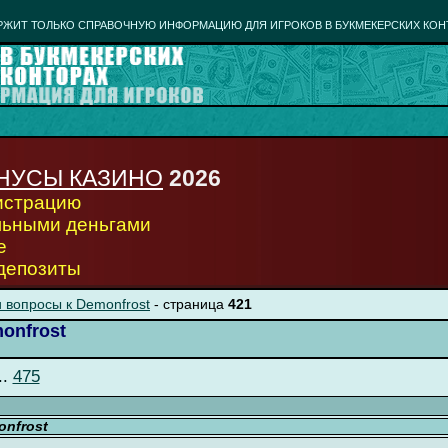
РЖИТ ТОЛЬКО СПРАВОЧНУЮ ИНФОРМАЦИЮ ДЛЯ ИГРОКОВ В БУКМЕКЕРСКИХ КОН
НУСЫ КАЗИНО
2026
гистрацию
льными деньгами
е
 депозиты
 вопросы к Demonfrost
- страница
421
onfrost
..
475
nfrost