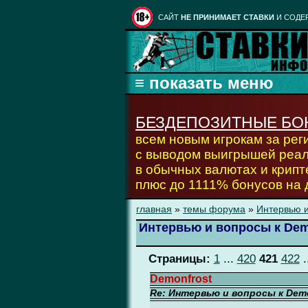
CАЙТ
НЕ ПРИНИМАЕТ СТАВКИ
И СОДЕ
БЕЗДЕПОЗИТНЫЕ БО
всем новым игрокам за ре
с выводом выигрышей реа
в обычных валютах и крипт
плюс до 1111% бонусов на
главная
»
темы форума
»
Интервью и
Интервью и вопросы к Dem
Страницы:
1
...
420
421
422
.
Demonfrost
Re: Интервью и вопросы к Demo