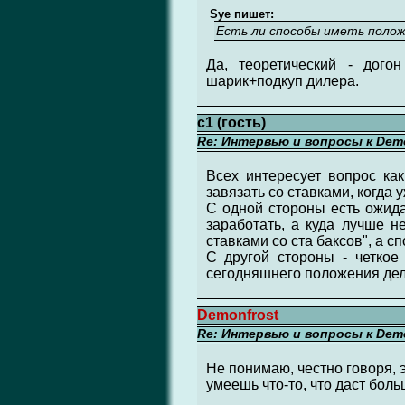
Sye пишет:
Есть ли способы иметь полож
Да, теоретический - дого
шарик+подкуп дилера.
c1 (гость)
Re: Интервью и вопросы к Demo
Всех интересует вопрос как
завязать со ставками, когда
С одной стороны есть ожидан
заработать, а куда лучше н
ставками со ста баксов", а с
С другой стороны - четкое
сегодняшнего положения дел, 
Demonfrost
Re: Интервью и вопросы к Demo
Не понимаю, честно говоря, э
умеешь что-то, что даст боль