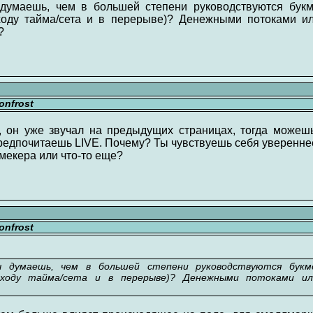
 думаешь, чем в большей степени руководствуются бук
ходу тайма/сета и в перерыве)? Денежными потоками и
?
nfrost
 он уже звучал на предыдущих страницах, тогда можешь 
редпочитаешь LIVE. Почему? Ты чувствуешь себя уверенне
мекера или что-то еще?
nfrost
ы думаешь, чем в большей степени руководствуются букм
ходу тайма/сета и в перерыве)? Денежными потоками и