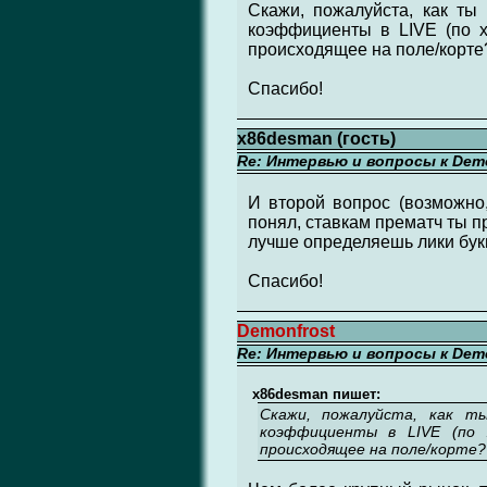
Скажи, пожалуйста, как ты
коэффициенты в LIVE (по 
происходящее на поле/корте
Спасибо!
x86desman (гость)
Re: Интервью и вопросы к Demo
И второй вопрос (возможно,
понял, ставкам прематч ты п
лучше определяешь лики бук
Спасибо!
Demonfrost
Re: Интервью и вопросы к Demo
x86desman пишет:
Скажи, пожалуйста, как т
коэффициенты в LIVE (по 
происходящее на поле/корте?