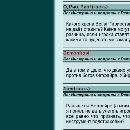
О, Рио, Рио! (гость)
Re: Интервью и вопросы к Demo
Какого хрена Betfair "приоста
не даёт ставить? Какие могут
разница, если игроки ставят
какими-то чудесатыми заман
Demonfrost
Re: Интервью и вопросы к Demo
Да в том и дело, что давно 
против ботов бетфайра. Убир
Лом (гость)
Re: Интервью и вопросы к Demo
Раньше на Бетфейре (а может
я понял, не дать улететь игр
всё равно что признать, чт
инструмент подстраховки?