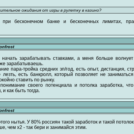
ительное ожидания от игры в рулетку в казино?
н при бесконечном банке и бесконечных лимитах, пра
nfrost
 начать зарабатывать ставками, а меня больше волнует
 уже зарабатываешь.
ие пара-тройка средних зп/год, есть опыт, дистанция, с
е лезть, есть банкролл, который позволяет не заниматься
покойно ставить по рынку.
 понимание своего потенциала и потолка заработка, что
и как быть тогда.
nfrost
того нытья. У 80% россиян такой заработок и такой потоло
ше, чем х2 - так бери и занимайся этим.