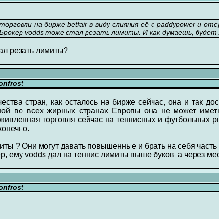
орговли на бирже betfair в виду слияния её с paddypower и о
 Брокер vodds тоже стал резать лимиты. И как думаешь, будет
тал резать лимиты?
nfrost
чества стран, как осталось на бирже сейчас, она и так дос
ной во всех жирных странах Европы она не может иметь
живленная торговля сейчас на теннисных и футбольных рын
конечно.
иты ? Они могут давать повышенные и брать на себя часть 
, ему vodds дал на теннис лимиты выше буков, а через мес
nfrost