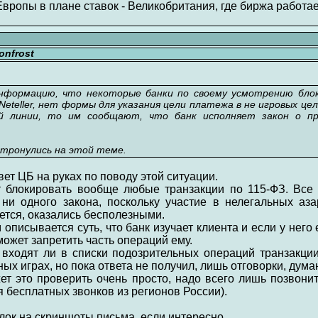
Европы в плане ставок - Великобритания, где биржа работае
nfrost
нформацию, что некоторые банки по своему усмотрению бло
и Neteller, нет формы для указания цели платежа в не игровых ц
ей линии, то им сообщают, что банк исполняет закон о п
 тронулись на этой теме.
ет ЦБ на руках по поводу этой ситуации.
 блокировать вообще любые транзакции по 115-ФЗ. Все 
и одного закона, поскольку участие в нелегальных аз
ется, оказались бесполезными.
 описывается суть, что банк изучает клиента и если у него 
 может запретить часть операций ему.
 входят ли в списки подозрительных операций транзакци
ых играх, но пока ответа не получил, лишь отговорки, думаю
жет это проверить очень просто, надо всего лишь позвон
я бесплатных звонков из регионов России).
лок на скриншоты письма, если интересно.