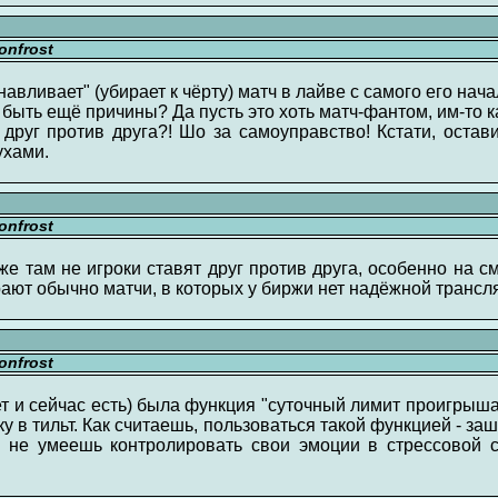
nfrost
навливает" (убирает к чёрту) матч в лайве с самого его нача
 быть ещё причины? Да пусть это хоть матч-фантом, им-то к
 друг против друга?! Шо за самоуправство! Кстати, оста
ухами.
nfrost
уже там не игроки ставят друг против друга, особенно на с
ают обычно матчи, в которых у биржи нет надёжной трансля
nfrost
 и сейчас есть) была функция "суточный лимит проигрыша"
оку в тильт. Как считаешь, пользоваться такой функцией - за
о не умеешь контролировать свои эмоции в стрессовой 