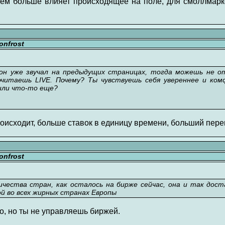
тем больше влияет происходящее на поле, для смоллмар
nfrost
он уже звучал на предыдущих страницах, тогда можешь не отв
итаешь LIVE. Почему? Ты чувствуешь себя увереннее и ком
или что-то еще?
роисходит, больше ставок в единицу времени, больший пере
nfrost
чества стран, как осталось на бирже сейчас, она и так дос
й во всех жирных странах Европы
о, но ты не управляешь биржей.