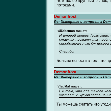
Чем более крупный рынок, 
потоками.
Demonfrost
Re: Интервью и вопросы к Demo
x86desman пишет:
И второй вопрос (возможно, 
ставкам прематч ты предпоч
определяешь лики букмекера 
Спасибо!
Больше ясности в том, что п
Demonfrost
Re: Интервью и вопросы к Demo
VladMal пишет:
Считаю, что для такого коли
хватает ? Будучи запрещенно
Ты можешь считать что угодн