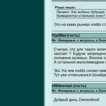
Phaun пишет:
Привет. Как видешь будущее т
бигмаркетах в дальней зоне?
Это на каких рынках vodds с
VladMal (гость)
Re: Интервью и вопросы к Demo
Считаю, что для такого коли
хватает ? Будучи запрещен
половине нулевых. Вполне о
А остальное малоликвидное 
ЗЫ. На чем vodds снизил лим
Тут уже отписывался Шнайдер
x86desman (гость)
Re: Интервью и вопросы к Demo
Добрый день, Demonfrost!