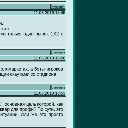
ответить
11.06.2019 15:45
ла -
акая
вили только один рынок 1X2 с
ответить
11.06.2019 16:00
моллмаркетах, а боты игроков
ции скаутами со стадиона.
ответить
11.06.2019 18:53
, основная цель которой, как
шквар для профи? По сути, это
ситуации. Или же это просто