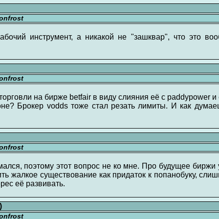
nfrost
абочий инструмент, а никакой не "зашквар", что это во
nfrost
орговли на бирже betfair в виду слияния её с paddypower 
оне? Брокер vodds тоже стал резать лимиты. И как думае
nfrost
мался, поэтому этот вопрос не ко мне. Про будущее биржи у
чить жалкое существование как придаток к попанобуку, сли
рес её развивать.
)
nfrost