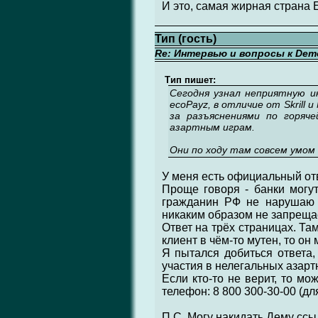
И это, самая жирная страна 
Тип (гость)
Re: Интервью и вопросы к Demo
Тип пишет:
Сегодня узнал неприятную и
ecoPayz, в отличие от Skrill 
за разъяснениями по горяч
азартным играм.
Они по ходу там совсем умом
У меня есть официальный отв
Проще говоря - банки могут
гражданин РФ не нарушаю н
никаким образом не запреща
Ответ на трёх страницах. Там
клиент в чём-то мутен, то он
Я пытался добиться ответа,
участия в нелегальных азартн
Если кто-то не верит, то мо
телефон: 8 800 300-30-00 (дл
П.С. Могу накидать Дему ссы