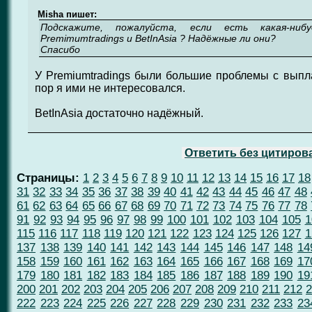
Misha пишет:
Подскажите, пожалуйста, если есть какая-ниб
Premimumtradings и BetInAsia ? Надёжные ли они?
Спасибо
У Premiumtradings были большие проблемы с выпл
пор я ими не интересовался.
BetInAsia достаточно надёжный.
Ответить без цитиров
Страницы:
1
2
3
4
5
6
7
8
9
10
11
12
13
14
15
16
17
18
31
32
33
34
35
36
37
38
39
40
41
42
43
44
45
46
47
48
61
62
63
64
65
66
67
68
69
70
71
72
73
74
75
76
77
78
91
92
93
94
95
96
97
98
99
100
101
102
103
104
105
1
115
116
117
118
119
120
121
122
123
124
125
126
127
1
137
138
139
140
141
142
143
144
145
146
147
148
14
158
159
160
161
162
163
164
165
166
167
168
169
17
179
180
181
182
183
184
185
186
187
188
189
190
19
200
201
202
203
204
205
206
207
208
209
210
211
212
2
222
223
224
225
226
227
228
229
230
231
232
233
23