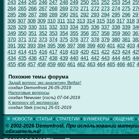
243
244
245
246
247
248
249
250
251
252
253
254
25
264
265
266
267
268
269
270
271
272
273
274
275
27
285
286
287
288
289
290
291
292
293
294
295
296
29
306
307
308
309
310
311
312
313
314
315
316
317
318
3
328
329
330
331
332
333
334
335
336
337
338
339
34
349
350
351
352
353
354
355
356
357
358
359
360
36
370
371
372
373
374
375
376
377
378
379
380
381
38
391
392
393
394
395
396
397
398
399
400
401
402
403
413
414
415
416
417
418
419
420
421
422
423
424
42
434
435
436
437
438
439
440
441
442
443
444
445
44
455
456
457
458
459
460
461
462
463
464
465
466
467
Похожие темы форума
Задай вопрос экс-аналитику Betfair!
создал
Demonfrost
26-05-2019
Налоговые вопросы
создал
Newuser (гость)
07-04-2019
К вопросу об экспрессах
создал
Stek (гость)
25-01-2019
≡
НОВОСТИ
▪
СТАТЬИ
▪
СТРАТЕГИИ
▪
БУКМЕКЕРЫ
▪
ОБЩЕНИЕ
▪
© 2002-2026 Demonfrost.
При использовании матери
обязательна!