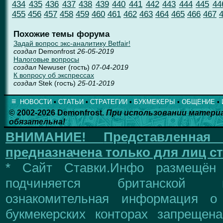
434
435
436
437
438
439
440
441
442
443
444
445
44
455
456
457
458
459
460
461
462
463
464
465
466
467
Похожие темы форума
Задай вопрос экс-аналитику Betfair!
создал
Demonfrost
26-05-2019
Налоговые вопросы
создал
Newuser (гость)
07-04-2019
К вопросу об экспрессах
создал
Stek (гость)
25-01-2019
≡
НОВОСТИ
▪
СТАТЬИ
▪
СТРАТЕГИИ
▪
БУКМЕКЕРЫ
▪
ОБЩЕНИЕ
▪
© 2002-2026 Demonfrost.
При использовании матери
обязательна!
ВНИМАНИЕ!
Представленна
предназначена только для лиц ст
* Сайт Ставки.Инфо размещён
подчиняется британской 
ознакомительная информация о
букмекерских конторах запрещен