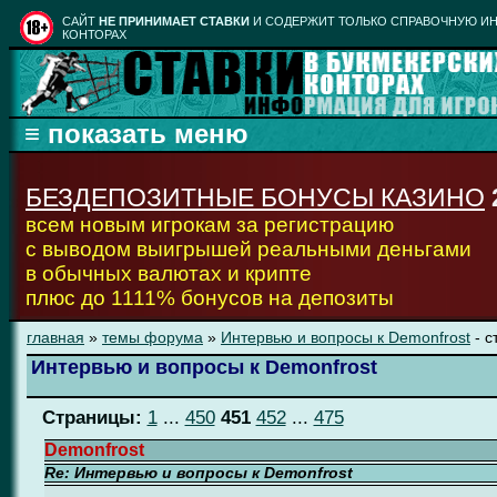
CАЙТ
НЕ ПРИНИМАЕТ СТАВКИ
И СОДЕРЖИТ ТОЛЬКО СПРАВОЧНУЮ ИН
КОНТОРАХ
БЕЗДЕПОЗИТНЫЕ БОНУСЫ КАЗИНО
всем новым игрокам за регистрацию
с выводом выигрышей реальными деньгами
в обычных валютах и крипте
плюс до 1111% бонусов на депозиты
главная
»
темы форума
»
Интервью и вопросы к Demonfrost
- с
Интервью и вопросы к Demonfrost
Страницы:
1
...
450
451
452
...
475
Demonfrost
Re: Интервью и вопросы к Demonfrost