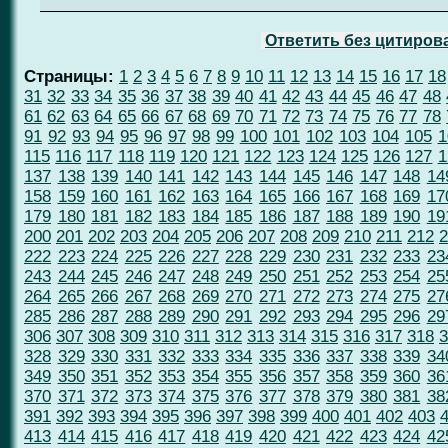
Ответить без цитиров
Страницы:
1
2
3
4
5
6
7
8
9
10
11
12
13
14
15
16
17
18
31
32
33
34
35
36
37
38
39
40
41
42
43
44
45
46
47
48
61
62
63
64
65
66
67
68
69
70
71
72
73
74
75
76
77
78
91
92
93
94
95
96
97
98
99
100
101
102
103
104
105
1
115
116
117
118
119
120
121
122
123
124
125
126
127
1
137
138
139
140
141
142
143
144
145
146
147
148
14
158
159
160
161
162
163
164
165
166
167
168
169
17
179
180
181
182
183
184
185
186
187
188
189
190
19
200
201
202
203
204
205
206
207
208
209
210
211
212
2
222
223
224
225
226
227
228
229
230
231
232
233
23
243
244
245
246
247
248
249
250
251
252
253
254
25
264
265
266
267
268
269
270
271
272
273
274
275
27
285
286
287
288
289
290
291
292
293
294
295
296
29
306
307
308
309
310
311
312
313
314
315
316
317
318
3
328
329
330
331
332
333
334
335
336
337
338
339
34
349
350
351
352
353
354
355
356
357
358
359
360
36
370
371
372
373
374
375
376
377
378
379
380
381
38
391
392
393
394
395
396
397
398
399
400
401
402
403
413
414
415
416
417
418
419
420
421
422
423
424
42