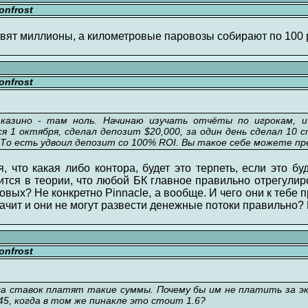
nfrost
авят миллионы, а километровые паровозы собирают по 100 
nfrost
азино - там ноль. Начинаю изучать отчёты по игрокам, и
я 1 октября, сделал депозит $20,000, за один день сделал 10
л! То есть удвоил депозит со 100% ROI. Вы такое себе можете п
я, что какая либо контора, будет это терпеть, если это б
ится в теории, что любой БК главное правильно отрегули
овых? Не конкретно Pinnacle, а вообще. И чего они к тебе 
чит и они не могут развести денежные потоки правильно? 
nfrost
га ставок платят такие суммы. Почему бы им не платить за эк
45, когда в том же пинакле это стоит 1.6?