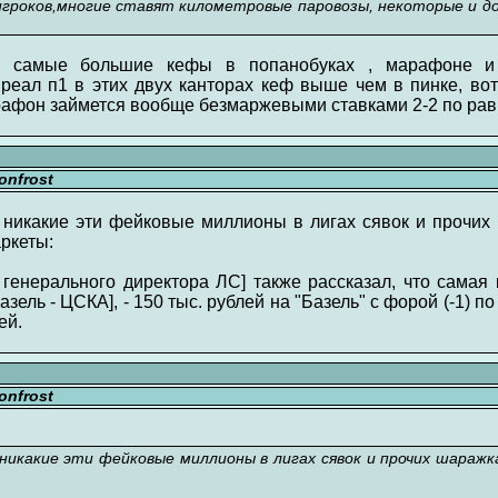
игроков,многие ставят километровые паровозы, некоторые и 
ь самые большие кефы в попанобуках , марафоне и 
 реал п1 в этих двух канторах кеф выше чем в пинке, вот
арафон займется вообще безмаржевыми ставками 2-2 по ра
nfrost
никакие эти фейковые миллионы в лигах сявок и прочих
ркеты:
 генерального директора ЛС] также рассказал, что самая 
Базель - ЦСКА], - 150 тыс. рублей на "Базель" с форой (-1) 
ей.
nfrost
икакие эти фейковые миллионы в лигах сявок и прочих шаражк