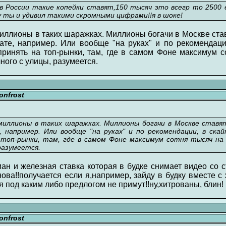
в России такие копейки ставят,150 тысяч это всегр то 2500 
ну ты и удивил такими скромными цифрами!!я в шоке!
миллионы в таких шаражках. Миллионы богачи в Москве став
те, например. Или вообще "на руках" и по рекомендации
ринять на топ-рынки, там, где в самом Фоне максимум 
чного с улицы, разумеется.
nfrost
миллионы в таких шаражках. Миллионы богачи в Москве ставят
например. Или вообще "на руках" и по рекомендации, в скай
топ-рынки, там, где в самом Фоне максимум сотня тысяч на 
разумеется.
ан и железная ставка которая в будке снимает видео со 
ова!!получается если я,например, зайду в будку вместе с
я под каким либо предлогом не примут!!ну,хитрованы, блин!
nfrost