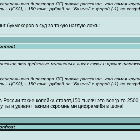
генерального директора ЛС] также рассказал, что самая крупн
 - ЦСКА], - 150 тыс. рублей на "Базель" с форой (-1) по коэ
нг букмекеров в суд за такую наглую ложь!
nfrost
икакие эти фейковые миллионы в лигах сявок и прочих шаражк
генерального директора ЛС] также рассказал, что самая крупн
 - ЦСКА], - 150 тыс. рублей на "Базель" с форой (-1) по коэ
 России такие копейки ставят,150 тысяч это всегр то 2500
 ну ты и удивил такими скромными цифрами!!я в шоке!
nfrost