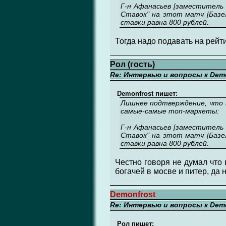
Г-н Афанасьев [заместитель 
Ставок" на этот матч [Базель
ставки равна 800 рублей.
Тогда надо подавать на рейти
Рол (гость)
Re: Интервью и вопросы к Demo
Demonfrost пишет:
Лишнее подтверждение, что н
самые-самые топ-маркеты:
Г-н Афанасьев [заместитель 
Ставок" на этот матч [Базель
ставки равна 800 рублей.
Честно говоря не думал что в
богачей в мосве и питер, да
Demonfrost
Re: Интервью и вопросы к Demo
Рол пишет: