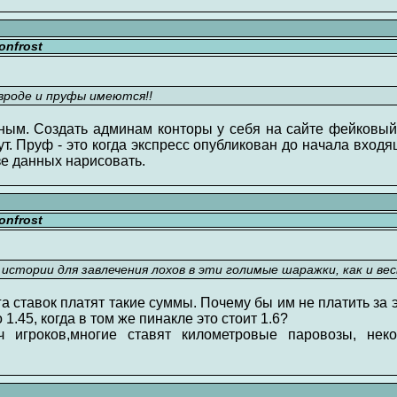
nfrost
вроде и пруфы имеются!!
ным. Создать админам конторы у себя на сайте фейковый
. Пруф - это когда экспресс опубликован до начала входящ
зе данных нарисовать.
nfrost
истории для завлечения лохов в эти голимые шаражки, как и вес
га ставок платят такие суммы. Почему бы им не платить за 
1.45, когда в том же пинакле это стоит 1.6?
ч игроков,многие ставят километровые паровозы, нек