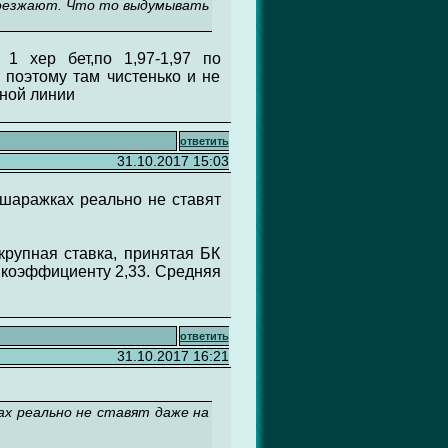
доезжают. Что то выдумывать
1 хер бет,по 1,97-1,97 по
 поэтому там чистенько и не
вной линии
ответить
31.10.2017 15:03
 шаражках реально не ставят
крупная ставка, принятая БК
по коэффициенту 2,33. Средняя
ответить
31.10.2017 16:21
ах реально не ставят даже на