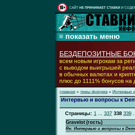
CАЙТ
НЕ ПРИНИМАЕТ СТАВКИ
И СОДЕ
БЕЗДЕПОЗИТНЫЕ БО
всем новым игрокам за ре
с выводом выигрышей реа
в обычных валютах и крипт
плюс до 1111% бонусов на
главная
»
темы форума
»
Интервью и
Интервью и вопросы к Dem
Страницы:
1
...
337
338
339
.
Gravelot (гость)
Re: Интервью и вопросы к Demo