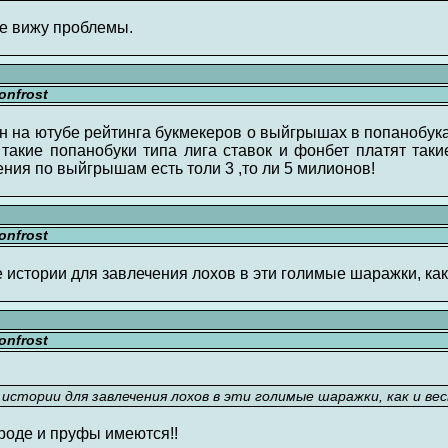
не вижу проблемы.
nfrost
 на ютубе рейтинга букмекеров о выйгрышах в попанобука
акие попанобуки типа лига ставок и фонбет платят таки
ения по выйгрышам есть толи 3 ,то ли 5 милионов!
nfrost
 истории для завлечения лохов в эти голимые шаражки, как 
nfrost
истории для завлечения лохов в эти голимые шаражки, как и вес
вроде и пруфы имеются!!