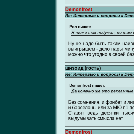
Demonfrost
Re: Интервью и вопросы к Demo
Рол пишет:
Я тоже так подумал, но там 
Ну не надо быть таким наив
выигрышем - дело пары минут
можно что угодно в своей ба
шизоид (гость)
Re: Интервью и вопросы к Demo
Demonfrost пишет:
Да конечно же это рекламные 
Без сомнения, и фонбет и ли
и барселоны или за МЮ п1 по 
Ставят ведь десятки тыся
выдумывать смысла нет
Demonfrost