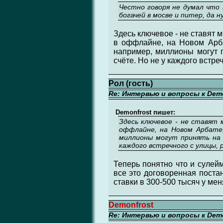
Честно говоря не думал что 
богачей в мосве и питер, да 
Здесь ключевое - не ставят 
в оффлайне, на Новом Арба
например, миллионы могут п
счёте. Но не у каждого встре
Рол (гость)
Re: Интервью и вопросы к Demo
Demonfrost пишет:
Здесь ключевое - не ставят 
оффлайне, на Новом Арбате, 
миллионы могут принять на 
каждого встречного с улицы, 
Теперь понятно что и сулейм
все это договоренная постан
ставки в 300-500 тысяч у мен
Demonfrost
Re: Интервью и вопросы к Demo