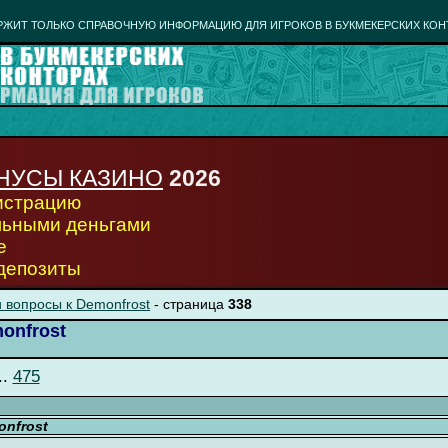
РЖИТ ТОЛЬКО СПРАВОЧНУЮ ИНФОРМАЦИЮ ДЛЯ ИГРОКОВ В БУКМЕКЕРСКИХ КОН
НУСЫ КАЗИНО
2026
гистрацию
льными деньгами
е
 депозиты
 вопросы к Demonfrost
- страница
338
onfrost
..
475
nfrost