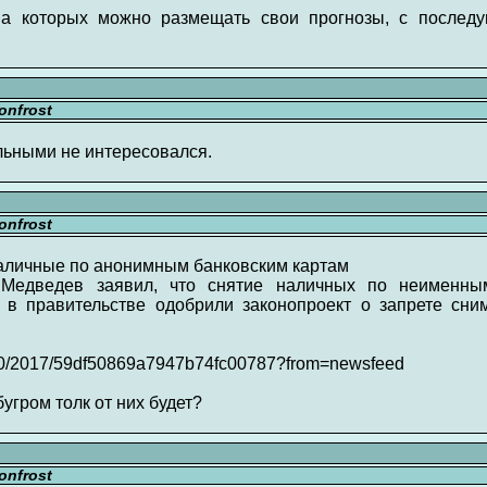
на которых можно размещать свои прогнозы, с послед
nfrost
альными не интересовался.
nfrost
наличные по анонимным банковским картам
Медведев заявил, что снятие наличных по неименны
 в правительстве одобрили законопроект о запрете сн
2/10/2017/59df50869a7947b74fc00787?from=newsfeed
угром толк от них будет?
nfrost