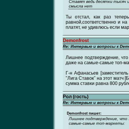
Ставят ведь десятки тысяч 
смысла нет
Ты отстал, как раз тепер
равной,соответственно и на
платят, не удивлюсь если м
Demonfrost
Re: Интервью и вопросы к Demo
Лишнее подтверждение, что 
даже на самые-самые топ-ма
Г-н Афанасьев [заместитель
"Лига Ставок" на этот матч [
сумма ставки равна 800 рубл
Рол (гость)
Re: Интервью и вопросы к Demo
Demonfrost пишет:
Лишнее подтверждение, что н
самые-самые топ-маркеты: