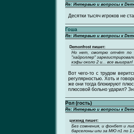
Re: Интервью и вопросы к Demo
Десятки тысяч игроков не ст
Гоша
Re: Интервью и вопросы к Demo
Demonfrost пишет:
Но нет, смотрю отчёт по к
"хайроллер" зарегистрировалс
кэфы около 2 и... все выигра
Вот чего-то с трудом веритс
регулярностью. Хоть и говор
же они тогда блокируют плюс
плюсовой больно ударил? Зна
Рол (гость)
Re: Интервью и вопросы к Demo
шизоид пишет:
Без сомнения, и фонбет и ли
барселоны или за МЮ п1 по 1.