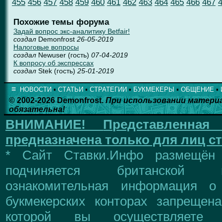
455
456
457
458
459
460
461
462
463
464
465
466
467
Похожие темы форума
Задай вопрос экс-аналитику Betfair!
создал
Demonfrost
26-05-2019
Налоговые вопросы
создал
Newuser (гость)
07-04-2019
К вопросу об экспрессах
создал
Stek (гость)
25-01-2019
≡
НОВОСТИ
▪
СТАТЬИ
▪
СТРАТЕГИИ
▪
БУКМЕКЕРЫ
▪
ОБЩЕНИЕ
▪
© 2002-2026 Demonfrost.
При использовании матери
обязательна!
ВНИМАНИЕ!
Представленна
предназначена только для лиц ст
* Сайт Ставки.Инфо размещён
подчиняется британской 
ознакомительная информация о
букмекерских конторах запрещен
которой вы осуществляете