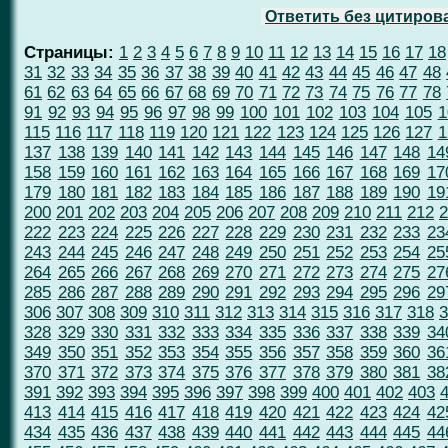
Ответить без цитиров
Страницы:
1
2
3
4
5
6
7
8
9
10
11
12
13
14
15
16
17
18
31
32
33
34
35
36
37
38
39
40
41
42
43
44
45
46
47
48
61
62
63
64
65
66
67
68
69
70
71
72
73
74
75
76
77
78
91
92
93
94
95
96
97
98
99
100
101
102
103
104
105
1
115
116
117
118
119
120
121
122
123
124
125
126
127
1
137
138
139
140
141
142
143
144
145
146
147
148
14
158
159
160
161
162
163
164
165
166
167
168
169
17
179
180
181
182
183
184
185
186
187
188
189
190
19
200
201
202
203
204
205
206
207
208
209
210
211
212
2
222
223
224
225
226
227
228
229
230
231
232
233
23
243
244
245
246
247
248
249
250
251
252
253
254
25
264
265
266
267
268
269
270
271
272
273
274
275
27
285
286
287
288
289
290
291
292
293
294
295
296
29
306
307
308
309
310
311
312
313
314
315
316
317
318
3
328
329
330
331
332
333
334
335
336
337
338
339
34
349
350
351
352
353
354
355
356
357
358
359
360
36
370
371
372
373
374
375
376
377
378
379
380
381
38
391
392
393
394
395
396
397
398
399
400
401
402
403
413
414
415
416
417
418
419
420
421
422
423
424
42
434
435
436
437
438
439
440
441
442
443
444
445
44