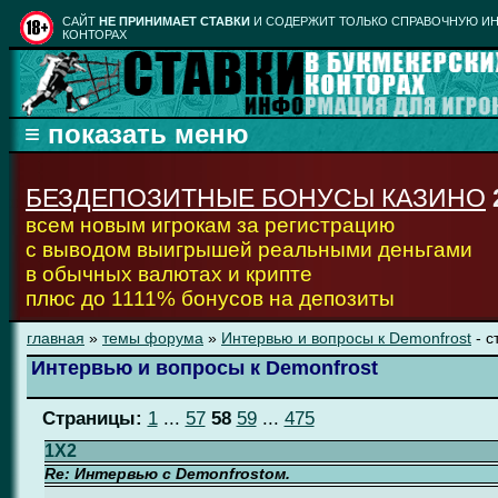
CАЙТ
НЕ ПРИНИМАЕТ СТАВКИ
И СОДЕРЖИТ ТОЛЬКО СПРАВОЧНУЮ ИН
КОНТОРАХ
БЕЗДЕПОЗИТНЫЕ БОНУСЫ КАЗИНО
всем новым игрокам за регистрацию
с выводом выигрышей реальными деньгами
в обычных валютах и крипте
плюс до 1111% бонусов на депозиты
главная
»
темы форума
»
Интервью и вопросы к Demonfrost
- с
Интервью и вопросы к Demonfrost
Страницы:
1
...
57
58
59
...
475
1X2
Re: Интервью с Demonfrostом.