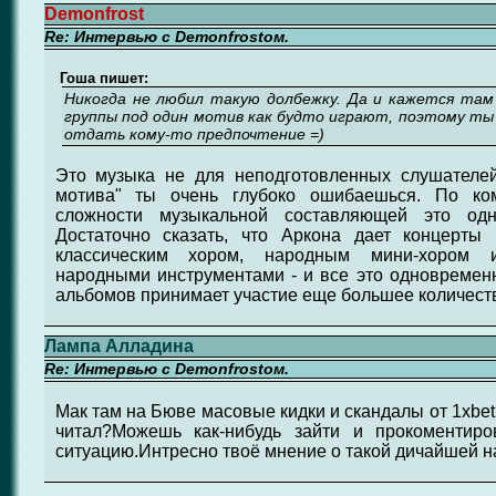
Demonfrost
Re: Интервью с Demonfrostом.
Гоша пишет:
Никогда не любил такую долбежку. Да и кажется там 
группы под один мотив как будто играют, поэтому ты
отдать кому-то предпочтение =)
Это музыка не для неподготовленных слушателей,
мотива" ты очень глубоко ошибаешься. По ко
сложности музыкальной составляющей это од
Достаточно сказать, что Аркона дает концерты
классическим хором, народным мини-хором и
народными инструментами - и все это одновременн
альбомов принимает участие еще большее количест
Лампа Алладина
Re: Интервью с Demonfrostом.
Мак там на Бюве масовые кидки и скандалы от 1хbet
читал?Можешь как-нибудь зайти и прокоментиро
ситуацию.Интресно твоё мнение о такой дичайшей на