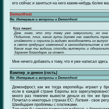
его сейчас и заняться на него каким-нибудь более 
Demonfrost
Re: Интервью и вопросы к Demonfrost
Kzzz пишет:
Дем, знаю, что эту тему уже замусолили, но она 
Подытож, плиз, какие ауты (кроме как заводить трак
ипэйментс и скрилла (и видимо возобновлять их выпуск
в свете грядущих изменений в законодательстве в о
Какие еще ты видишь способы вытянуть и обналичит
Заранее благодарю за ответ.
Мне нечего добавить к тому, что я уже написал здесь 
Вампир_и демон (гость)
Re: Интервью и вопросы к Demonfrost
Демонфрост, как же тогда европейцы играют у б
если в каждой стране Европы все зарегулировано
много раз тяжелее вывести деньги из тех же бро
Почитал о некоторых странах ЕС: Латвия - свое рег
Швейцария проблемы с платежами.
Там хотя бы скрилл разрешает работать с брокерам