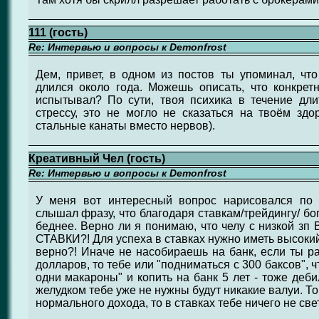
111 (гость)
Re: Интервью и вопросы к Demonfrost
Дем, привет, в одном из постов ты упоминал, чт
длился около года. Можешь описать, что конкрет
испытывал? По сути, твоя психика в течение дли
стрессу, это не могло не сказаться на твоём здор
стальные канаты вместо нервов).
Креативный Чел (гость)
Re: Интервью и вопросы к Demonfrost
У меня вот интересный вопрос нарисовался по 
слышал фразу, что благодаря ставкам/трейдингу/ бо
беднее. Верно ли я понимаю, что челу с низко
СТАВКИ?! Для успеха в ставках нужно иметь высоки
верно?! Иначе не насобираешь на банк, если ты ра
долларов, то тебе или "подниматься с 300 баксов", ч
одни макароны" и копить на банк 5 лет - тоже деб
желудком тебе уже не нужны будут никакие валуи. То
нормального дохода, то в ставках тебе ничего не с