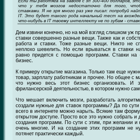
Если ты работяга на заводе с зп 300-400 долларов, эт
что у тебя мозгов недостаточно для того, чтоб
ставками. Я не зря много раз уже писал: попробуй на
IT. Это будет такого рода начальный тест на вхожде
что-нибудь в IT твоему интеллекту не по зубам - став
Дем извини конечно, но на мой взгляд слишком уж п
ставки совершенно разные вещи. Также как и собс
работа и ставки. Тоже разные вещи. Никто не сп
неплохо шевелить. Но если врываться в ставки на
равно придется с помощью программ. Ставки на с
бизнес.
К примеру открытие магазина. Только там еще нужно
товар, зарплату работникам и прочее. Но общее с м
что нужно весь этот бизнес организовать. И 
фрилансерской деятельностью, в котором нужно сам
Что мешает включить мозги, разработать алгоритм
создали нужные для ставок программы? Да по сути 
всего в интернете можно нарыть. Всякие там формул
открытом доступе. Просто все это нужно собрать и
создания программ. По сути с этим, при желании и 
очень многие. И на создание этих программ не ну
потянет практически каждый.