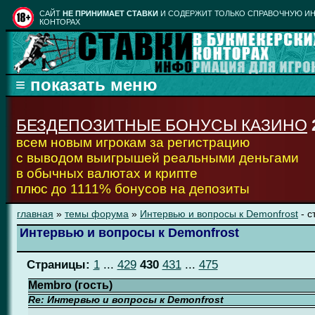
CАЙТ
НЕ ПРИНИМАЕТ СТАВКИ
И СОДЕРЖИТ ТОЛЬКО СПРАВОЧНУЮ ИН
КОНТОРАХ
БЕЗДЕПОЗИТНЫЕ БОНУСЫ КАЗИНО
всем новым игрокам за регистрацию
с выводом выигрышей реальными деньгами
в обычных валютах и крипте
плюс до 1111% бонусов на депозиты
главная
»
темы форума
»
Интервью и вопросы к Demonfrost
- с
Интервью и вопросы к Demonfrost
Страницы:
1
...
429
430
431
...
475
Membro (гость)
Re: Интервью и вопросы к Demonfrost