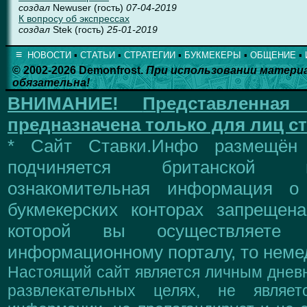
создал
Newuser (гость)
07-04-2019
К вопросу об экспрессах
создал
Stek (гость)
25-01-2019
≡
НОВОСТИ
▪
СТАТЬИ
▪
СТРАТЕГИИ
▪
БУКМЕКЕРЫ
▪
ОБЩЕНИЕ
▪
© 2002-2026 Demonfrost.
При использовании матери
обязательна!
ВНИМАНИЕ!
Представленна
предназначена только для лиц ст
* Сайт Ставки.Инфо размещён
подчиняется британской 
ознакомительная информация о
букмекерских конторах запрещен
которой вы осуществляете
информационному порталу, то немед
Настоящий сайт является личным дневн
развлекательных целях, не являе