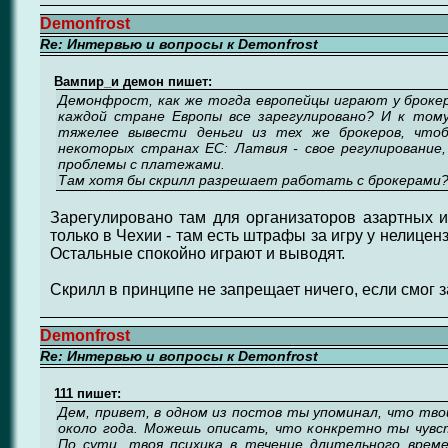
Demonfrost
Re: Интервью и вопросы к Demonfrost
Вампир_и демон пишет:
Демонфрост, как же тогда европейцы играют у брокер
каждой стране Европы все зарегулировано? И к том
тяжелее вывести деньги из тех же брокеров, чтоб
некоторых странах ЕС: Латвия - свое регулирование
проблемы с платежами.
Там хотя бы скрилл разрешает работать с брокерами
Зарегулировано там для организаторов азартных иг
только в Чехии - там есть штрафы за игру у нелице
Остальные спокойно играют и выводят.
Скрилл в принципе не запрещает ничего, если смог з
Demonfrost
Re: Интервью и вопросы к Demonfrost
111 пишет:
Дем, привет, в одном из постов ты упоминал, что тво
около года. Можешь описать, что конкретно ты чувс
По сути, твоя психика в течение длительного време