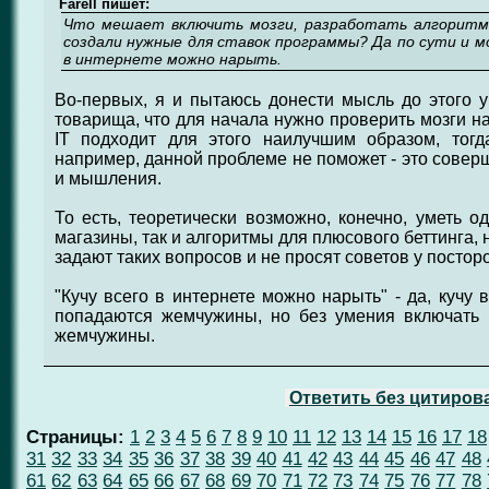
Farell пишет:
Что мешает включить мозги, разработать алгоритм
создали нужные для ставок программы? Да по сути и мо
в интернете можно нарыть.
Во-первых, я и пытаюсь донести мысль до этого у
товарища, что для начала нужно проверить мозги на
IT подходит для этого наилучшим образом, тогд
например, данной проблеме не поможет - это совер
и мышления.
То есть, теоретически возможно, конечно, уметь о
магазины, так и алгоритмы для плюсового беттинга, н
задают таких вопросов и не просят советов у постор
"Кучу всего в интернете можно нарыть" - да, кучу 
попадаются жемчужины, но без умения включать 
жемчужины.
Ответить без цитиров
Страницы:
1
2
3
4
5
6
7
8
9
10
11
12
13
14
15
16
17
18
31
32
33
34
35
36
37
38
39
40
41
42
43
44
45
46
47
48
61
62
63
64
65
66
67
68
69
70
71
72
73
74
75
76
77
78