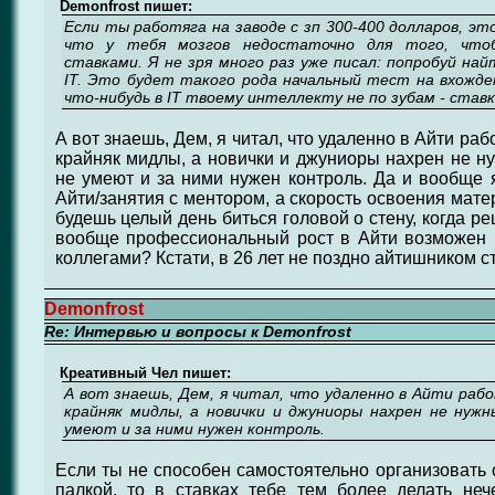
Demonfrost пишет:
Если ты работяга на заводе с зп 300-400 долларов, эт
что у тебя мозгов недостаточно для того, чтоб
ставками. Я не зря много раз уже писал: попробуй на
IT. Это будет такого рода начальный тест на вхожде
что-нибудь в IT твоему интеллекту не по зубам - став
А вот знаешь, Дем, я читал, что удаленно в Айти раб
крайняк мидлы, а новички и джуниоры нахрен не ну
не умеют и за ними нужен контроль. Да и вообще я
Айти/занятия с ментором, а скорость освоения мате
будешь целый день биться головой о стену, когда р
вообще профессиональный рост в Айти возможен
коллегами? Кстати, в 26 лет не поздно айтишником с
Demonfrost
Re: Интервью и вопросы к Demonfrost
Креативный Чел пишет:
А вот знаешь, Дем, я читал, что удаленно в Айти раб
крайняк мидлы, а новички и джуниоры нахрен не нужн
умеют и за ними нужен контроль.
Если ты не способен самостоятельно организовать 
палкой, то в ставках тебе тем более делать неч