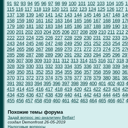
91
92
93
94
95
96
97
98
99
100
101
102
103
104
105
1
115
116
117
118
119
120
121
122
123
124
125
126
127
1
137
138
139
140
141
142
143
144
145
146
147
148
14
158
159
160
161
162
163
164
165
166
167
168
169
17
179
180
181
182
183
184
185
186
187
188
189
190
19
200
201
202
203
204
205
206
207
208
209
210
211
212
2
222
223
224
225
226
227
228
229
230
231
232
233
23
243
244
245
246
247
248
249
250
251
252
253
254
25
264
265
266
267
268
269
270
271
272
273
274
275
27
285
286
287
288
289
290
291
292
293
294
295
296
29
306
307
308
309
310
311
312
313
314
315
316
317
318
3
328
329
330
331
332
333
334
335
336
337
338
339
34
349
350
351
352
353
354
355
356
357
358
359
360
36
370
371
372
373
374
375
376
377
378
379
380
381
38
391
392
393
394
395
396
397
398
399
400
401
402
403
413
414
415
416
417
418
419
420
421
422
423
424
42
434
435
436
437
438
439
440
441
442
443
444
445
44
455
456
457
458
459
460
461
462
463
464
465
466
467
Похожие темы форума
Задай вопрос экс-аналитику Betfair!
создал
Demonfrost
26-05-2019
Налоговые вопросы