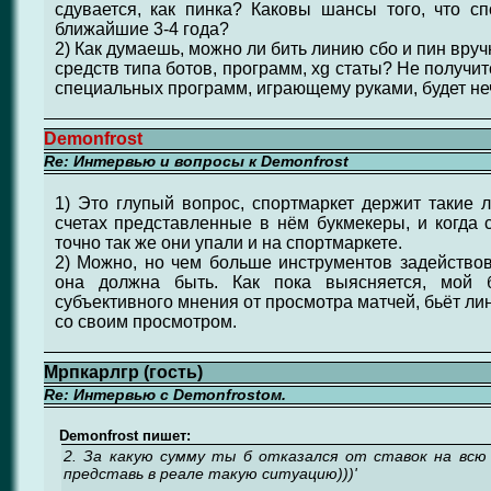
сдувается, как пинка? Каковы шансы того, что с
ближайшие 3-4 года?
2) Как думаешь, можно ли бить линию сбо и пин вру
средств типа ботов, программ, xg статы? Не получитс
специальных программ, играющему руками, будет неч
Demonfrost
Re: Интервью и вопросы к Demonfrost
1) Это глупый вопрос, спортмаркет держит такие л
счетах представленные в нём букмекеры, и когда 
точно так же они упали и на спортмаркете.
2) Можно, но чем больше инструментов задейство
она должна быть. Как пока выясняется, мой б
субъективного мнения от просмотра матчей, бьёт ли
со своим просмотром.
Мрпкарлгр (гость)
Re: Интервью с Demonfrostом.
Demonfrost пишет:
2. За какую сумму ты б отказался от ставок на всю
представь в реале такую ситуацию)))'