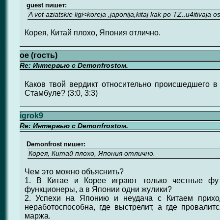
guest пишет:
A vot aziatskie ligi<koreja ,japonija,kitaj kak po TZ..u4itivaja 
Корея, Китай плохо, Япония отлично.
ое (гость)
Re: Интервью с Demonfrostом.
Каков твой вердикт относительно происшедшего в
Стамбуле? (3:0, 3:3)
igrok9
Re: Интервью с Demonfrostом.
Demonfrost пишет:
Корея, Китай плохо, Япония отлично.
Чем это можно объяснить?
1. В Китае и Корее играют только честные фу
функционеры, а в Японии одни жулики?
2. Успехи на Японию и неудача с Китаем прихо
неработоспособна, где выстрелит, а где провалитс
маржа.