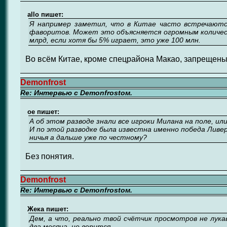
allo пишет:
Я например заметил, что в Китае часто встречаютс
фаворитов. Может это объясняется огромным количест
млрд, если хотя бы 5% играет, это уже 100 млн.
Во всём Китае, кроме спецрайона Макао, запрещены
Demonfrost
Re: Интервью с Demonfrostом.
ое пишет:
А об этом разводе знали все игроки Милана на поле, ил
И по этой разводке была известна именно победа Ливер
ничья а дальше уже по честному?
Без понятия.
Demonfrost
Re: Интервью с Demonfrostом.
Жека пишет:
Дем, а что, реально твой счётчик просмотров не лук
два месяца, не верится.