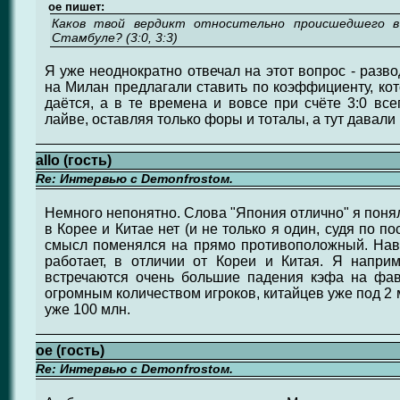
ое пишет:
Каков твой вердикт относительно происшедшего в
Стамбуле? (3:0, 3:3)
Я уже неоднократно отвечал на этот вопрос - разво
на Милан предлагали ставить по коэффициенту, кот
даётся, а в те времена и вовсе при счёте 3:0 все
лайве, оставляя только форы и тоталы, а тут давали 
allo (гость)
Re: Интервью с Demonfrostом.
Немного непонятно. Слова "Япония отлично" я понял 
в Корее и Китае нет (и не только я один, судя по по
смысл поменялся на прямо противоположный. Наве
работает, в отличии от Кореи и Китая. Я наприм
встречаются очень большие падения кэфа на фав
огромным количеством игроков, китайцев уже под 2 м
уже 100 млн.
ое (гость)
Re: Интервью с Demonfrostом.