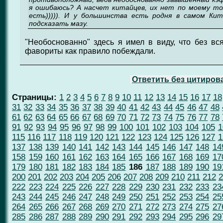
я ошибаюсь? А насчет китайцев, их нет по моему т
есть))))). И у большинства есть родня в самом Ки
подсказать мазу.
"Необоснованно" здесь я имел в виду, что без вся
фавориты как правило побеждали.
Ответить без цитиров
Страницы:
1
2
3
4
5
6
7
8
9
10
11
12
13
14
15
16
17
18
31
32
33
34
35
36
37
38
39
40
41
42
43
44
45
46
47
48
61
62
63
64
65
66
67
68
69
70
71
72
73
74
75
76
77
78
91
92
93
94
95
96
97
98
99
100
101
102
103
104
105
1
115
116
117
118
119
120
121
122
123
124
125
126
127
1
137
138
139
140
141
142
143
144
145
146
147
148
14
158
159
160
161
162
163
164
165
166
167
168
169
17
179
180
181
182
183
184
185
186
187
188
189
190
19
200
201
202
203
204
205
206
207
208
209
210
211
212
2
222
223
224
225
226
227
228
229
230
231
232
233
23
243
244
245
246
247
248
249
250
251
252
253
254
25
264
265
266
267
268
269
270
271
272
273
274
275
27
285
286
287
288
289
290
291
292
293
294
295
296
29