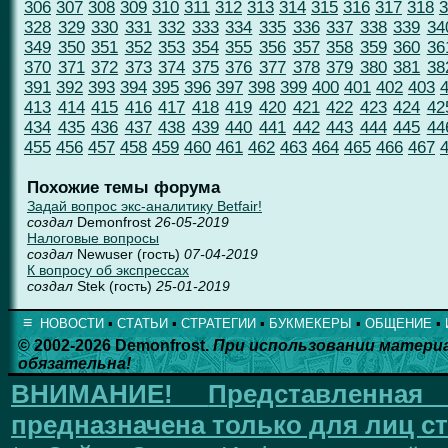
306
307
308
309
310
311
312
313
314
315
316
317
318
3
328
329
330
331
332
333
334
335
336
337
338
339
34
349
350
351
352
353
354
355
356
357
358
359
360
36
370
371
372
373
374
375
376
377
378
379
380
381
38
391
392
393
394
395
396
397
398
399
400
401
402
403
413
414
415
416
417
418
419
420
421
422
423
424
42
434
435
436
437
438
439
440
441
442
443
444
445
44
455
456
457
458
459
460
461
462
463
464
465
466
467
Похожие темы форума
Задай вопрос экс-аналитику Betfair!
создал
Demonfrost
26-05-2019
Налоговые вопросы
создал
Newuser (гость)
07-04-2019
К вопросу об экспрессах
создал
Stek (гость)
25-01-2019
≡
НОВОСТИ
▪
СТАТЬИ
▪
СТРАТЕГИИ
▪
БУКМЕКЕРЫ
▪
ОБЩЕНИЕ
▪
© 2002-2026 Demonfrost.
При использовании матери
обязательна!
ВНИМАНИЕ!
Представленна
предназначена только для лиц ст