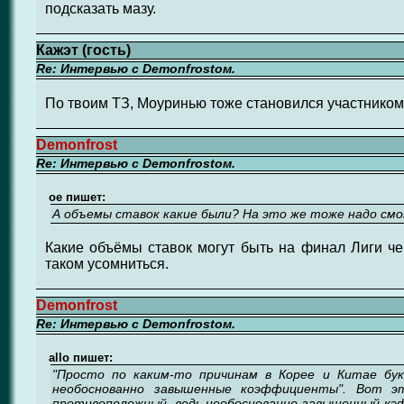
подсказать мазу.
Кажэт (гость)
Re: Интервью с Demonfrostом.
По твоим ТЗ, Моуринью тоже становился участником
Demonfrost
Re: Интервью с Demonfrostом.
ое пишет:
А объемы ставок какие были? На это же тоже надо см
Какие объёмы ставок могут быть на финал Лиги ч
таком усомниться.
Demonfrost
Re: Интервью с Demonfrostом.
allo пишет:
"Просто по каким-то причинам в Корее и Китае бу
необоснованно завышенные коэффициенты". Вот э
противоположный, ведь необоснованно завышенный кэф