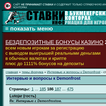
CАЙТ
НЕ ПРИНИМАЕТ СТАВКИ
И СОДЕРЖИТ ТОЛЬКО СПРАВОЧНУЮ ИН
КОНТОРАХ
БЕЗДЕПОЗИТНЫЕ БОНУСЫ КАЗИНО
всем новым игрокам за регистрацию
с выводом выигрышей реальными деньгами
в обычных валютах и крипте
плюс до 1111% бонусов на депозиты
главная
»
темы форума
»
Интервью и вопросы к Demonfrost
- с
Интервью и вопросы к Demonfrost
Страницы:
1
...
185
186
187
...
475
Lutojar (гость)
Re: Интервью с Demonfrostом.