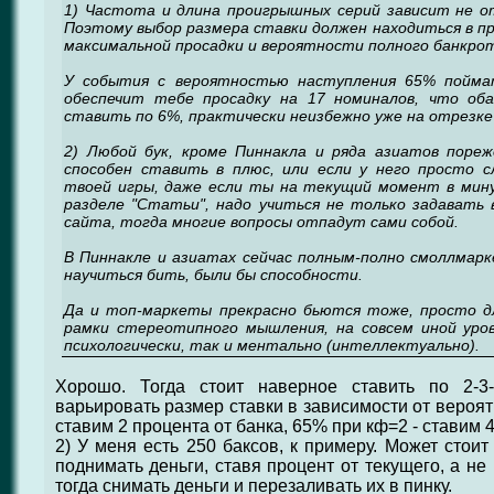
1) Частота и длина проигрышных серий зависит не о
Поэтому выбор размера ставки должен находиться в п
максимальной просадки и вероятности полного банкро
У события с вероятностью наступления 65% пойма
обеспечит тебе просадку на 17 номиналов, что об
ставить по 6%, практически неизбежно уже на отрезке
2) Любой бук, кроме Пиннакла и ряда азиатов поре
способен ставить в плюс, или если у него просто 
твоей игры, даже если ты на текущий момент в минус
разделе "Статьи", надо учиться не только задавать
сайта, тогда многие вопросы отпадут сами собой.
В Пиннакле и азиатах сейчас полным-полно смоллмарк
научиться бить, были бы способности.
Да и топ-маркеты прекрасно бьются тоже, просто д
рамки стереотипного мышления, на совсем иной уров
психологически, так и ментально (интеллектуально).
Хорошо. Тогда стоит наверное ставить по 2-3
варьировать размер ставки в зависимости от вероят
ставим 2 процента от банка, 65% при кф=2 - ставим 4
2) У меня есть 250 баксов, к примеру. Может стои
поднимать деньги, ставя процент от текущего, а не 
тогда снимать деньги и перезаливать их в пинку.