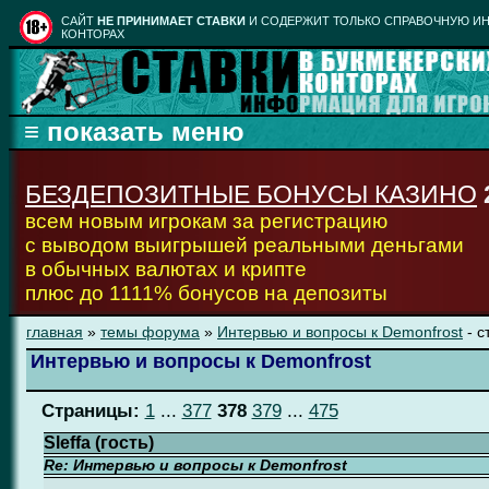
CАЙТ
НЕ ПРИНИМАЕТ СТАВКИ
И СОДЕРЖИТ ТОЛЬКО СПРАВОЧНУЮ ИН
КОНТОРАХ
БЕЗДЕПОЗИТНЫЕ БОНУСЫ КАЗИНО
всем новым игрокам за регистрацию
с выводом выигрышей реальными деньгами
в обычных валютах и крипте
плюс до 1111% бонусов на депозиты
главная
»
темы форума
»
Интервью и вопросы к Demonfrost
- с
Интервью и вопросы к Demonfrost
Страницы:
1
...
377
378
379
...
475
Sleffa (гость)
Re: Интервью и вопросы к Demonfrost