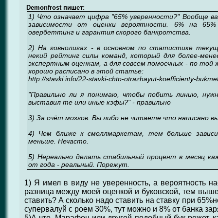
Demonfrost пишет:
1) Что означает цифра "65% уверенности?" Вообще ва
зависимости от оценки вероятности. 6% на 65%
овербеттинг и гарантия скорого банкротства.
2) На говнолигах - в основном по статистике теку
некий рейтинг силы команд, который для более-мене
экспертным оценкам, а для совсем помоечных - по то
хорошо расписано в этой статье:
http://stavki.info/22-stavki-chto-otrazhayut-koefficienty-bukm
"Правильно ли я понимаю, чтобы побить линию, нужн
выставил те или иные кэфы?" - правильно
3) За счёт мозгов. Вы либо не читаете что написано в
4) Чем ближе к смоллмаркетам, тем больше зависи
меньше. Нечасто.
5) Нереально делать стабильный процент в месяц каж
от года - реальный. Порежут.
1) Я имел в виду не уверенность, а вероятность н
разница между моей оценкой и буковской, тем выше
ставить? А сколько надо ставить на ставку при 65%
супервалуй с роем 30%, тут можно и 8% от банка зар
5)А что, Марафон или другой подобный бук режет, к