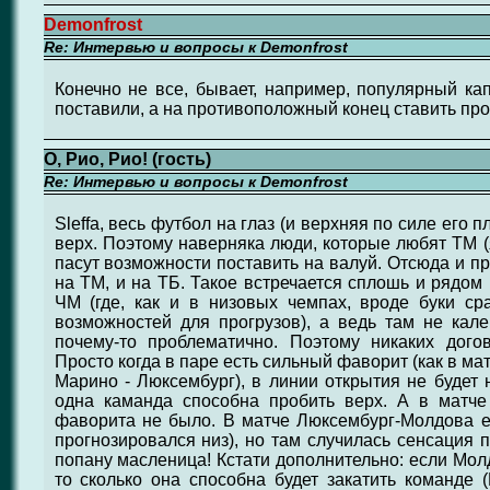
Demonfrost
Re: Интервью и вопросы к Demonfrost
Конечно не все, бывает, например, популярный кап
поставили, а на противоположный конец ставить про
О, Рио, Рио! (гость)
Re: Интервью и вопросы к Demonfrost
Sleffa, весь футбол на глаз (и верхняя по силе его п
верх. Поэтому наверняка люди, которые любят ТМ (
пасут возможности поставить на валуй. Отсюда и п
на ТМ, и на ТБ. Такое встречается сплошь и рядом
ЧМ (где, как и в низовых чемпах, вроде буки ср
возможностей для прогрузов), а ведь там не калек
почему-то проблематично. Поэтому никаких догов
Просто когда в паре есть сильный фаворит (как в ма
Марино - Люксембург), в линии открытия не будет н
одна каманда способна пробить верх. А в матче
фаворита не было. В матче Люксембург-Молдова е
прогнозировался низ), но там случилась сенсация п
попану масленица! Кстати дополнительно: если Мол
то сколько она способна будет закатить команде (