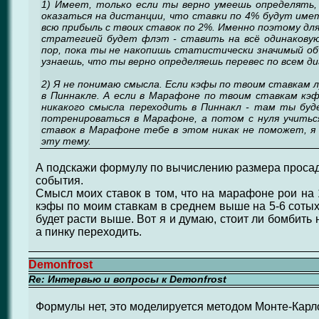
1) Имеет, только если ты верно умеешь определять,
оказаться на дистанции, что ставки по 4% будут име
всю прибыль с твоих ставок по 2%. Именно поэтому д
стратегией будет флэт - ставить на всё одинаковую 
пор, пока ты не накопишь статистически значимый о
узнаешь, что ты верно определяешь перевес по всем д
2) Я не понимаю смысла. Если кэфы по твоим ставкам л
в Пиннакле. А если в Марафоне по твоим ставкам кэф
никакого смысла переходить в Пиннакл - там ты буд
потренироваться в Марафоне, а потом с нуля учить
ставок в Марафоне тебе в этом никак не поможет, я 
эту тему.
А подскажи формулу по вычислению размера просадк
события.
Смысл моих ставок в том, что на марафоне рои на 
кэфы по моим ставкам в среднем выше на 5-6 соты
будет расти выше. Вот я и думаю, стоит ли бомбить
а пинку переходить.
Demonfrost
Re: Интервью и вопросы к Demonfrost
Формулы нет, это моделируется методом Монте-Карл