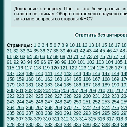
Дополнеие к вопросу. Про то, что были разные в
налогов не снимал. Оборот поставлено получено при
ли ко мне вопросы со стороны ФНС?
Ответить без цитиров
Страницы:
1
2
3
4
5
6
7
8
9
10
11
12
13
14
15
16
17
18
31
32
33
34
35
36
37
38
39
40
41
42
43
44
45
46
47
48
61
62
63
64
65
66
67
68
69
70
71
72
73
74
75
76
77
78
91
92
93
94
95
96
97
98
99
100
101
102
103
104
105
1
115
116
117
118
119
120
121
122
123
124
125
126
127
1
137
138
139
140
141
142
143
144
145
146
147
148
14
158
159
160
161
162
163
164
165
166
167
168
169
17
179
180
181
182
183
184
185
186
187
188
189
190
19
200
201
202
203
204
205
206
207
208
209
210
211
212
2
222
223
224
225
226
227
228
229
230
231
232
233
23
243
244
245
246
247
248
249
250
251
252
253
254
25
264
265
266
267
268
269
270
271
272
273
274
275
27
285
286
287
288
289
290
291
292
293
294
295
296
29
306
307
308
309
310
311
312
313
314
315
316
317
318
3
328
329
330
331
332
333
334
335
336
337
338
339
34