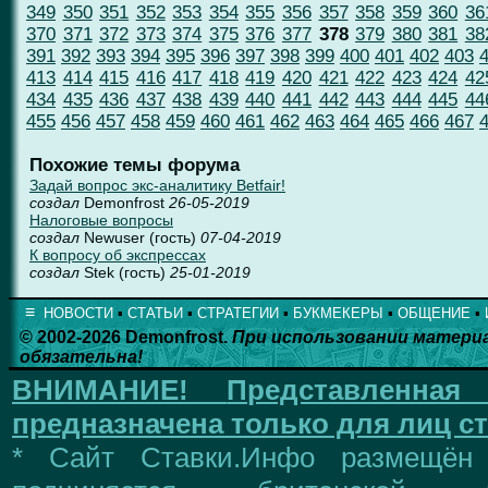
349
350
351
352
353
354
355
356
357
358
359
360
36
370
371
372
373
374
375
376
377
378
379
380
381
38
391
392
393
394
395
396
397
398
399
400
401
402
403
413
414
415
416
417
418
419
420
421
422
423
424
42
434
435
436
437
438
439
440
441
442
443
444
445
44
455
456
457
458
459
460
461
462
463
464
465
466
467
Похожие темы форума
Задай вопрос экс-аналитику Betfair!
создал
Demonfrost
26-05-2019
Налоговые вопросы
создал
Newuser (гость)
07-04-2019
К вопросу об экспрессах
создал
Stek (гость)
25-01-2019
≡
НОВОСТИ
▪
СТАТЬИ
▪
СТРАТЕГИИ
▪
БУКМЕКЕРЫ
▪
ОБЩЕНИЕ
▪
© 2002-2026 Demonfrost.
При использовании матери
обязательна!
ВНИМАНИЕ!
Представленна
предназначена только для лиц ст
* Сайт Ставки.Инфо размещён