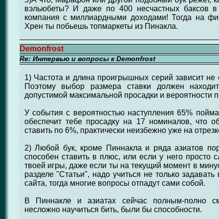
вэльюбеты? И даже по 400 несчастных баксов в
компания с миллиардными доходами! Тогда на фи
Хрен ты побьешь топмаркеты из Пинакла.
Demonfrost
Re: Интервью и вопросы к Demonfrost
1) Частота и длина проигрышных серий зависит не о
Поэтому выбор размера ставки должен находит
допустимой максимальной просадки и вероятности п
У события с вероятностью наступления 65% пойма
обеспечит тебе просадку на 17 номиналов, что о
ставить по 6%, практически неизбежно уже на отрезке
2) Любой бук, кроме Пиннакла и ряда азиатов поре
способен ставить в плюс, или если у него просто 
твоей игры, даже если ты на текущий момент в мину
разделе "Статьи", надо учиться не только задавать
сайта, тогда многие вопросы отпадут сами собой.
В Пиннакле и азиатах сейчас полным-полно смо
несложно научиться бить, были бы способности.