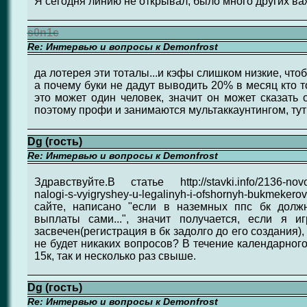
Я сегодня линию не открывал, было много других ва
s0n1c
Re: Интервью и вопросы к Demonfrost
да лотерея эти тоталы...и кэфы слишком низкие, чтоб
а почему буки не дадут выводить 20% в месяц кто т
это может один человек, значит он может сказать 
поэтому профи и занимаются мультаккаунтингом, тут 
Dg (гость)
Re: Интервью и вопросы к Demonfrost
Здравствуйте.В статье http://stavki.info/2136-novosti
nalogi-s-vyigryshey-u-legalinyh-i-ofshornyh-bukm
сайте, написано "если в наземных ппс бк долж
выплаты сами...", значит получается, если я 
засвечен(регистрация в бк задолго до его создания),
не будет никаких вопросов? В течение календарного
15к, так и несколько раз свыше.
Dg (гость)
Re: Интервью и вопросы к Demonfrost