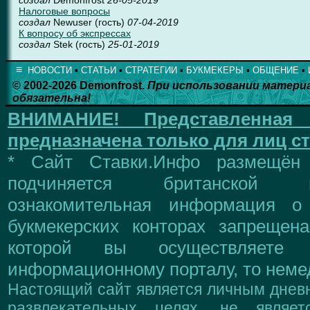
Налоговые вопросы
создал
Newuser (гость)
07-04-2019
К вопросу об экспрессах
создал
Stek (гость)
25-01-2019
≡
НОВОСТИ
▪
СТАТЬИ
▪
СТРАТЕГИИ
▪
БУКМЕКЕРЫ
▪
ОБЩЕНИЕ
▪
© 2002-2026 Demonfrost.
При использовании матери
обязательна!
ВНИМАНИЕ!
Представленна
предназначена только для лиц ст
* Сайт Ставки.Инфо размещён
подчиняется британской 
ознакомительная информация о
букмекерских конторах запрещен
которой вы осуществляете
информационному порталу, то немед
Настоящий сайт является личным дневн
развлекательных целях, не являе