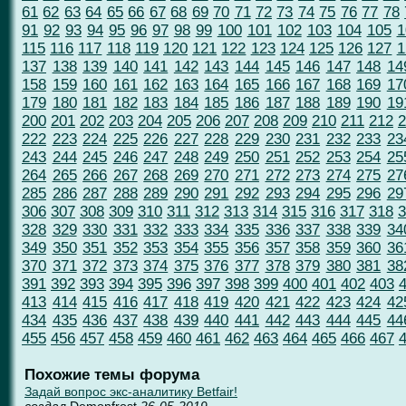
61
62
63
64
65
66
67
68
69
70
71
72
73
74
75
76
77
78
91
92
93
94
95
96
97
98
99
100
101
102
103
104
105
1
115
116
117
118
119
120
121
122
123
124
125
126
127
1
137
138
139
140
141
142
143
144
145
146
147
148
14
158
159
160
161
162
163
164
165
166
167
168
169
17
179
180
181
182
183
184
185
186
187
188
189
190
19
200
201
202
203
204
205
206
207
208
209
210
211
212
2
222
223
224
225
226
227
228
229
230
231
232
233
23
243
244
245
246
247
248
249
250
251
252
253
254
25
264
265
266
267
268
269
270
271
272
273
274
275
27
285
286
287
288
289
290
291
292
293
294
295
296
29
306
307
308
309
310
311
312
313
314
315
316
317
318
3
328
329
330
331
332
333
334
335
336
337
338
339
34
349
350
351
352
353
354
355
356
357
358
359
360
36
370
371
372
373
374
375
376
377
378
379
380
381
38
391
392
393
394
395
396
397
398
399
400
401
402
403
413
414
415
416
417
418
419
420
421
422
423
424
42
434
435
436
437
438
439
440
441
442
443
444
445
44
455
456
457
458
459
460
461
462
463
464
465
466
467
Похожие темы форума
Задай вопрос экс-аналитику Betfair!
создал
Demonfrost
26-05-2019