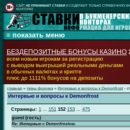
CАЙТ
НЕ ПРИНИМАЕТ СТАВКИ
И СОДЕРЖИТ ТОЛЬКО СПРАВОЧНУЮ ИН
КОНТОРАХ
БЕЗДЕПОЗИТНЫЕ БОНУСЫ КАЗИНО
всем новым игрокам за регистрацию
с выводом выигрышей реальными деньгами
в обычных валютах и крипте
плюс до 1111% бонусов на депозиты
главная
»
темы форума
»
Интервью и вопросы к Demonfrost
- с
Интервью и вопросы к Demonfrost
Страницы:
1
...
151
152
153
...
475
guest (гость)
Re: Интервью с Demonfrostом.