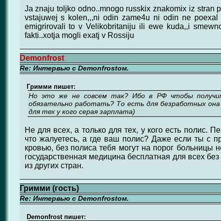
Ja znaju toljko odno..mnogo russkix znakomix iz stran pr
vstajuwej s kolen,,,ni odin zame4u ni odin ne poexal wit
emigrirovali to v Velikobritaniju ili ewe kuda,,i smew
fakti..xotja mogli exatj v Rossiju
Demonfrost
Re: Интервью с Demonfrostом.
Гримми пишет:
Но это же не совсем так? Ибо в РФ чтобы получит
обязательно работать? То есть для безработных она
для тех у кого серая зарплата)
Не для всех, а только для тех, у кого есть полис. 
что жалуетесь, а где ваш полис? Даже если ты с п
кровью, без полиса тебя могут на порог больницы н
государственная медицина бесплатная для всех без
из других стран.
Гримми (гость)
Re: Интервью с Demonfrostом.
Demonfrost пишет: