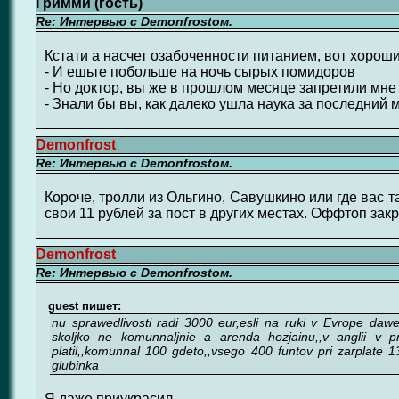
Гримми (гость)
Re: Интервью с Demonfrostом.
Кстати а насчет озабоченности питанием, вот хороши
- И ешьте побольше на ночь сырых помидоров
- Но доктор, вы же в прошлом месяце запретили мн
- Знали бы вы, как далеко ушла наука за последний 
Demonfrost
Re: Интервью с Demonfrostом.
Короче, тролли из Ольгино, Савушкино или где вас 
свои 11 рублей за пост в других местах. Оффтоп зак
Demonfrost
Re: Интервью с Demonfrostом.
guest пишет:
nu sprawedlivosti radi 3000 eur,esli na ruki v Evrope daw
skoljko ne komunnaljnie a arenda hozjainu,,v anglii v p
platil,,komunnal 100 gdeto,,vsego 400 funtov pri zarplate 130
glubinka
Я даже приукрасил.