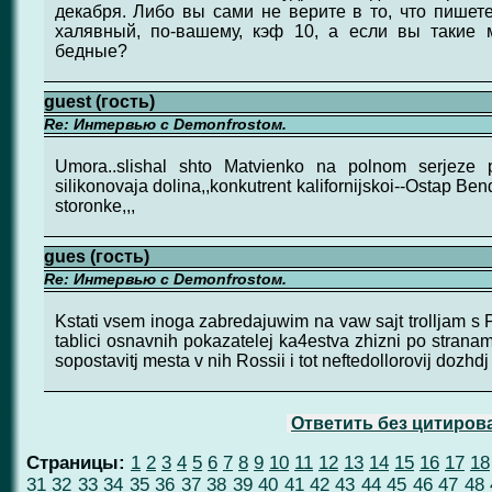
декабря. Либо вы сами не верите в то, что пишете
халявный, по-вашему, кэф 10, а если вы такие 
бедные?
guest (гость)
Re: Интервью с Demonfrostом.
Umora..slishal shto Matvienko na polnom serjeze 
silikonovaja dolina,,konkutrent kalifornijskoi--Ostap Be
storonke,,,
gues (гость)
Re: Интервью с Demonfrostом.
Kstati vsem inoga zabredajuwim na vaw sajt trolljam s PI
tablici osnavnih pokazatelej ka4estva zhizni po strana
sopostavitj mesta v nih Rossii i tot neftedollorovij dozhdj w
Ответить без цитиров
Страницы:
1
2
3
4
5
6
7
8
9
10
11
12
13
14
15
16
17
18
31
32
33
34
35
36
37
38
39
40
41
42
43
44
45
46
47
48