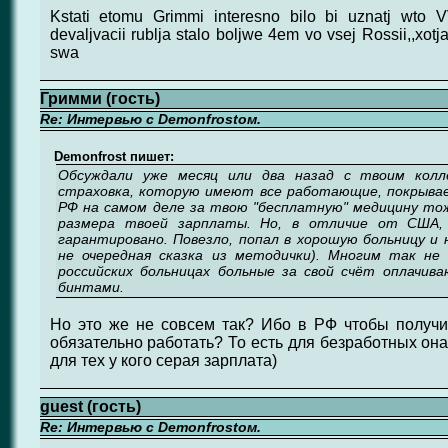
Kstati etomu Grimmi interesno bilo bi uznatj wto V
devaljvacii rublja stalo boljwe 4em vo vsej Rossii,,xotj
swa
Гримми (гость)
Re: Интервью с Demonfrostом.
Demonfrost пишет:
Обсуждали уже месяц или два назад с твоим колл
страховка, которую имеют все работающие, покрыва
РФ на самом деле за твою "бесплатную" медицину т
размера твоей зарплаты. Но, в отличие от США,
гарантировано. Повезло, попал в хорошую больницу и н
не очередная сказка из методички). Многим так не
российских больницах больные за свой счёт оплачив
бинтами.
Но это же не совсем так? Ибо в РФ чтобы получи
обязательно работать? То есть для безработных она
для тех у кого серая зарплата)
guest (гость)
Re: Интервью с Demonfrostом.