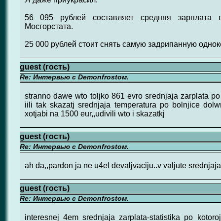
56 095 рублей составляет средняя зарплата
Мосгорстата.
25 000 рублей стоит снять самую задрипанную однок
guest (гость)
Re: Интервью с Demonfrostом.
stranno dawe wto toljko 861 evro srednjaja zarplata po
iili tak skazatj srednjaja temperatura po bolnjice dolwn
xotjabi na 1500 eur,,udivili wto i skazatkj
guest (гость)
Re: Интервью с Demonfrostом.
ah da,,pardon ja ne u4el devaljvaciju..v valjute srednjaj
guest (гость)
Re: Интервью с Demonfrostом.
interesnej 4em srednjaja zarplata-statistika po kotoroj 