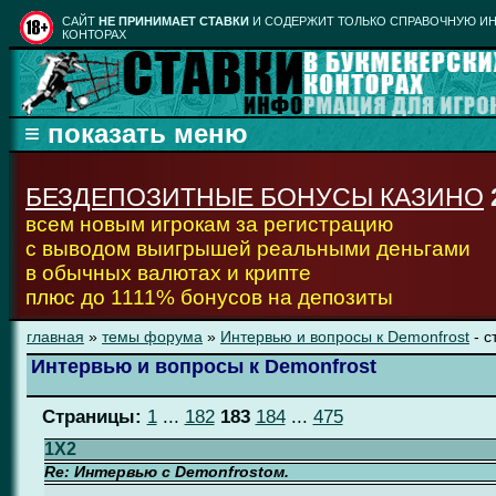
CАЙТ
НЕ ПРИНИМАЕТ СТАВКИ
И СОДЕРЖИТ ТОЛЬКО СПРАВОЧНУЮ ИН
КОНТОРАХ
БЕЗДЕПОЗИТНЫЕ БОНУСЫ КАЗИНО
всем новым игрокам за регистрацию
с выводом выигрышей реальными деньгами
в обычных валютах и крипте
плюс до 1111% бонусов на депозиты
главная
»
темы форума
»
Интервью и вопросы к Demonfrost
- с
Интервью и вопросы к Demonfrost
Страницы:
1
...
182
183
184
...
475
1X2
Re: Интервью с Demonfrostом.