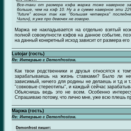
Все-таки от размера кэфа маржа тоже наверное за
больше, чем на кэф 10. Ну а в сумме наверное эти 2
"future" возник так как "большая четверка" последн
Чилич), я уже про девочек не говорю.
Маржа не накладывается на отдельно взятый коэ
полной совокупности кэфов на данное событие, поэ
на данный конкретный исход зависит от размера его 
Lutojar (гость)
Re: Интервью с Demonfrostом.
Как твои родственники и друзья относятся к то
зарабатываешь на жизнь ставками? Было ли нег
зависимый, ничего для родины не делаешь и т.д и т.
"совковые стереотипы", и каждый сейчас зарабатыва
Объяснишь ведь это не всем. Особенно интересу
Спрашиваю потому, что лично мне, уже всю плешь п
Маржа (гость)
Re: Интервью с Demonfrostом.
Demonfrost пишет: