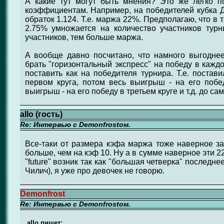
А какие тут могут быть мнения? Это же легко по
коэффициентам. Например, на победителей кубка 
обраток 1.124. Т.е. маржа 22%. Предполагаю, что в
2.75% умножается на количество участников турни
участников, тем больше маржа.
А вообще давно посчитано, что намного выгоднее
брать "горизонтальный экспресс" на победу в каждо
поставить как на победителя турнира. Т.е. постав
первом круга, потом весь выигрыш - на его побе
выигрыш - на его победу в третьем круге и т.д. до са
allo (гость)
Re: Интервью с Demonfrostом.
Все-таки от размера кэфа маржа тоже наверное за
больше, чем на кэф 10. Ну а в сумме наверное эти 2
"future" возник так как "большая четверка" последн
Чилич), я уже про девочек не говорю.
Demonfrost
Re: Интервью с Demonfrostом.
allo пишет: