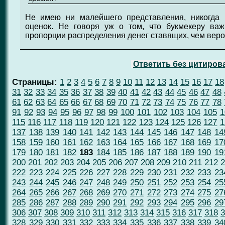
Не имею ни малейшего представления, никогда 
оценок. Не говоря уж о том, что букмекеру ва
пропорции распределения денег ставящих, чем веро
Ответить без цитиров
Страницы:
1
2
3
4
5
6
7
8
9
10
11
12
13
14
15
16
17
18
31
32
33
34
35
36
37
38
39
40
41
42
43
44
45
46
47
48
61
62
63
64
65
66
67
68
69
70
71
72
73
74
75
76
77
78
91
92
93
94
95
96
97
98
99
100
101
102
103
104
105
1
115
116
117
118
119
120
121
122
123
124
125
126
127
1
137
138
139
140
141
142
143
144
145
146
147
148
14
158
159
160
161
162
163
164
165
166
167
168
169
17
179
180
181
182
183
184
185
186
187
188
189
190
19
200
201
202
203
204
205
206
207
208
209
210
211
212
2
222
223
224
225
226
227
228
229
230
231
232
233
23
243
244
245
246
247
248
249
250
251
252
253
254
25
264
265
266
267
268
269
270
271
272
273
274
275
27
285
286
287
288
289
290
291
292
293
294
295
296
29
306
307
308
309
310
311
312
313
314
315
316
317
318
3
328
329
330
331
332
333
334
335
336
337
338
339
34