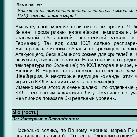
Лими пишет:
Является ли чемпионат континентальной хоккейной л
НХЛ) чемпионатом в мире?
Выскажу своё мнение если никто не против. Я б
бывает посматриваю европейские чемпионаты. 
красочной обстановкой, энергетикой что-ли (
Германии). Так вот, сила КХЛ сильно распиаре
мастеровитые игроки собраны, но зрелищность хокк
Атакующего, бесшабашного хоккея для зрителей в К
результат, очень осторожно. Если говорить о средн
температура по больнице)) то КХЛ вторая в мире, 
Европу. В Европе есть вполне интересные чем
Швейцария. А некоторые ведущие команды этих 
играть в КХЛ и занимать места в плей-офф.
Именно из-за этого я очень жалею, что отдельные 
КХЛ. Тем самым уничтожив Лигу Чемпионов с уча
Чемпионов показала бы реальный уровень.
allo (гость)
Re: Интервью с Demonfrostом.
Насколько велика, по Вашему мнению, маржа Пинк
правильно написал). То есть "долгоиграющие"