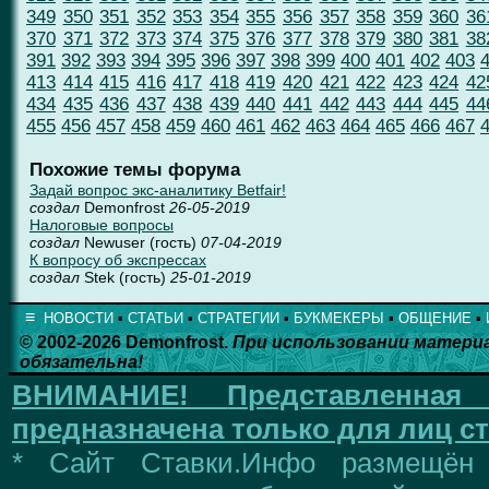
349
350
351
352
353
354
355
356
357
358
359
360
36
370
371
372
373
374
375
376
377
378
379
380
381
38
391
392
393
394
395
396
397
398
399
400
401
402
403
413
414
415
416
417
418
419
420
421
422
423
424
42
434
435
436
437
438
439
440
441
442
443
444
445
44
455
456
457
458
459
460
461
462
463
464
465
466
467
Похожие темы форума
Задай вопрос экс-аналитику Betfair!
создал
Demonfrost
26-05-2019
Налоговые вопросы
создал
Newuser (гость)
07-04-2019
К вопросу об экспрессах
создал
Stek (гость)
25-01-2019
≡
НОВОСТИ
▪
СТАТЬИ
▪
СТРАТЕГИИ
▪
БУКМЕКЕРЫ
▪
ОБЩЕНИЕ
▪
© 2002-2026 Demonfrost.
При использовании матери
обязательна!
ВНИМАНИЕ!
Представленна
предназначена только для лиц ст
* Сайт Ставки.Инфо размещён