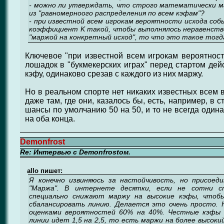
- можно ли утверждать, что строго математически 
из "равномерноого распределения по всем кэфам"?
- при известной всем игрокам вероятности исхода со
коэффициент K такой, чтобы выполнялось неравенство 1
"маржой на конкретный исход", то что это такое тогд
Ключевое "при известной всем игрокам вероятности
лошадок в "букмекерских играх" перед стартом дей
кэфу, одинаково срезав с каждого из них маржу.
Но в реальном спорте нет никаких известных всем в
даже там, где они, казалось бы, есть, например, в с
шансы по умолчанию 50 на 50, и то не всегда один
на оба конца.
Demonfrost
Re: Интервью с Demonfrostом.
allo пишет:
Я конечно извиняюсь за настойчивость, но присоед
"Маржа". В интернете десятки, если не сотни с
специально снижают маржу на высокие кэфы, чтобы
сбалансировать линию. Делается это очень просто. Н
оценками вероятностей 60% на 40%. Честные кэфы с
линии идет 1,5 на 2,5, то есть маржи на более высоки