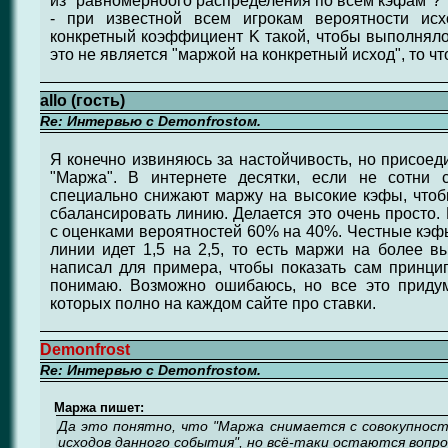
из "равномерноого распределения по всем кэфам"?
- при известной всем игрокам вероятности ис
конкретный коэффициент K такой, чтобы выполнялос
это не является "маржой на конкретный исход", то что
allo (гость)
Re: Интервью с Demonfrostом.
Я конечно извиняюсь за настойчивость, но присоед
"Маржа". В интернете десятки, если не сотни с
специально снижают маржу на высокие кэфы, чтоб
сбалансировать линию. Делается это очень просто.
с оценками вероятностей 60% на 40%. Честные кэфы 
линии идет 1,5 на 2,5, то есть маржи на более 
написал для примера, чтобы показать сам принцип
понимаю. Возможно ошибаюсь, но все это придум
которых полно на каждом сайте про ставки.
Demonfrost
Re: Интервью с Demonfrostом.
Маржа пишет:
Да это понятно, что "Маржа снимается с совокупнос
исходов данного события", но всё-таки остаются вопр