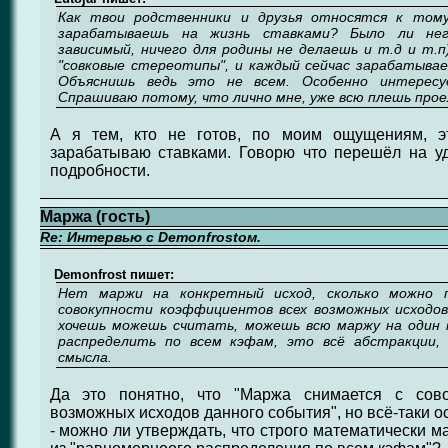
Как твои родственники и друзья относятся к то
зарабатываешь на жизнь ставками? Было ли нег
зависимый, ничего для родины не делаешь и т.д и т.
"совковые стереотипы", и каждый сейчас зарабатывае
Объяснишь ведь это не всем. Особенно интересу
Спрашиваю потому, что лично мне, уже всю плешь прое
А я тем, кто не готов, по моим ощущениям, эт
зарабатываю ставками. Говорю что перешёл на уд
подробности.
Маржа (гость)
Re: Интервью с Demonfrostом.
Demonfrost пишет:
Нет маржи на конкретный исход, сколько можно 
совокупности коэффициентов всех возможных исходо
хочешь можешь считать, можешь всю маржу на один 
распределить по всем кэфам, это всё абстракции,
смысла.
Да это понятно, что "Маржа снимается с сово
возможных исходов данного события", но всё-таки о
- можно ли утверждать, что строго математически 