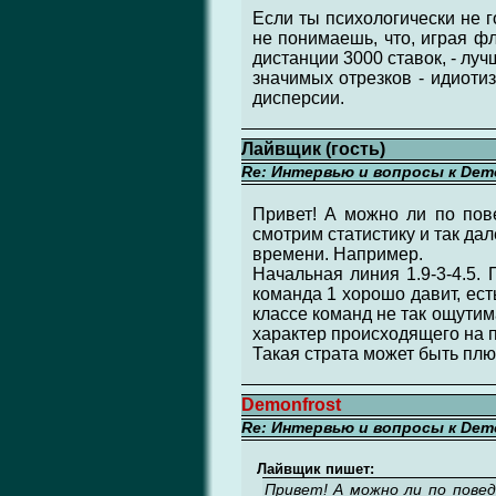
Если ты психологически не г
не понимаешь, что, играя ф
дистанции 3000 ставок, - луч
значимых отрезков - идиоти
дисперсии.
Лайвщик (гость)
Re: Интервью и вопросы к Demo
Привет! А можно ли по пов
смотрим статистику и так дал
времени. Например.
Начальная линия 1.9-3-4.5. 
команда 1 хорошо давит, есть
классе команд не так ощутим
характер происходящего на 
Такая страта может быть пл
Demonfrost
Re: Интервью и вопросы к Demo
Лайвщик пишет:
Привет! А можно ли по пове