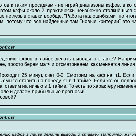
отов к таким просадкам - не играй диапазоны кэфов, в кот
лэтом кэфы около 2, практически неизбежно столкнёшься с
ше не лезь в ставки вообще. "Работа над ошибками" по итог
зм, потому что все найденные там "новые критерии" это 
nfrost
едению кэфов в лайве делать выводы о ставке? Наприм
ее, просто берем матч и отсматриваем, как меняется линия
Проходит 25 минут, счет 0-0. Смотрим на кэф на п1. Если о
 смысл ставить на победу к1 в 1 тайме. Если же он подрос 
а, ставим на ничью в 1 тайме. То есть по характеру измен
поле и делаем прибыльные прогнозы!
юсовой?
nfrost
дению кэфов в лайве делать выводы о ставке? Например, мы 