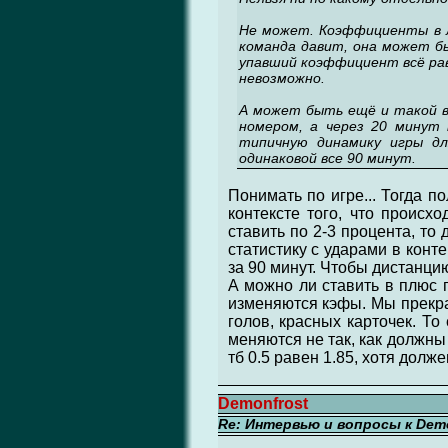
Не может. Коэффициенты в л
команда давит, она может б
упавший коэффициент всё рав
невозможно.
А может быть ещё и такой в
номером, а через 20 минут
типичную динамику игры дл
одинаковой все 90 минут.
Понимать по игре... Тогда п
контексте того, что происх
ставить по 2-3 процента, то
статистику с ударами в конт
за 90 минут. Чтобы дистанци
А можно ли ставить в плюс 
изменяются кэфы. Мы прекра
голов, красных карточек. То
меняются не так, как должны 
тб 0.5 равен 1.85, хотя долже
Demonfrost
Re: Интервью и вопросы к Demo