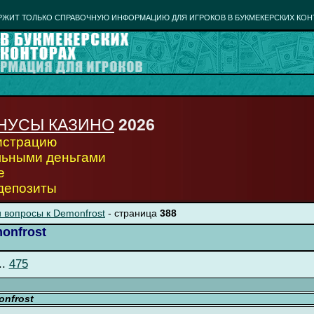
РЖИТ ТОЛЬКО СПРАВОЧНУЮ ИНФОРМАЦИЮ ДЛЯ ИГРОКОВ В БУКМЕКЕРСКИХ КОН
НУСЫ КАЗИНО
2026
гистрацию
льными деньгами
е
 депозиты
 вопросы к Demonfrost
- страница
388
onfrost
..
475
nfrost