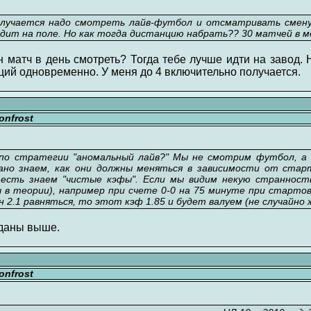
получается надо смотреть лайв-футбол и отсматривать смен
дит на поле. Но как тогда дистанцию набрать?? 30 матчей в ме
н матч в день смотреть? Тогда тебе лучше идти на завод.
ий одновременно. У меня до 4 включительно получается.
nfrost
по стратегии "аномальный лайв?" Мы не смотрим футбол, а
но знаем, как они должны меняться в зависимости от стар
о есть знаем "чистые кэфы". Если мы видим некую странност
 в теории), например при счете 0-0 на 75 минуте при стартов
ен 2.1 равняться, то этот кэф 1.85 и будет валуем (не случайн
 даны выше.
nfrost