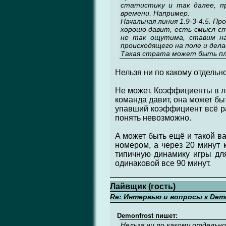
статистику и так далее, п
времени. Например.
Начальная линия 1.9-3-4.5. Пр
хорошо давит, есть смысл ста
не так ощутима, ставим на
происходящего на поле и дел
Такая страта может быть п
Нельзя ни по какому отдельн
Не может. Коэффициенты в ла
команда давит, она может бы
упавший коэффициент всё ра
понять невозможно.
А может быть ещё и такой ва
номером, а через 20 минут 
типичную динамику игры дл
одинаковой все 90 минут.
Лайвщик (гость)
Re: Интервью и вопросы к Demo
Demonfrost пишет:
Нельзя ни по какому отдельн