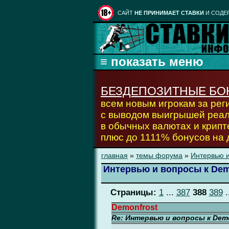
CАЙТ
НЕ ПРИНИМАЕТ СТАВКИ
И СОДЕ
БЕЗДЕПОЗИТНЫЕ БО
всем новым игрокам за ре
с выводом выигрышей реа
в обычных валютах и крипт
плюс до 1111% бонусов на
главная
»
темы форума
»
Интервью и
Интервью и вопросы к Dem
Страницы:
1
...
387
388
389
.
Demonfrost
Re: Интервью и вопросы к Demo