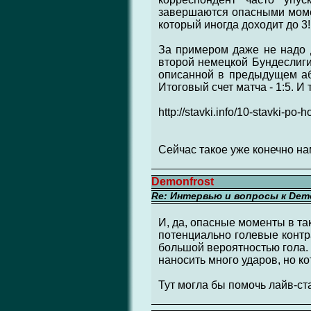
завершаются опасными момен
который иногда доходит до 3!!
За примером даже не надо д
второй немецкой Бундеслиги 
описанной в предыдущем абза
Итоговый счет матча - 1:5. И
http://stavki.info/10-stavki-po-
Сейчас такое уже конечно на
Demonfrost
Re: Интервью и вопросы к Demo
И, да, опасные моменты в та
потенциально голевые контра
большой вероятностью гола.
наносить много ударов, но к
Тут могла бы помочь лайв-ста