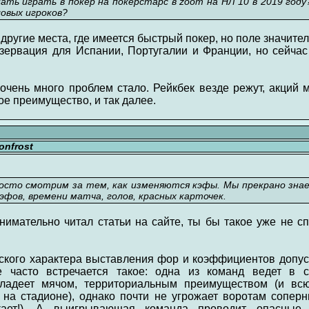
нать играть в покер на покерстарс в zoom на НЛ 10 в 2019 го
овых игроков?
другие места, где имеется быстрый покер, но поле значител
резервация для Испании, Португалии и Франции, но сейчас
очень много проблем стало. Рейкбек везде режут, акций м
ое преимущество, и так далее.
nfrost
сто смотрим за тем, как изменяются кэфы. Мы прекрано знае
фов, времени матча, голов, красных карточек.
внимательно читал статьи на сайте, ты бы такое уже не с
ческого характера выставления фор и коэффициентов доп
 часто встречается такое: одна из команд ведет в с
адеет мячом, территориальным преимуществом (и вс
 на стадионе), однако почти не угрожает воротам соперн
кает!). А выигрывающая команда проводит опасные 