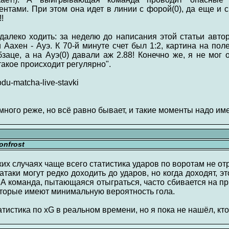
тами. При этом она идет в линии с форой(0), да еще и
!
алеко ходить: за неделю до написания этой статьи авто
Аахен - Ауэ. К 70-й минуте счет был 1:2, картина на пол
це, а на Ауэ(0) давали аж 2.88! Конечно же, я не мог о
 такое происходит регулярно".
hodu-matcha-live-stavki
много реже, но всё равно бывает, и такие моменты надо име
nfrost
ких случаях чаще всего статистика ударов по воротам не от
таки могут редко доходить до ударов, но когда доходят, эт
 А команда, пытающаяся отыграться, часто сбивается на п
оторые имеют минимальную вероятность гола.
тистика по xG в реальном времени, но я пока не нашёл, кт