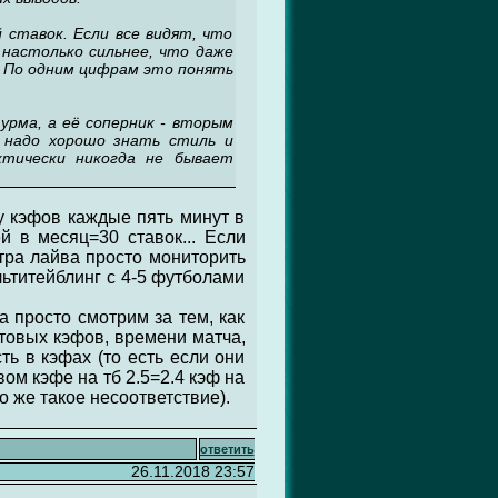
ставок. Если все видят, что
настолько сильнее, что даже
. По одним цифрам это понять
рма, а её соперник - вторым
 надо хорошо знать стиль и
ктически никогда не бывает
ну кэфов каждые пять минут в
й в месяц=30 ставок... Если
отра лайва просто мониторить
льтитейблинг с 4-5 футболами
 просто смотрим за тем, как
товых кэфов, времени матча,
ть в кэфах (то есть если они
вом кэфе на тб 2.5=2.4 кэф на
но же такое несоответствие).
ответить
26.11.2018 23:57