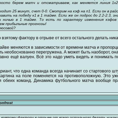
росто берем матч и отсматриваем, как меняется линия 1x
оходит 25 минут, счет 0-0. Смотрим на кэф на п1. Если он в райо
вить на победу к1 в 1 тайме. Если же он подрос до 2.2-2.3, зн
 ничью в 1 тайме. То есть по характеру изменения кэфов 
аем прибыльные прогнозы!
люсовой?
о взятому фактору в отрыве от всего остального делать ник
йве меняются в зависимости от времени матча и пропорций
ть необоснованно перегружена. А может быть наоборот, она
вно ещё валуен. Всё это надо уметь видеть и понимать п
риант, что одна команда всегда начинает со стартового шт
картина на поле поменяется на противоположную. Это уж
я обеих команд. Динамика футбольного матча вообще пра
nfrost
о взятому фактору в отрыве от всего остального делать никаки