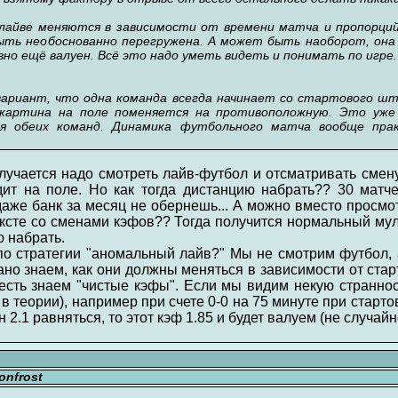
айве меняются в зависимости от времени матча и пропорций 
ыть необоснованно перегружена. А может быть наоборот, она 
но ещё валуен. Всё это надо уметь видеть и понимать по игре
ариант, что одна команда всегда начинает со стартового шту
 картина на поле поменяется на противоположную. Это уже
я обеих команд. Динамика футбольного матча вообще пра
олучается надо смотреть лайв-футбол и отсматривать сме
одит на поле. Но как тогда дистанцию набрать?? 30 матче
 даже банк за месяц не обернешь... А можно вместо просм
ексте со сменами кэфов?? Тогда получится нормальный му
ю набрать.
по стратегии "аномальный лайв?" Мы не смотрим футбол, а
но знаем, как они должны меняться в зависимости от стар
 есть знаем "чистые кэфы". Если мы видим некую страннос
в теории), например при счете 0-0 на 75 минуте при старто
н 2.1 равняться, то этот кэф 1.85 и будет валуем (не случай
nfrost