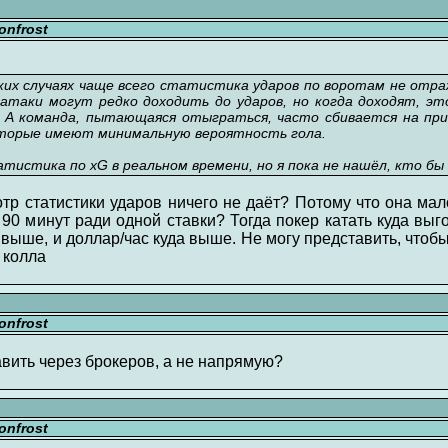
nfrost
ких случаях чаще всего статистика ударов по воротам не от
таки могут редко доходить до ударов, но когда доходят, эт
 А команда, пытающаяся отыграться, часто сбивается на п
оторые имеют минимальную вероятность гола.
тистика по xG в реальном времени, но я пока не нашёл, кто бы
отр статистики ударов ничего не даёт? Потому что она м
90 минут ради одной ставки? Тогда покер катать куда выг
выше, и доллар/час куда выше. Не могу представить, чтоб
 колла
nfrost
вить через брокеров, а не напрямую?
nfrost