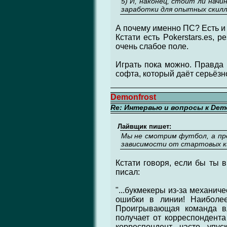
5) И, наконец, стоит ли начи
заработки для опытных скилл
А почему именно ПС? Есть и 
Кстати есть Pokerstars.es, 
очень слабое поле.
Играть пока можно. Правда 
софта, который даёт серьёзн
Demonfrost
Re: Интервью и вопросы к Demo
Лайвщик пишет:
Мы не смотрим футбол, а про
зависимости от стартовых кэ
Кстати говоря, если бы ты 
писал:
"...букмекеры из-за механи
ошибки в линии! Наиболее
Проигрывающая команда вл
получает от корреспондента
корреспондент часто упус