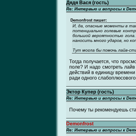
Дядя Вася (гость)
Re: Интервью и вопросы к Demo
Demonfrost пишет:
И, да, опасные моменты в та
потенциально голевые контра
большой вероятностью гола.
наносить много ударов, но к
Тут могла бы помочь лайв-ста
Тогда получается, что просм
поле? И надо смотреть лайв 
действий в единицу времени 
ради одного слабоплюсового
Эктор Купер (гость)
Re: Интервью и вопросы к Demo
Почему ты рекомендуешь ста
Demonfrost
Re: Интервью и вопросы к Demo