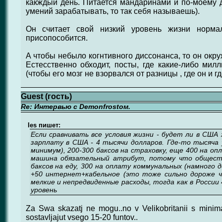
какждый день. Питается мандаринами и по-моему 
умений зарабатывать, то так себя называешь).
Он считает свой низкий уровень жизни норма
присопособится.
А чтобы небыло когнтивного диссонанса, то он окр
Естесственно обходит, посты, где какие-либо м
(чтобы его мозг не взорвался от разницы , где он и гд
Guest (гость)
Re: Интервью с Demonfrostом.
Ies пишет:
Если сравнивать все условия жизни - будет ли в СШ
зарплату в США - 4 тысячи долларов. Где-то тысяча 
минимум), 200-300 баксов на страховку, еще 400 на о
машина обязательный атрибут, потому что обществ
баксов на еду, 300 на оплату коммунальных (намного д
+50 интернет+кабельное (это тоже сильно дороже ч
мелкие и непредвиденные расходы, тогда как в России 
уровень
Za Swa skazatj ne mogu..no v Velikobritanii s minima
sostavljajut vsego 15-20 funtov..