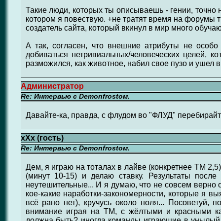
Такие люди, которых ты описываешь - гении, точно не
котором я повествую. +не тратят время на форумы ти
создатель сайта, который вкинул в мир много обуча
А так, согласен, что внешние атрибуты не особо
добиваться нетривиальных/человеческих целей, ко
разможился, как животное, набил свое пузо и ушел в
Администратор
Re: Интервью с Demonfrostом.
Давайте-ка, правда, с флудом во "ФЛУД" перебирайт
хХх (гость)
Re: Интервью с Demonfrostом.
Дем, я играю на тоталах в лайве (конкретнее ТМ 2,5
(минут 10-15) и делаю ставку. Результаты после 
неутешительные... И я думаю, что не совсем верно
кое-какие наработки-закономерности, которые я в
всё рано нет), кручусь около ноля... Посоветуй,
внимание играя на ТМ, с жёлтыми и красными кар
должна быть? иногда команды играющие в унылый 