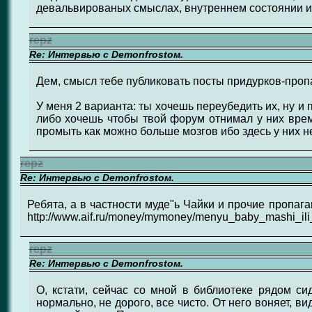
девальвированых смыслах, внутреннем состоянии и
repz
Re: Интервью с Demonfrostом.
Дем, смысл тебе публиковать посты придурков-проп
У меня 2 варианта: ты хочешь переубедить их, ну и п
либо хочешь чтобы твой форум отнимал у них врем
промыть как можно больше мозгов ибо здесь у них н
repz
Re: Интервью с Demonfrostом.
Ребята, а в частности муде"ь Чайки и прочие пропага
http://www.aif.ru/money/mymoney/menyu_baby_mashi_il
repz
Re: Интервью с Demonfrostом.
О, кстати, сейчас со мной в библиотеке рядом си
нормально, не дорого, все чисто. От него воняет, ви