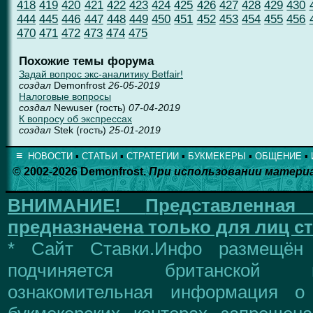
418
419
420
421
422
423
424
425
426
427
428
429
430
444
445
446
447
448
449
450
451
452
453
454
455
456
470
471
472
473
474
475
Похожие темы форума
Задай вопрос экс-аналитику Betfair!
создал
Demonfrost
26-05-2019
Налоговые вопросы
создал
Newuser (гость)
07-04-2019
К вопросу об экспрессах
создал
Stek (гость)
25-01-2019
≡
НОВОСТИ
▪
СТАТЬИ
▪
СТРАТЕГИИ
▪
БУКМЕКЕРЫ
▪
ОБЩЕНИЕ
▪
© 2002-2026 Demonfrost.
При использовании матери
ВНИМАНИЕ!
Представленна
предназначена только для лиц ст
* Сайт Ставки.Инфо размещён
подчиняется британской 
ознакомительная информация о