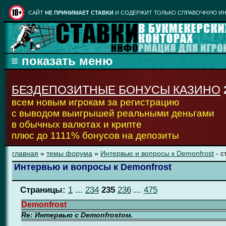
CАЙТ
НЕ ПРИНИМАЕТ СТАВКИ
И СОДЕРЖИТ ТОЛЬКО СПРАВОЧНУЮ ИН
БЕЗДЕПОЗИТНЫЕ БОНУСЫ КАЗИНО
всем новым игрокам за регистрацию
с выводом выигрышей реальными деньгами
в обычных валютах и крипте
плюс до 1111% бонусов на депозиты
главная
»
темы форума
»
Интервью и вопросы к Demonfrost
- с
Интервью и вопросы к Demonfrost
Страницы:
1
...
234
235
236
...
475
Demonfrost
Re: Интервью с Demonfrostом.