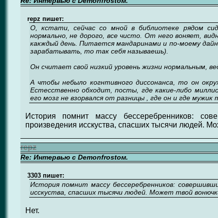
Re: Интервью с Demonfrostом.
repz пишет:
О, кстати, сейчас со мной в библиотеке рядом си
нормально, не дорого, все чисто. От него воняет, ви
какждый день. Питается мандаринами и по-моему дайн
зарабатывать, то так себя называешь).
Он считает свой низкий уровень жизни нормальным, ве
А чтобы небыло когнтивного диссонанса, то он окру
Естесственно обходит, посты, где какие-либо милли
его мозг не взорвался от разницы , где он и где мужик 
История помнит массу бессеребренников: сов
произведения исскуства, спасших тысячи людей. Мож
repz
Re: Интервью с Demonfrostом.
3303 пишет:
История помнит массу бессеребренников: совершивши
исскуства, спасших тысячи людей. Может твой вонючка
Нет.