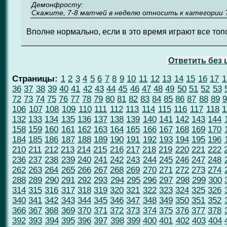
Демонфросту:
Скажите, 7-8 матчей в неделю относить к категории 
Вполне нормально, если в это время играют все то
Ответить без
Страницы:
1
2
3
4
5
6
7
8
9
10
11
12
13
14
15
16
17
1
36
37
38
39
40
41
42
43
44
45
46
47
48
49
50
51
52
53
72
73
74
75
76
77
78
79
80
81
82
83
84
85
86
87
88
89
9
106
107
108
109
110
111
112
113
114
115
116
117
118
1
132
133
134
135
136
137
138
139
140
141
142
143
144
158
159
160
161
162
163
164
165
166
167
168
169
170
184
185
186
187
188
189
190
191
192
193
194
195
196
210
211
212
213
214
215
216
217
218
219
220
221
222
236
237
238
239
240
241
242
243
244
245
246
247
248
262
263
264
265
266
267
268
269
270
271
272
273
274
288
289
290
291
292
293
294
295
296
297
298
299
300
314
315
316
317
318
319
320
321
322
323
324
325
326
340
341
342
343
344
345
346
347
348
349
350
351
352
366
367
368
369
370
371
372
373
374
375
376
377
378
392
393
394
395
396
397
398
399
400
401
402
403
404