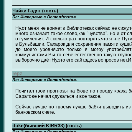
Чайки Гадят (гость)
Re: Интервью с Demonfrostом.
Ну,от меня не воняет.в библиотеках сейчас не сижу.т
много означает такое слово,как "чувства". но и от с
от умиления. И сколько раз повторять.что я -не Пут
в Бульбашии. Сахарок для сохранения памяти кушай
до моего уровня.это только я могоу употребля
коммунистами.Вы то себе.естественно такую глупос
выборочно даёт.Ну,это его сайт.здесь вопросов нет.
repz
Re: Интервью с Demonfrostом.
Почитал твои прогнозы на бюве по поводу краха б
Саратове начал сдуваться и все такое.
Сейчас лучше по твоему лучше бабки выводить из 
банковском счете.
duke(бывший KIRR33) (гость)
Re: Интервью с Demonfrostом.