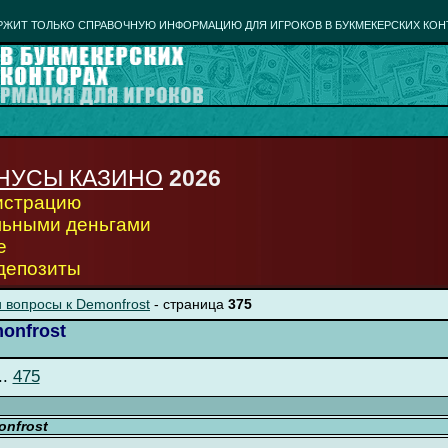
РЖИТ ТОЛЬКО СПРАВОЧНУЮ ИНФОРМАЦИЮ ДЛЯ ИГРОКОВ В БУКМЕКЕРСКИХ КОН
НУСЫ КАЗИНО
2026
гистрацию
льными деньгами
е
 депозиты
 вопросы к Demonfrost
- страница
375
onfrost
..
475
nfrost