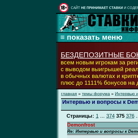
CАЙТ
НЕ ПРИНИМАЕТ СТАВКИ
И СОДЕ
БЕЗДЕПОЗИТНЫЕ БО
всем новым игрокам за ре
с выводом выигрышей реа
в обычных валютах и крипт
плюс до 1111% бонусов на
главная
»
темы форума
»
Интервью и
Интервью и вопросы к Dem
Страницы:
1
...
374
375
376
.
Demonfrost
Re: Интервью и вопросы к Demo