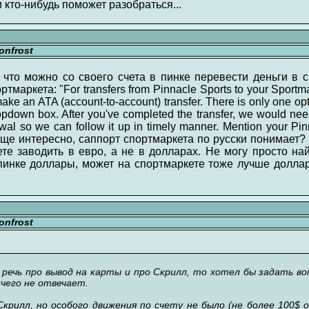
 кто-нибудь поможет разобраться...
nfrost
 что можно со своего счета в пинке перевести деньги в с
ртмаркета: "For transfers from Pinnacle Sports to your Sportm
ake an ATA (account-to-account) transfer. There is only one optio
opdown box. After you've completed the transfer, we would ne
awal so we can follow it up in timely manner. Mention your Pi
 еще интересно, саппорт спортмаркета по русски понимает? 
те заводить в евро, а не в долларах. Не могу просто най
пинке доллары, может на спортмаркете тоже лучше доллар
nfrost
 речь про вывод на карты и про Скрилл, то хотел бы задать в
чего не отвечает.
крилл, но особого движения по счету не было (не более 100$ 