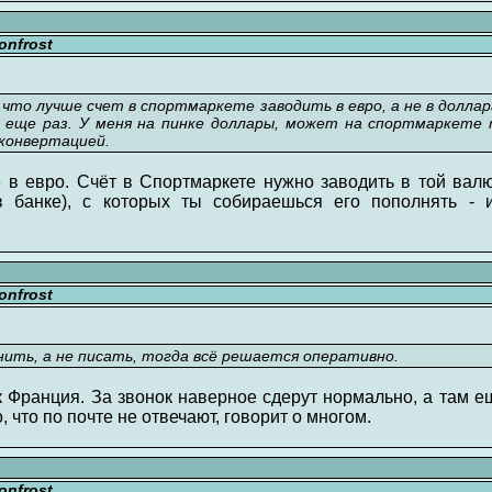
nfrost
 что лучше счет в спортмаркете заводить в евро, а не в долла
но еще раз. У меня на пинке доллары, может на спортмаркете
 конвертацией.
 в евро. Счёт в Спортмаркете нужно заводить в той валю
в банке), с которых ты собираешься его пополнять - 
nfrost
нить, а не писать, тогда всё решается оперативно.
к Франция. За звонок наверное сдерут нормально, а там 
, что по почте не отвечают, говорит о многом.
nfrost