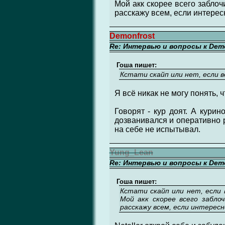
Мой акк скорее всего забло
расскажу всем, если интересн
Demonfrost
Re: Интервью и вопросы к Demo
Гоша пишет:
Кстати скайп или нет, если в
Я всё никак не могу понять, ч
Говорят - кур доят. А курин
дозванивался и оперативно р
на себе не испытывал.
Yung_Lean
Re: Интервью и вопросы к Demo
Гоша пишет:
Кстати скайп или нет, если 
Мой акк скорее всего забло
расскажу всем, если интересно