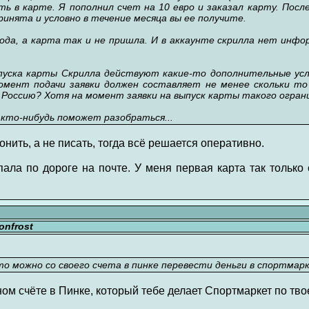
ь в карте. Я пополнил счет на 10 евро и заказал карту. Посл
ринята и условно в течение месяца вы ее получите.
ода, а карта так и не пришла. И в аккаунте скрилла нет инфо
выпуска карты Скрилла действуют какие-то дополнительные ус
мент подачи заявки должен составляет не менее скольки то 
 Россию? Хотя на момент заявки на выпуск карты такого ограни
 кто-нибудь поможет разобраться...
нить, а не писать, тогда всё решается оперативно.
пала по дороге на почте. У меня первая карта так только 
nfrost
то можно со своего счета в пинке перевести деньги в спортмар
ном счёте в Пинке, который тебе делает Спортмаркет по тво