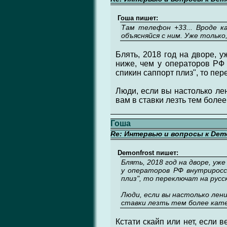
Гоша пишет:
Там телефон +33... Вроде к
объясняйся с ним. Уже только
Блять, 2018 год на дворе, 
ниже, чем у операторов РФ 
спикин саппорт плиз", то пер
Люди, если вы настолько ле
вам в ставки лезть тем боле
Гоша
Re: Интервью и вопросы к Demo
Demonfrost пишет:
Блять, 2018 год на дворе, уж
у операторов РФ внутриросс
плиз", то переключат на русс
Люди, если вы настолько лен
ставки лезть тем более кате
Кстати скайп или нет, если в