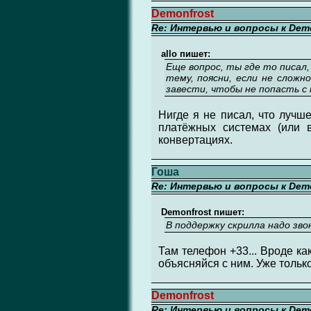
Demonfrost
Re: Интервью и вопросы к Demo
allo пишет:
Еще вопрос, ты где то писал,
тему, поясни, если не слож
завести, чтобы не попасть с
Нигде я не писал, что лучше
платёжных системах (или 
конвертациях.
Гоша
Re: Интервью и вопросы к Demo
Demonfrost пишет:
В поддержку скрилла надо зво
Там телефон +33... Вроде ка
объясняйся с ним. Уже только
Demonfrost
Re: Интервью и вопросы к Demo