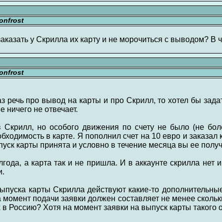
nfrost
заказать у Скрилла их карту и не морочиться с выводом? В
nfrost
з речь про вывод на карты и про Скрилл, то хотел бы зада
е ничего не отвечает.
 Скрилл, но особого движения по счету не было (не бол
бходимость в карте. Я пополнил счет на 10 евро и заказал
пуск карты принята и условно в течение месяца вы ее получ
ода, а карта так и не пришла. И в аккаунте скрилла нет
и.
 выпуска карты Скрилла действуют какие-то дополнительны
а момент подачи заявки должен составляет не менее скольки 
 в Россию? Хотя на момент заявки на выпуск карты такого 