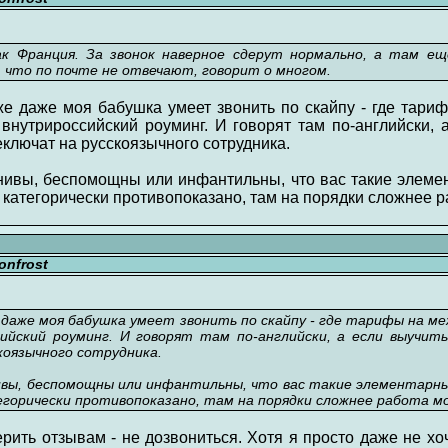
ак Франция. За звонок наверное сдерут нормально, а там е
, что по почте не отвечают, говорит о многом.
уже даже моя бабушка умеет звонить по скайпу - где тар
внутрироссийский роуминг. И говорят там по-английски, 
еключат на русскоязычного сотрудника.
нивы, беспомощны или инфантильны, что вас такие элемен
е категорически противопоказано, там на порядки сложнее р
nfrost
е даже моя бабушка умеет звонить по скайпу - где тарифы на м
ийский роуминг. И говорят там по-английски, а если выучить
коязычного сотрудника.
ивы, беспомощны или инфантильны, что вас такие элементарны
горически противопоказано, там на порядки сложнее работа м
ерить отзывам - не дозвониться. Хотя я просто даже не хо