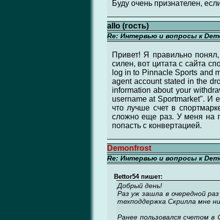
Буду очень признателен, если
allo (гость)
Re: Интервью и вопросы к Demo
Привет! Я правильно понял,
силен, вот цитата с сайта спо
log in to Pinnacle Sports and m
agent account stated in the dr
information about your withdr
username at Sportmarket". И
что лучше счет в спортмарке
сложно еще раз. У меня на 
попасть с конвертацией.
Demonfrost
Re: Интервью и вопросы к Demo
Bettor54 пишет:
Добрый день!
Раз уж зашла в очередной раз
техподдержка Скрилла мне ни
Ранее пользовался счетом в С