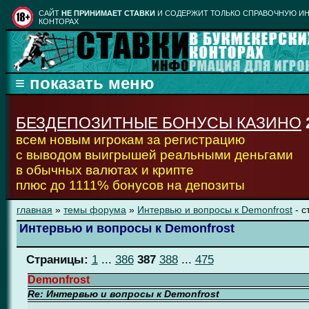
CАЙТ
НЕ ПРИНИМАЕТ СТАВКИ
И СОДЕРЖИТ ТОЛЬКО СПРАВОЧНУЮ ИН
КОНТОРАХ
БЕЗДЕПОЗИТНЫЕ БОНУСЫ КАЗИНО
всем новым игрокам за регистрацию
с выводом выигрышей реальными деньгами
в обычных валютах и крипте
плюс до 1111% бонусов на депозиты
главная
»
темы форума
»
Интервью и вопросы к Demonfrost
- с
Интервью и вопросы к Demonfrost
Страницы:
1
...
386
387
388
...
475
Demonfrost
Re: Интервью и вопросы к Demonfrost