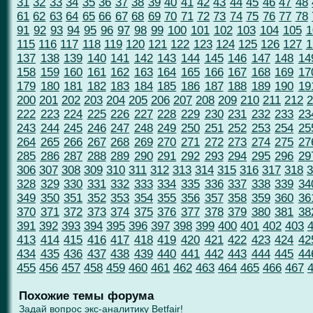
31
32
33
34
35
36
37
38
39
40
41
42
43
44
45
46
47
48
61
62
63
64
65
66
67
68
69
70
71
72
73
74
75
76
77
78
91
92
93
94
95
96
97
98
99
100
101
102
103
104
105
1
115
116
117
118
119
120
121
122
123
124
125
126
127
1
137
138
139
140
141
142
143
144
145
146
147
148
14
158
159
160
161
162
163
164
165
166
167
168
169
17
179
180
181
182
183
184
185
186
187
188
189
190
19
200
201
202
203
204
205
206
207
208
209
210
211
212
2
222
223
224
225
226
227
228
229
230
231
232
233
23
243
244
245
246
247
248
249
250
251
252
253
254
25
264
265
266
267
268
269
270
271
272
273
274
275
27
285
286
287
288
289
290
291
292
293
294
295
296
29
306
307
308
309
310
311
312
313
314
315
316
317
318
3
328
329
330
331
332
333
334
335
336
337
338
339
34
349
350
351
352
353
354
355
356
357
358
359
360
36
370
371
372
373
374
375
376
377
378
379
380
381
38
391
392
393
394
395
396
397
398
399
400
401
402
403
413
414
415
416
417
418
419
420
421
422
423
424
42
434
435
436
437
438
439
440
441
442
443
444
445
44
455
456
457
458
459
460
461
462
463
464
465
466
467
Похожие темы форума
Задай вопрос экс-аналитику Betfair!