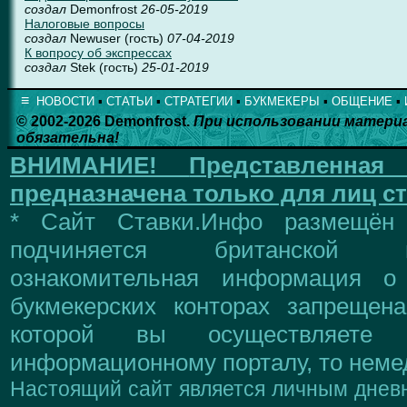
создал
Demonfrost
26-05-2019
Налоговые вопросы
создал
Newuser (гость)
07-04-2019
К вопросу об экспрессах
создал
Stek (гость)
25-01-2019
≡
НОВОСТИ
▪
СТАТЬИ
▪
СТРАТЕГИИ
▪
БУКМЕКЕРЫ
▪
ОБЩЕНИЕ
▪
© 2002-2026 Demonfrost.
При использовании матери
обязательна!
ВНИМАНИЕ!
Представленна
предназначена только для лиц ст
* Сайт Ставки.Инфо размещён
подчиняется британской 
ознакомительная информация о
букмекерских конторах запрещен
которой вы осуществляете
информационному порталу, то немед
Настоящий сайт является личным дневн