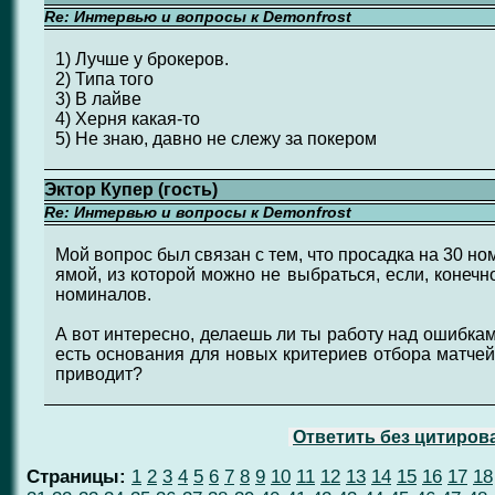
Re: Интервью и вопросы к Demonfrost
1) Лучше у брокеров.
2) Типа того
3) В лайве
4) Херня какая-то
5) Не знаю, давно не слежу за покером
Эктор Купер (гость)
Re: Интервью и вопросы к Demonfrost
Мой вопрос был связан с тем, что просадка на 30 н
ямой, из которой можно не выбраться, если, конечн
номиналов.
А вот интересно, делаешь ли ты работу над ошибка
есть основания для новых критериев отбора матчей
приводит?
Ответить без цитиров
Страницы:
1
2
3
4
5
6
7
8
9
10
11
12
13
14
15
16
17
18