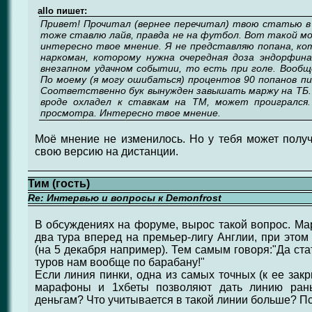
allo пишет:
Привет! Прочитал (вернее перечитал) твою статью в 
тоже ставлю лайв, правда не на футбол. Вот такой мо
интересно твое мнение. Я не представляю попана, ко
наркоман, которому нужна очередная доза эндорфина
внезапном удачном событии, то есть при голе. Вообщ
По моему (я могу ошибаться) процентов 90 попанов пи
Соответственно бук вынужден завышать маржу на ТБ
вроде охладел к ставкам на ТМ, может проигрался
просмотра. Интересно твое мнение.
Моё мнение не изменилось. Но у тебя может получ
свою версию на дистанции.
Тим (гость)
Re: Интервью и вопросы к Demonfrost
В обсуждениях на форуме, вырос такой вопрос. Ма
два тура вперед на премьер-лигу Англии, при этом
(на 5 декабря например). Тем самым говоря:"Да ста
туров нам вообще по барабану!"
Если линия пинки, одна из самых точных (к ее зак
марафоны и 1хбеты позволяют дать линию рань
деньгам? Что учитывается в такой линии больше? П