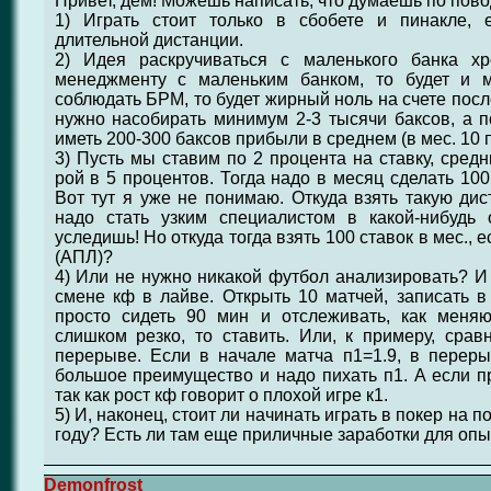
Привет, дем! Можешь написать, что думаешь по пов
1) Играть стоит только в сбобете и пинакле, 
длительной дистанции.
2) Идея раскручиваться с маленького банка хр
менеджменту с маленьким банком, то будет и 
соблюдать БРМ, то будет жирный ноль на счете посл
нужно насобирать минимум 2-3 тысячи баксов, а по
иметь 200-300 баксов прибыли в среднем (в мес. 10 
3) Пусть мы ставим по 2 процента на ставку, сред
рой в 5 процентов. Тогда надо в месяц сделать 10
Вот тут я уже не понимаю. Откуда взять такую д
надо стать узким специалистом в какой-нибудь
уследишь! Но откуда тогда взять 100 ставок в мес., 
(АПЛ)?
4) Или не нужно никакой футбол анализировать? И 
смене кф в лайве. Открыть 10 матчей, записать в 
просто сидеть 90 мин и отслеживать, как меня
слишком резко, то ставить. Или, к примеру, сра
перерыве. Если в начале матча п1=1.9, в переры
большое преимущество и надо пихать п1. А если при
так как рост кф говорит о плохой игре к1.
5) И, наконец, стоит ли начинать играть в покер на 
году? Есть ли там еще приличные заработки для оп
Demonfrost