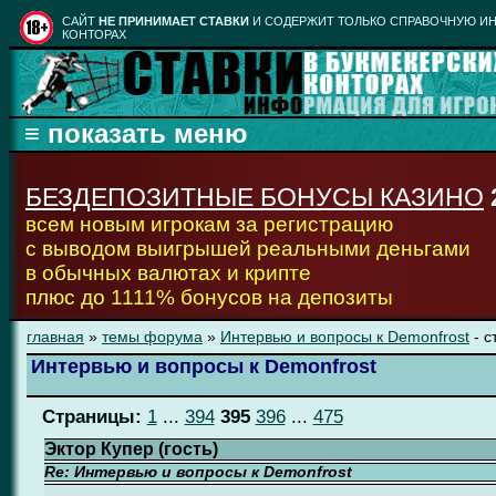
CАЙТ
НЕ ПРИНИМАЕТ СТАВКИ
И СОДЕРЖИТ ТОЛЬКО СПРАВОЧНУЮ ИН
КОНТОРАХ
БЕЗДЕПОЗИТНЫЕ БОНУСЫ КАЗИНО
всем новым игрокам за регистрацию
с выводом выигрышей реальными деньгами
в обычных валютах и крипте
плюс до 1111% бонусов на депозиты
главная
»
темы форума
»
Интервью и вопросы к Demonfrost
- с
Интервью и вопросы к Demonfrost
Страницы:
1
...
394
395
396
...
475
Эктор Купер (гость)
Re: Интервью и вопросы к Demonfrost