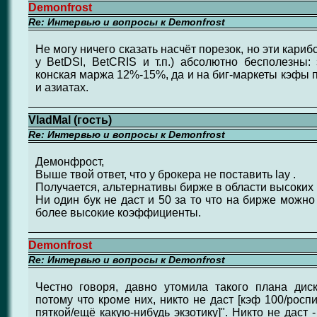
Demonfrost
Re: Интервью и вопросы к Demonfrost
Не могу ничего сказать насчёт порезок, но эти кари
у BetDSI, BetCRIS и т.п.) абсолютно бесполезны:
конская маржа 12%-15%, да и на биг-маркеты кэфы 
и азиатах.
VladMal (гость)
Re: Интервью и вопросы к Demonfrost
Демонфрост,
Выше твой ответ, что у брокера не поставить lay .
Получается, альтернативы бирже в области высоких
Ни один бук не даст и 50 за то что на бирже можно
более высокие коэффициенты.
Demonfrost
Re: Интервью и вопросы к Demonfrost
Честно говоря, давно утомила такого плана диск
потому что кроме них, никто не даст [кэф 100/роспи
пяткой/ещё какую-нибудь экзотику]". Никто не даст -