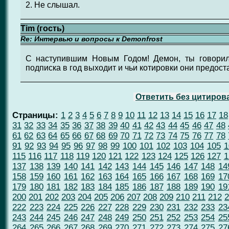
2. Не слышал.
Tim (гость)
Re: Интервью и вопросы к Demonfrost
С наступившим Новым Годом! Демон, ты говорил,
подписка в год выходит и чьи котировки они предос
Ответить без цитиров
Страницы:
1
2
3
4
5
6
7
8
9
10
11
12
13
14
15
16
17
18
31
32
33
34
35
36
37
38
39
40
41
42
43
44
45
46
47
48
61
62
63
64
65
66
67
68
69
70
71
72
73
74
75
76
77
78
91
92
93
94
95
96
97
98
99
100
101
102
103
104
105
1
115
116
117
118
119
120
121
122
123
124
125
126
127
1
137
138
139
140
141
142
143
144
145
146
147
148
14
158
159
160
161
162
163
164
165
166
167
168
169
17
179
180
181
182
183
184
185
186
187
188
189
190
19
200
201
202
203
204
205
206
207
208
209
210
211
212
2
222
223
224
225
226
227
228
229
230
231
232
233
23
243
244
245
246
247
248
249
250
251
252
253
254
25
264
265
266
267
268
269
270
271
272
273
274
275
27