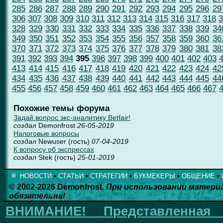
285
286
287
288
289
290
291
292
293
294
295
296
29
306
307
308
309
310
311
312
313
314
315
316
317
318
3
328
329
330
331
332
333
334
335
336
337
338
339
34
349
350
351
352
353
354
355
356
357
358
359
360
36
370
371
372
373
374
375
376
377
378
379
380
381
38
391
392
393
394
395
396
397
398
399
400
401
402
403
413
414
415
416
417
418
419
420
421
422
423
424
42
434
435
436
437
438
439
440
441
442
443
444
445
44
455
456
457
458
459
460
461
462
463
464
465
466
467
Похожие темы форума
Задай вопрос экс-аналитику Betfair!
создал
Demonfrost
26-05-2019
Налоговые вопросы
создал
Newuser (гость)
07-04-2019
К вопросу об экспрессах
создал
Stek (гость)
25-01-2019
≡
НОВОСТИ
▪
СТАТЬИ
▪
СТРАТЕГИИ
▪
БУКМЕКЕРЫ
▪
ОБЩЕНИЕ
▪
© 2002-2026 Demonfrost.
При использовании матери
обязательна!
ВНИМАНИЕ!
Представленна