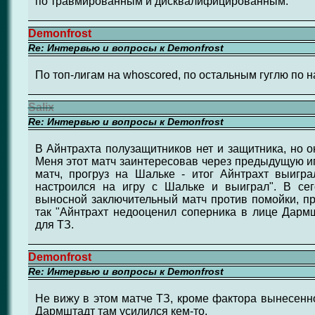
по травмированным и дисквалифицированным.
Demonfrost
Re: Интервью и вопросы к Demonfrost
По топ-лигам на whoscored, по остальным гуглю по 
Salix
Re: Интервью и вопросы к Demonfrost
В Айнтрахта полузащитников нет и защитника, но о
Меня этот матч заинтересовав через предыдущую иг
матч, прогруз на Шальке - итог Айнтрахт выигра
настроился на игру с Шальке и выиграл". В се
выносной заключительный матч против помойки, про
так "Айнтрахт недооценил соперника в лице Дармш
для ТЗ.
Demonfrost
Re: Интервью и вопросы к Demonfrost
Не вижу в этом матче ТЗ, кроме фактора вынесенно
Дармштадт там усилился кем-то.