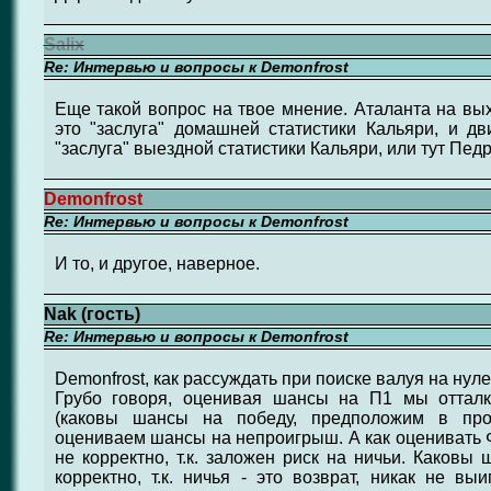
Salix
Re: Интервью и вопросы к Demonfrost
Еще такой вопрос на твое мнение. Аталанта на вы
это "заслуга" домашней статистики Кальяри, и д
"заслуга" выездной статистики Кальяри, или тут Пед
Demonfrost
Re: Интервью и вопросы к Demonfrost
И то, и другое, наверное.
Nak (гость)
Re: Интервью и вопросы к Demonfrost
Demonfrost, как рассуждать при поиске валуя на ну
Грубо говоря, оценивая шансы на П1 мы отталк
(каковы шансы на победу, предположим в пр
оцениваем шансы на непроигрыш. А как оценивать Ф
не корректно, т.к. заложен риск на ничьи. Каковы
корректно, т.к. ничья - это возврат, никак не в