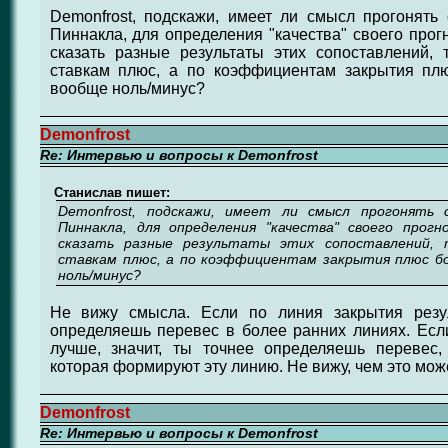
Demonfrost, подскажи, имеет ли смысл прогонять
Пиннакла, для определения "качества" своего прог
сказать разные результаты этих сопоставлений, 
ставкам плюс, а по коэффициентам закрытия пл
вообще ноль/минус?
Demonfrost
Re: Интервью и вопросы к Demonfrost
Станислав пишет:
Demonfrost, подскажи, имеет ли смысл прогонять 
Пиннакла, для определения "качества" своего прог
сказать разные результаты этих сопоставлений, т
ставкам плюс, а по коэффициентам закрытия плюс б
ноль/минус?
Не вижу смысла. Если по линия закрытия резул
определяешь перевес в более ранних линиях. Есл
лучше, значит, ты точнее определяешь перевес,
которая формируют эту линию. Не вижу, чем это мож
Demonfrost
Re: Интервью и вопросы к Demonfrost