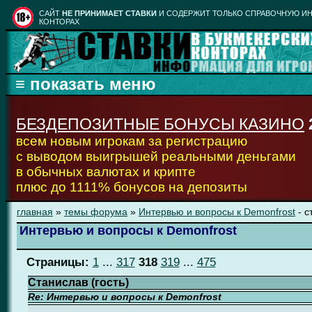
CАЙТ
НЕ ПРИНИМАЕТ СТАВКИ
И СОДЕРЖИТ ТОЛЬКО СПРАВОЧНУЮ ИН
КОНТОРАХ
БЕЗДЕПОЗИТНЫЕ БОНУСЫ КАЗИНО
всем новым игрокам за регистрацию
с выводом выигрышей реальными деньгами
в обычных валютах и крипте
плюс до 1111% бонусов на депозиты
главная
»
темы форума
»
Интервью и вопросы к Demonfrost
- с
Интервью и вопросы к Demonfrost
Страницы:
1
...
317
318
319
...
475
Станислав (гость)
Re: Интервью и вопросы к Demonfrost