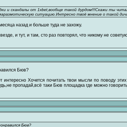
ки и скандалы от 1хbet,вообще такой дурдом!!!Скажи ты чит
аразмотическую ситуацию.Интресно твоё мнение о такой дича
месяца назад и больше туда не захожу.
везде, и тут, и там, сто раз повторял, что никому не совет
нравился Бюв?
т интересно Хочется почитать твои мысли по поводу этих
дь,не пропадай,всё таки Бюв площадка где можно говорить 
зонравился Бюв?