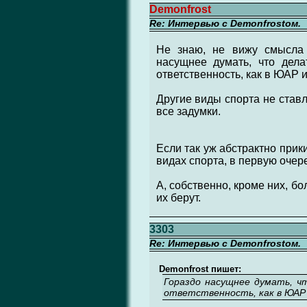
Demonfrost
Re: Интервью с Demonfrostом.
Не знаю, не вижу смысла 
насущнее думать, что дела
ответственность, как в ЮАР 
Другие виды спорта не ставл
все задумки.
Если так уж абстрактно прик
видах спорта, в первую очер
А, собственно, кроме них, б
их берут.
3303
Re: Интервью с Demonfrostом.
Demonfrost пишет:
Гораздо насущнее думать, ч
ответственность, как в ЮАР 