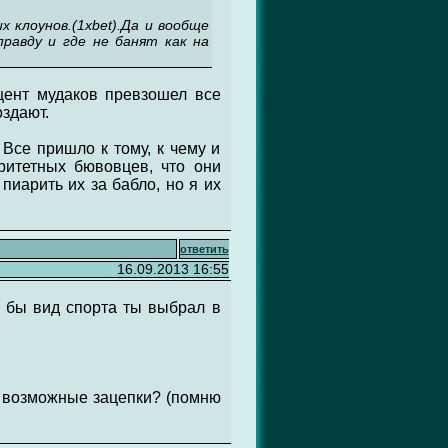
 клоунов.(1хbet).Да и вообще
равду и где не банят как на
оцент мудаков превзошел все
оздают.
 Все пришло к тому, к чему и
ритетных бювовцев, что они
пиарить их за бабло, но я их
ответить
16.09.2013 16:55
й бы вид спорта ты выбрал в
 и возможные зацепки? (помню