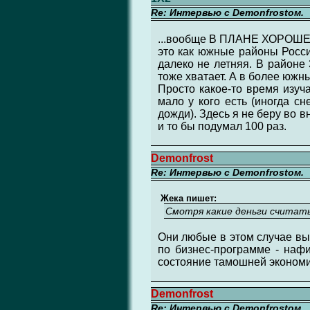
Re: Интервью с Demonfrostом.
...вообще В ПЛАНЕ ХОРОШЕГО
это как южные районы России
далеко не летняя. В районе 
тоже хватает. А в более южн
Просто какое-то время изуч
мало у кого есть (иногда с
дожди). Здесь я не беру во в
и то бы подумал 100 раз.
Demonfrost
Re: Интервью с Demonfrostом.
Жека пишет:
Смотря какие деньги считать
Они любые в этом случае выс
по бизнес-программе - нафи
состояние тамошней экономик
Demonfrost
Re: Интервью с Demonfrostом.