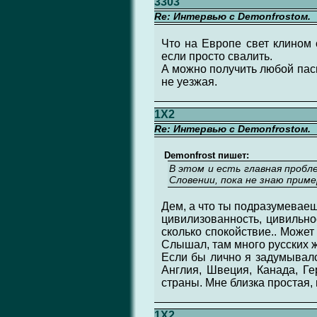
3303
Re: Интервью с Demonfrostом.
Что на Европе свет клином
если просто свалить.
А можно получить любой пасп
не уезжая.
1X2
Re: Интервью с Demonfrostом.
Demonfrost пишет:
В этом и есть главная пробл
Словении, пока не знаю приме
Дем, а что ты подразумеваеш
цивилизованность, цивильно
сколько спокойствие.. Может
Слышал, там много русских ж
Если бы лично я задумывалс
Англия, Швеция, Канада, Ге
страны. Мне близка простая,
1X2