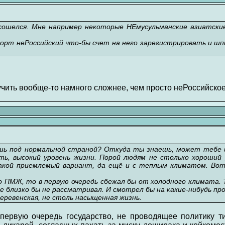
сошелся. Мне например некоторые НЕмусульманские азиатски
орт неРоссийский что-бы счет на него зарегистрировать и шпи
учить вообще-то намного сложнее, чем просто неРоссийско
шь под нормальной страной? Откуда ты знаешь, может тебе и
ть, высокий уровень жизни. Порой людям не столько хороший 
акой приемлемый вариант, да ещё и с теплым климатом. Вот
 о ПМЖ, то в первую очередь сбежал бы от холодного климата. 
е близко бы не рассматривал. И смотрел бы на какие-нибудь п
еревенская, не столь насыщенная жизнь.
 первую очередь государство, не проводящее политику т