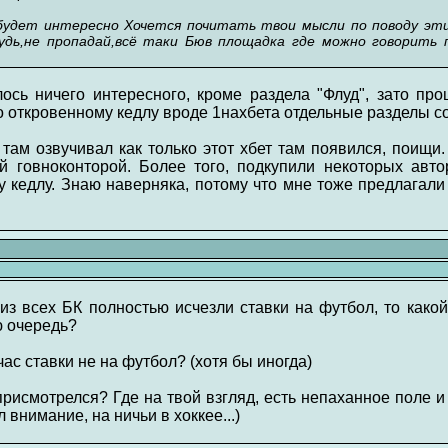
будет интересно Хочется почитать твои мысли по поводу этих
удь,не пропадай,всё таки Бюв площадка где можно говорить п
лось ничего интересного, кроме раздела "Флуд", зато пр
бло откровенному кедлу вроде 1нахбета отдельные разделы с
 там озвучивал как только этот хбет там появился, поищи.
й говноконторой. Более того, подкупили некоторых авто
 кедлу. Знаю наверняка, потому что мне тоже предлагали 
 из всех БК полностью исчезли ставки на футбол, то како
ю очередь?
ас ставки не на футбол? (хотя бы иногда)
присмотрелся? Где на твой взгляд, есть непаханное поле
 внимание, на ничьи в хоккее...)