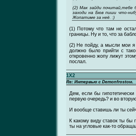
(2) Мак зайди почитай,тебе 
заходи на Бюв пиши что-ниб
Жопатиме за неё. :)
(1) Потому что там не оста
границы. Ну и то, что за ба
(2) Не пойду, а мысли мои я
должно было прийти с тако
откровенно жопу лижут этому
послал.
1X2
Re: Интервью с Demonfrostом.
Дем, если бы гипотетически
первую очередь? и во втору
И вообще ставишь ли ты сейч
К какому виду ставок ты бы 
ты на угловые как-то обращал