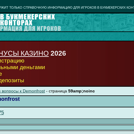
РЖИТ ТОЛЬКО СПРАВОЧНУЮ ИНФОРМАЦИЮ ДЛЯ ИГРОКОВ В БУКМЕКЕРСКИХ КОН
НУСЫ КАЗИНО
2026
гистрацию
льными деньгами
е
 депозиты
 вопросы к Demonfrost
- страница
59amp;noinc
onfrost
75