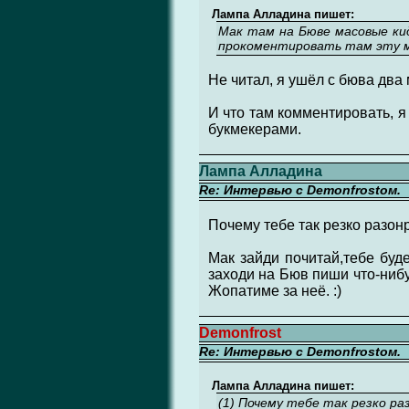
Лампа Алладина пишет:
Мак там на Бюве масовые кид
прокоментировать там эту м
Не читал, я ушёл с бюва два 
И что там комментировать, я 
букмекерами.
Лампа Алладина
Re: Интервью с Demonfrostом.
Почему тебе так резко разо
Мак зайди почитай,тебе буде
заходи на Бюв пиши что-нибу
Жопатиме за неё. :)
Demonfrost
Re: Интервью с Demonfrostом.
Лампа Алладина пишет:
(1) Почему тебе так резко ра