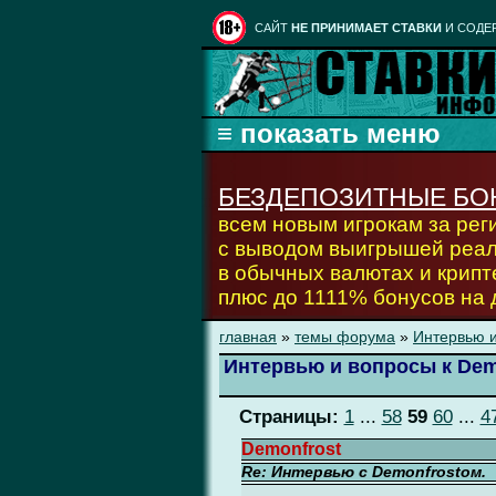
CАЙТ
НЕ ПРИНИМАЕТ СТАВКИ
И СОДЕ
БЕЗДЕПОЗИТНЫЕ БО
всем новым игрокам за ре
с выводом выигрышей реа
в обычных валютах и крипт
плюс до 1111% бонусов на
главная
»
темы форума
»
Интервью и
Интервью и вопросы к Dem
Страницы:
1
...
58
59
60
...
4
Demonfrost
Re: Интервью с Demonfrostом.