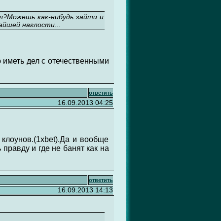
ал?Можешь как-нибудь зайти и
йшей наглости...
ую иметь дел с отечественными
ответить
16.09.2013 04:25
 клоунов.(1хbet).Да и вообще
правду и где не банят как на
ответить
16.09.2013 14:13