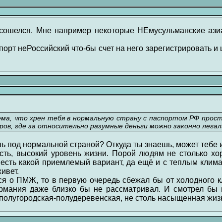
 сошелся. Мне например некоторые НЕмусульманские азиа
орт неРоссийский что-бы счет на него зарегистрировать и 
ема, что хрен тебя в нормальную страну с паспортом РФ про
ров, где за относительно разумные деньги можно законно легал
ь под нормальной страной? Откуда ты знаешь, может тебе 
сть, высокий уровень жизни. Порой людям не столько х
 есть какой приемлемый вариант, да ещё и с теплым клим
ивет.
я о ПМЖ, то в первую очередь сбежал бы от холодного кл
рмания даже близко бы не рассматривал. И смотрел бы 
 полугородская-полудеревенская, не столь насыщенная жиз