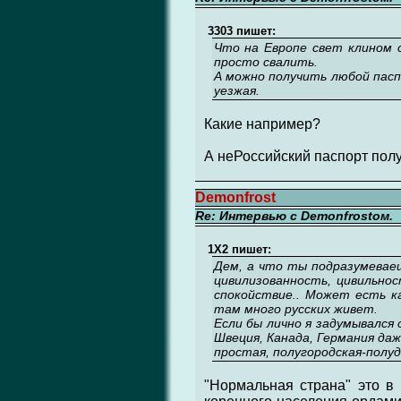
3303 пишет:
Что на Европе свет клином 
просто свалить.
А можно получить любой пасп
уезжая.
Какие например?
А неРоссийский паспорт пол
Demonfrost
Re: Интервью с Demonfrostом.
1X2 пишет:
Дем, а что ты подразумевае
цивилизованность, цивильнос
спокойствие.. Может есть к
там много русских живет.
Если бы лично я задумывался
Швеция, Канада, Германия даж
простая, полугородская-полуд
"Нормальная страна" это в