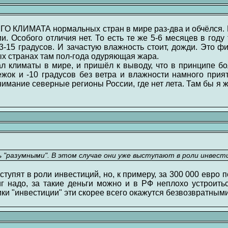
 КЛИМАТА нормальных стран в мире раз-два и обчёлся. П
. Особого отличия нет. То есть те же 5-6 месяцев в году
3-15 градусов. И зачастую влажность стоит, дожди. Это ф
ых странах там пол-года одуряющая жара.
ал климаты в мире, и пришёл к выводу, что в принципе бо
нежок и -10 градусов без ветра и влажности намного прия
нимание северные регионы России, где нет лета. Там бы я 
 "разумными". В этом случае они уже выступают в роли инвест
тупят в роли инвестиций, но, к примеру, за 300 000 евро
г надо, за такие деньги можно и в РФ неплохо устроитьс
и "инвестиции" эти скорее всего окажутся безвозвратными