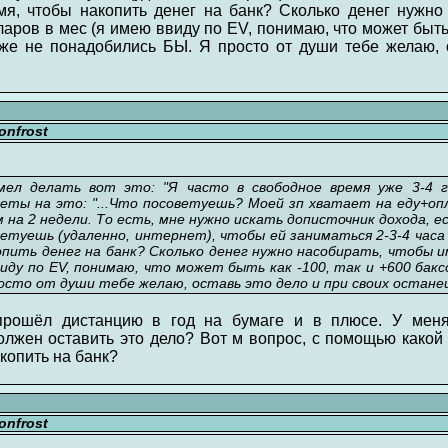
я, чтобы накопить денег на банк? Сколько денег нужно
аров в мес (я имею ввиду по EV, понимаю, что может быть 
уже не понадобились БЫ. Я просто от души тебе желаю, 
nfrost
ел делать вот это: "Я часто в свободное время уже 3-4 г
тветы на это: "...Что посоветуешь? Моей зп хватает на еду+о
 на 2 недели. То есть, мне нужно искать дописточник дохода, ес
етуешь (удаленно, интернет), чтобы ей заниматься 2-3-4 часа 
пить денег на банк? Сколько денег нужно насобирать, чтобы и
виду по EV, понимаю, что может быть как -100, так и +600 баксо
росто от души тебе желаю, оставь это дело и при своих остане
прошёл дистанцию в год на бумаге и в плюсе. У меня
олжен оставить это дело? Вот м вопрос, с помощью какой
копить на банк?
nfrost