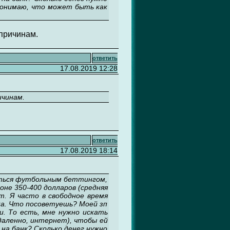
 понимаю, что может быть как
 причинам.
ответить
17.08.2019 12:28
ичинам.
ответить
17.08.2019 18:14
аться футбольным беттингом,
йоне 350-400 долларов (средняя
т. Я часто в свободное время
нка. Что посоветуешь? Моей зп
и. То есть, мне нужно искать
удаленно, интернет), чтобы ей
 на банк? Сколько денег нужно