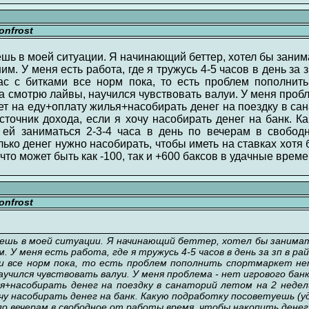
nfrost
ешь в моей ситуации. Я начинающий беттер, хотел бы зани
им. У меня есть работа, где я тружусь 4-5 часов в день за
ас с битками все норм пока, то есть проблем пополнить
а смотрю лайвы, научился чувствовать валуи. У меня пробле
т на еду+оплату жилья+насобирать денег на поездку в сан
сточник дохода, если я хочу насобирать денег на банк. 
ы ей заниматься 2-3-4 часа в день по вечерам в свобо
лько денег нужно насобирать, чтобы иметь на ставках хотя 
то может быть как -100, так и +600 баксов в удачные време
nfrost
уешь в моей ситуации. Я начинающий беттер, хотел бы заним
м. У меня есть работа, где я тружусь 4-5 часов в день за зп в ра
ми все норм пока, то есть проблем пополнить спортмаркет не
аучился чувствовать валуи. У меня проблема - нет игрового ба
+насобирать денег на поездку в санаторий летом на 2 недел
очу насобирать денег на банк. Какую подработку посоветуешь (
 по вечерам в свободное от работы время, чтобы накопить денег