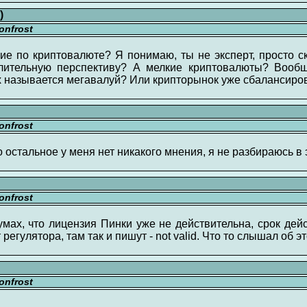
)
nfrost
ние по криптовалюте? Я понимаю, ты не эксперт, просто с
лительную перспективу? А мелкие криптовалюты? Вообщ
ах называется мегавалуй? Или крипторынок уже сбалансиро
nfrost
о остальное у меня нет никакого мнения, я не разбираюсь в 
nfrost
мах, что лицензия Пинки уже не действительна, срок дей
регулятора, там так и пишут - not valid. Что то слышал об э
nfrost