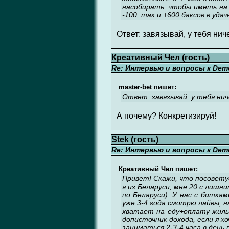
насобирать, чтобы иметь на 
-100, так и +600 баксов в уда
Ответ: завязывай, у тебя нич
Креативный Чел (гость)
Re: Интервью и вопросы к Demo
master-bet пишет:
Ответ: завязывай, у тебя нич
А почему? Конкретизируй!
Stek (гость)
Re: Интервью и вопросы к Demo
Креативный Чел пишет:
Привет! Скажи, что посовет
я из Беларуси, мне 20 с лишни
по Беларуси). У нас с битка
уже 3-4 года смотрю лайвы, н
хватает на еду+оплату жилья
дописточник дохода, если я х
заниматься 2-3-4 часа в день