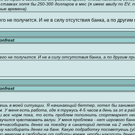
ставках хотя бы 250-300 долларов в мес (я имею ввиду по EV,
чные времена).
его не получится. И не в силу отсутствия банка, а по другим
nfrost
его не получится. И не в силу отсутствия банка, а по другим пр
nfrost
уешь в моей ситуации. Я начинающий беттер, хотел бы заним
м. У меня есть работа, где я тружусь 4-5 часов в день за зп в ра
ми все норм пока, то есть проблем пополнить спортмаркет не
аучился чувствовать валуи. У меня проблема - нет игрового ба
+насобирать денег на поездку в санаторий летом на 2 недел
очу насобирать денег на банк. Какую подработку посоветуешь (
 по вечерам в свободное от работы время, чтобы накопить денег