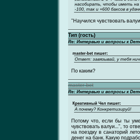
насобирать, чтобы иметь на 
-100, так и +600 баксов в уда
"Научился чувствовать валуи
Тип (гость)
Re: Интервью и вопросы к Demo
master-bet пишет:
Ответ: завязывай, у тебя нич
По каким?
master-bet
Re: Интервью и вопросы к Demo
Креативный Чел пишет:
А почему? Конкретизируй!
Потому что, если бы ты уме
чувствовать валуи...", то от
на поездку в санаторий лето
денег на банк. Какую подрабо