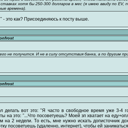
ставках хотя бы 250-300 долларов в мес (я имею ввиду по EV,
чные времена).
" - это как? Присоединяюсь к посту выше.
nfrost
его не получится. И не в силу отсутствия банка, а по другим пр
nfrost
л делать вот это: "Я часто в свободное время уже 3-4 
веты на это: "...Что посоветуешь? Моей зп хватает на еду+
м на 2 недели. То есть, мне нужно искать дописточник до
тку посоветуешь (удаленно, интернет), чтобы ей заниматься