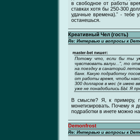
в свободное от работы врем
ставках хотя бы 250-300 долл
удачные времена)." - тебе 
останешься.
Креативный Чел (гость)
Re: Интервью и вопросы к Demo
master-bet пишет:
Потому что, если бы ты ум
чувствовать валуи...", то о
на поездку в санаторий летом
банк. Какую подработку посов
от работы время, чтобы нако
300 долларов в мес (я имею в
уже не понадобились БЫ. Я п
В смысле? Я, к примеру, 
монетизировать. Почему я д
подработки в инете можно на
Demonfrost
Re: Интервью и вопросы к Demo