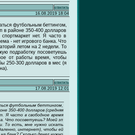
ответить
16.08.2019 18:04
маться футбольным беттингом,
 зп в районе 350-400 долларов
 спортмаркет нет. Я часто в
ма - нет игрового банка. Что
аторий летом на 2 недели. То
Какую подработку посоветуешь
дное от работы время, чтобы
бы 250-300 долларов в мес (я
на).
ответить
17.08.2019 12:01
аться футбольным беттингом,
йоне 350-400 долларов (средняя
т. Я часто в свободное время
нка. Что посоветуешь? Моей зп
и. То есть, мне нужно искать
удаленно, интернет), чтобы ей
 на банк? Сколько денег нужно