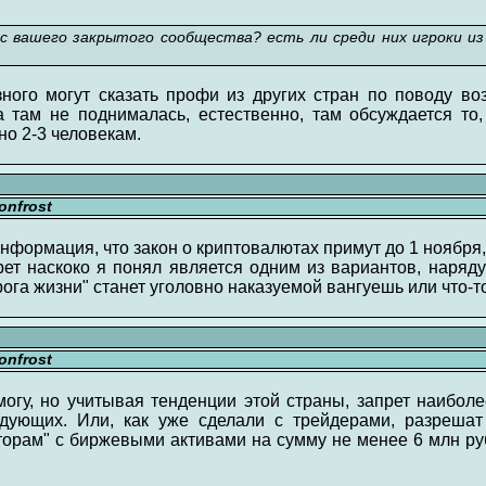
с вашего закрытого сообщества? есть ли среди них игроки из
зного могут сказать профи из других стран по поводу в
 там не поднималась, естественно, там обсуждается то
но 2-3 человекам.
nfrost
информация, что закон о криптовалютах примут до 1 ноября, 
рет наскоко я понял является одним из вариантов, наряду
рога жизни" станет уголовно наказуемой вангуешь или что-
nfrost
могу, но учитывая тенденции этой страны, запрет наиболе
едующих. Или, как уже сделали с трейдерами, разрешат
рам" с биржевыми активами на сумму не менее 6 млн ру