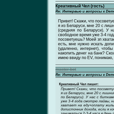
Креативный Чел (гость)
Re: Интервью и вопросы к Demo
Привет! Скажи, что посовету
я из Беларуси, мне 20 с лишн
(средняя по Беларуси). У н
свободное время уже 3-4 год
посоветуешь? Моей зп хватае
есть, мне нужно искать допи
(удаленно, интернет), чтоб
накопить денег на банк? Ско
имею ввиду по EV, понимаю, ч
master-bet
Re: Интервью и вопросы к Demo
Креативный Чел пишет:
Привет! Скажи, что посовет
я из Беларуси, мне 20 с лишни
по Беларуси). У нас с битка
уже 3-4 года смотрю лайвы, н
хватает на еду+оплату жилья
дописточник дохода, если я х
заниматься 2-3-4 часа в день