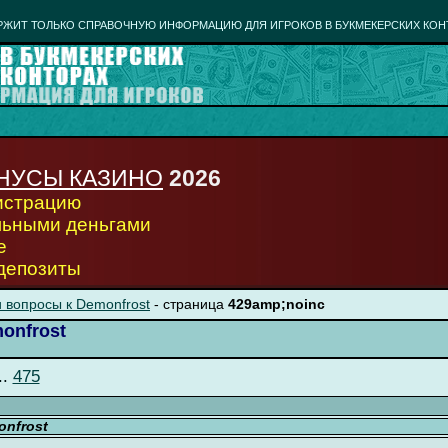
РЖИТ ТОЛЬКО СПРАВОЧНУЮ ИНФОРМАЦИЮ ДЛЯ ИГРОКОВ В БУКМЕКЕРСКИХ КОН
НУСЫ КАЗИНО
2026
гистрацию
льными деньгами
е
 депозиты
 вопросы к Demonfrost
- страница
429amp;noinc
onfrost
..
475
nfrost