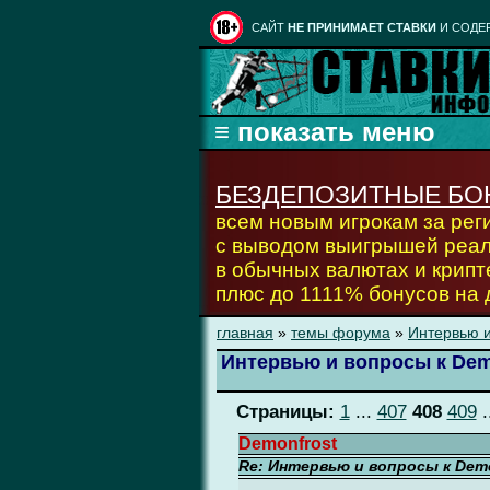
CАЙТ
НЕ ПРИНИМАЕТ СТАВКИ
И СОДЕ
БЕЗДЕПОЗИТНЫЕ БО
всем новым игрокам за ре
с выводом выигрышей реа
в обычных валютах и крипт
плюс до 1111% бонусов на
главная
»
темы форума
»
Интервью и
Интервью и вопросы к Dem
Страницы:
1
...
407
408
409
.
Demonfrost
Re: Интервью и вопросы к Demo