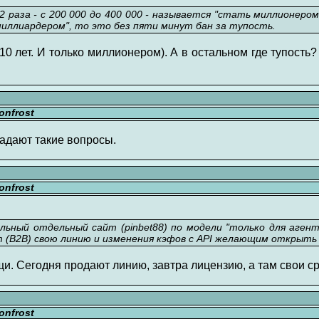
 2 раза - с 200 000 до 400 000 - называется "стать миллионером
 "миллиардером", то это без пяти минут бан за тупость.
 10 лет. И только миллионером). А в остальном где тупость? 
nfrost
 задают такие вопросы.
nfrost
льный отдельный сайт (pinbet88) по модели "только для агенто
т (B2B) свою линию и изменения кэфов с API желающим открыть
и. Сегодня продают линию, завтра лицензию, а там свои ср
nfrost