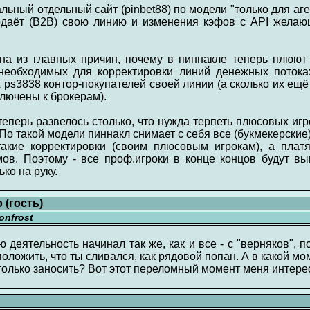
ьный отдельный сайт (pinbet88) по модели "только для аге
одаёт (B2B) свою линию и изменения кэфов с API жела
одна из главных причин, почему в пиннакле теперь плюют 
еобходимых для корректировки линий денежных потока
 ps3838 контор-покупателей своей линии (а сколько их ещё 
ключены к брокерам).
 теперь развелось столько, что нужда терпеть плюсовых иг
 По такой модели пиннакл снимает с себя все (букмекерские
такие корректировки (своим плюсовым игрокам), а платя
ов. Поэтому - все проф.игроки в конце концов будут в
ко на руку.
(гость)
nfrost
 деятельность начинал так же, как и все - с "верняков", по
ложить, что ты сливался, как рядовой попан. А в какой мо
только заносить? Вот этот переломный момент меня интерес