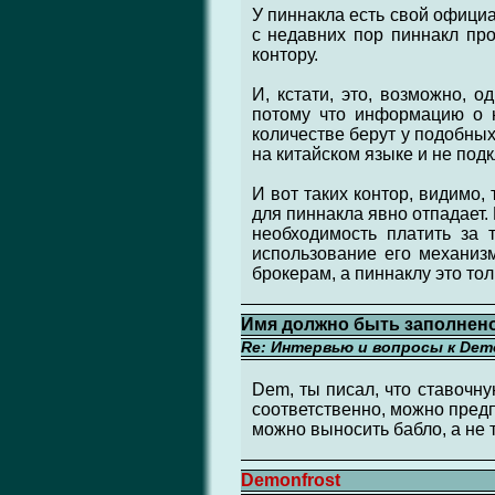
У пиннакла есть свой официал
с недавних пор пиннакл пр
контору.
И, кстати, это, возможно, 
потому что информацию о н
количестве берут у подобных
на китайском языке и не под
И вот таких контор, видимо,
для пиннакла явно отпадает.
необходимость платить за 
использование его механизм
брокерам, а пиннаклу это толь
Имя должно быть заполнено 
Re: Интервью и вопросы к Demo
Dem, ты писал, что ставочную
соответственно, можно предпо
можно выносить бабло, а не 
Demonfrost