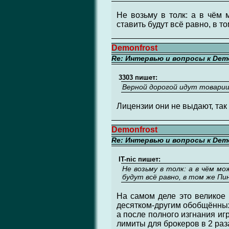
Не возьму в толк: а в чём 
ставить будут всё равно, в 
Demonfrost
Re: Интервью и вопросы к Demo
3303 пишет:
Верной дорогой идут товарищи
Лицензии они не выдают, так 
Demonfrost
Re: Интервью и вопросы к Demo
IT-nic пишет:
Не возьму в толк: а в чём м
будут всё равно, в том же Пи
На самом деле это великое 
десятком-другим обобщённых 
а после полного изгнания и
лимиты для брокеров в 2 раз