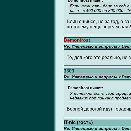
Demonfrost пишет:
Если увеличить банк за год в
раза - с 400 000 до 800 000 -
Блин ошибся, не за год, а за
по твоему вещь нереальная?
Demonfrost
Re: Интервью и вопросы к Demo
Те, для кого это реально, не
3303
Re: Интервью и вопросы к Demo
Demonfrost пишет:
У пиннакла есть свой официа
недавних пор пиннакл продаё
Верной дорогой идут товарищ
IT-nic (гость)
Re: Интервью и вопросы к Demo