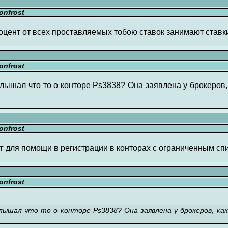
nfrost
процент от всех проставляемых тобою ставок занимают ставк
nfrost
лышал что то о конторе Ps3838? Она заявлена у брокеров, 
nfrost
уг для помощи в регистрации в конторах с ограниченным с
nfrost
лышал что то о конторе Ps3838? Она заявлена у брокеров, как