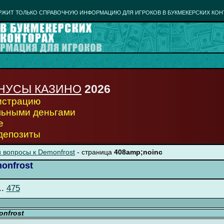
РЖИТ ТОЛЬКО СПРАВОЧНУЮ ИНФОРМАЦИЮ ДЛЯ ИГРОКОВ В БУКМЕКЕРСКИХ КОН
НУСЫ КАЗИНО
2026
гистрацию
льными деньгами
е
 депозиты
 вопросы к Demonfrost
- страница
408amp;noinc
onfrost
..
475
nfrost