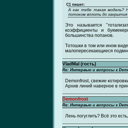
C1 пишет:
А как тебе такая модель? 
потоком вплоть до закрытия 
Это называется "тотализа
коэффициенты и букмекерс
большинства попанов.
Тотошки в том или ином виде 
малопересекающиеся подмно
VladMal (гость)
Re: Интервью и вопросы к Demo
Demonfrost, свежие котировк
Архив линий наверное в при
Demonfrost
Re: Интервью и вопросы к Demo
Лень погуглить? Всё это есть