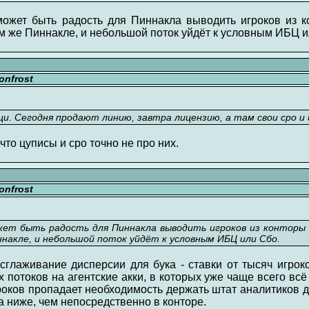
может быть радость для Пиннакла выводить игроков из 
том же Пиннакле, и небольшой поток уйдёт к условным ИБЦ и
nfrost
. Сегодня продают линию, завтра лицензию, а там свои сро и ц
что цуписы и сро точно не про них.
nfrost
ожет быть радость для Пиннакла выводить игроков из конторы
ннакле, и небольшой поток уйдёт к условным ИБЦ или Сбо.
сглаживание дисперсии для бука - ставки от тысяч игрок
потоков на агентские акки, в которых уже чаще всего вс
гроков пропадает необходимость держать штат аналитиков 
а ниже, чем непосредственно в конторе.