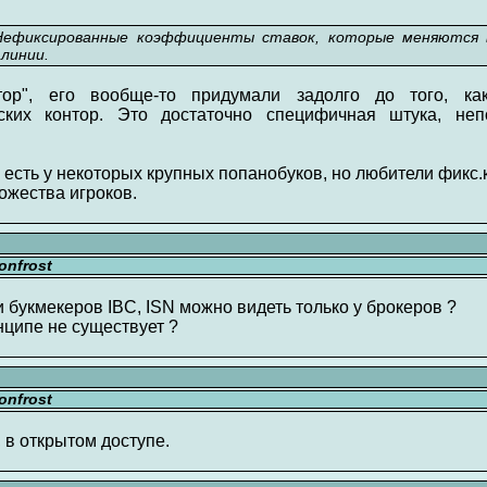
Нефиксированные коэффициенты ставок, которые меняются
линии.
тор", его вообще-то придумали задолго до того, к
ких контор. Это достаточно специфичная штука, не
есть у некоторых крупных попанобуков, но любители фикс.к
жества игроков.
nfrost
и букмекеров IBC, ISN можно видеть только у брокеров ?
нципе не существует ?
nfrost
, в открытом доступе.