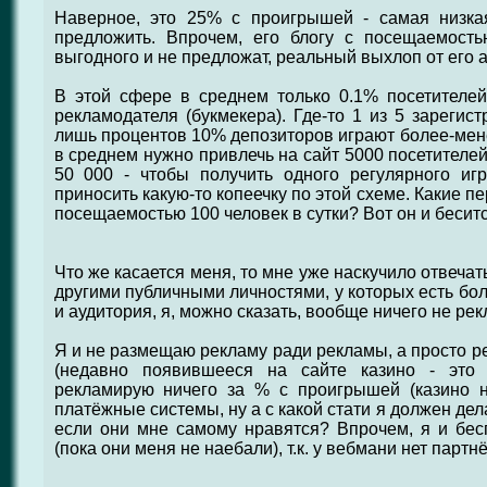
Наверное, это 25% с проигрышей - самая низкая
предложить. Впрочем, его блогу с посещаемост
выгодного и не предложат, реальный выхлоп от его а
В этой сфере в среднем только 0.1% посетителей
рекламодателя (букмекера). Где-то 1 из 5 зарегис
лишь процентов 10% депозиторов играют более-менее
в среднем нужно привлечь на сайт 5000 посетителей
50 000 - чтобы получить одного регулярного игр
приносить какую-то копеечку по этой схеме. Какие пе
посещаемостью 100 человек в сутки? Вот он и беситс
Что же касается меня, то мне уже наскучило отвечат
другими публичными личностями, у которых есть б
и аудитория, я, можно сказать, вообще ничего не ре
Я и не размещаю рекламу ради рекламы, а просто р
(недавно появившееся на сайте казино - это 
рекламирую ничего за % с проигрышей (казино н
платёжные системы, ну а с какой стати я должен де
если они мне самому нравятся? Впрочем, я и бес
(пока они меня не наебали), т.к. у вебмани нет парт