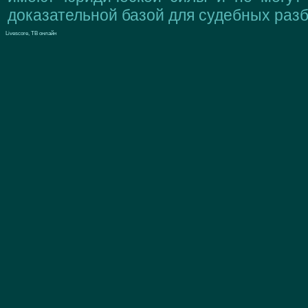
доказательной базой для судебных разб
Livescore, ТВ онлайн