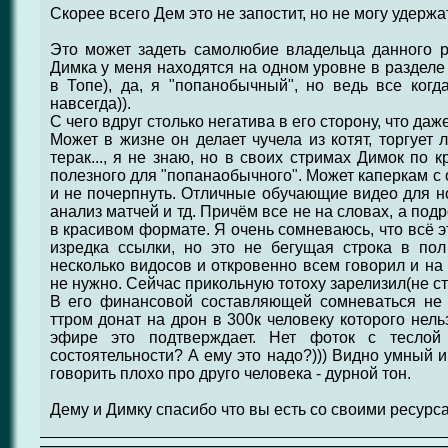
Скорее всего Дем это не запостит, но не могу удержат
Это может задеть самолюбие владельца данного р
Димка у меня находятся на одном уровне в разделе 
в Топе), да, я "попанобычный", но ведь все когд
навсегда)).
С чего вдруг столько негатива в его сторону, что даж
Может в жизне он делает чучела из котят, торгует 
терак..., я не знаю, но в своих стримах Димок по 
полезного для "попанаобычного". Может каперкам с 
и не почерпнуть. Отличные обучающие видео для но
анализ матчей и тд. Причём все не на словах, а по
в красивом формате. Я очень сомневаюсь, что всё э
изредка ссылки, но это не бегущая строка в пол
несколько видосов и откровенно всем говорил и на 
не нужно. Сейчас прикольную тотоху зарелизил(не ст
В его финансовой составляющей сомневаться не п
ттром донат на дрон в 300к человеку которого нел
эфире это подтверждает. Нет фоток с теслой
состоятельности? А ему это надо?))) Видно умный 
говорить плохо про друго человека - дурной тон.
Дему и Димку спасибо что вы есть со своими ресурса