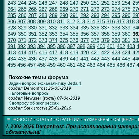
243
244
245
246
247
248
249
250
251
252
253
254
25
264
265
266
267
268
269
270
271
272
273
274
275
27
285
286
287
288
289
290
291
292
293
294
295
296
29
306
307
308
309
310
311
312
313
314
315
316
317
318
3
328
329
330
331
332
333
334
335
336
337
338
339
34
349
350
351
352
353
354
355
356
357
358
359
360
36
370
371
372
373
374
375
376
377
378
379
380
381
38
391
392
393
394
395
396
397
398
399
400
401
402
403
413
414
415
416
417
418
419
420
421
422
423
424
42
434
435
436
437
438
439
440
441
442
443
444
445
44
455
456
457
458
459
460
461
462
463
464
465
466
467
Похожие темы форума
Задай вопрос экс-аналитику Betfair!
создал
Demonfrost
26-05-2019
Налоговые вопросы
создал
Newuser (гость)
07-04-2019
К вопросу об экспрессах
создал
Stek (гость)
25-01-2019
≡
НОВОСТИ
▪
СТАТЬИ
▪
СТРАТЕГИИ
▪
БУКМЕКЕРЫ
▪
ОБЩЕНИЕ
▪
© 2002-2026 Demonfrost.
При использовании матери
обязательна!