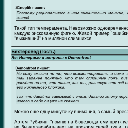
S1noptik пишет:
Поэтому рационального в нем значительно меньше, 
взгляд
Такой тип темперамента. Невозможно одновременно
каждую рискованную фигню. Живой пример "ошибки 
"выживший" на миллион слившихся.
Бехтеровед (гость)
Re: Интервью и вопросы к Demonfrost
Demonfrost пишет:
Не вижу смысла не то, что комментировать, а даже 
так заранее понятно, что там сплошные ложь, пизд
расчёте на то, что такие, как ты, разнесут это всё
его никчёмного бложика.
Так что давай-ка завязывай с этим, диагноз этому пер
нового о себе он уже не скажет.
Можно еще одну минуточку внимания, в самый-прес
Артем Рубихин: "помню на бюве,когда ему приткнул
не бывал,зарабатывает на прокорм своей туши...та