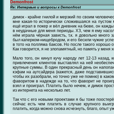
Demonfrost
Re: Интервью и вопросы к Demonfrost
димок - крайне гнилой и мерзкий по своим человечес
мне какая-то исторически сложившаяся на пустом м
ещё играл в покер и вёл дневник на бюве, он кажды
в неудачные для меня периоды. ХЗ, чем я ему насол
нём играла чёрная зависть, т.к. я довольно много 
был каперком-нищебродом, и его бесили чужие успех
в тото на полляма баксов. Но после такого хорошо от
Как говорится, я не злопамятный, но память у меня 
Мало того, он кинул кучу народу лет 12-13 назад, 
привлечения клиентов выставлял на ней необеспе
крупные суммы. В один прекрасный день он напопан
кэфам на аутсайдера (кажется, даже подставившис
чтобы их разобрали, но точно уже не помню) в како
фаворитом в надежде на то, что фаворит не проигр
взял и проиграл. Платить было нечем, и димок прос
из интернета на несколько лет.
Так что с его новыми проектами я бы тоже поостерё
сейчас есть чем платить в случае крупного выиг
платить, когда можно снова исчезнуть, благо, опыт у