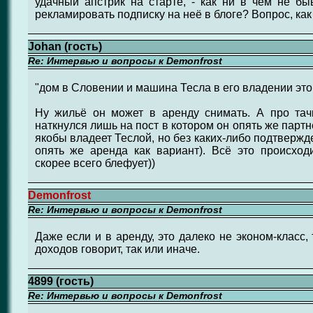
удачный апстрик на старте, - как ни в чём не б
рекламировать подписку на неё в блоге? Вопрос, как
Johan (гость)
Re: Интервью и вопросы к Demonfrost
"дом в Словении и машина Тесла в его владении эт
Ну жильё он может в аренду снимать. А про тачк
наткнулся лишь на пост в котором он опять же партнё
якобы владеет Теслой, но без каких-либо подтвержд
опять же аренда как вариант). Всё это происход
скорее всего блефует))
Demonfrost
Re: Интервью и вопросы к Demonfrost
Даже если и в аренду, это далеко не эконом-класс,
доходов говорит, так или иначе.
4899 (гость)
Re: Интервью и вопросы к Demonfrost