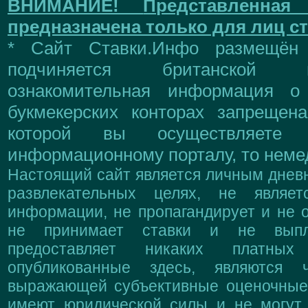
ВНИМАНИЕ!
Представленна
предназначена только для лиц ст
* Сайт Ставки.Инфо размещён
подчиняется британской 
ознакомительная информация о
букмекерских конторах запрещен
которой вы осуществляете
информационному порталу, то немед
Настоящий сайт является личным дневн
развлекательных целях, не являе
информации, не пропагандирует и не о
не принимает ставки и не выпл
предоставляет никаких платны
опубликованные здесь, являются 
выражающей субъективные оценочные 
имеют юридической силы и не могут