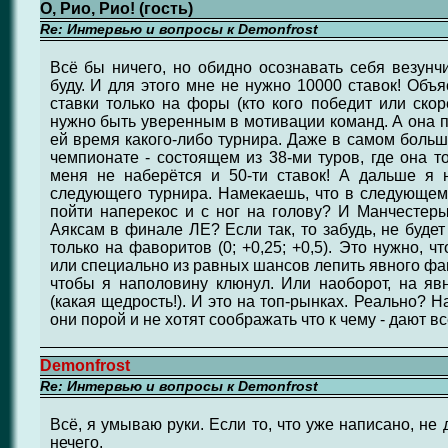
О, Рио, Рио! (гость)
Re: Интервью и вопросы к Demonfrost
Всё бы ничего, но обидно осознавать себя везунчи
буду. И для этого мне не нужно 10000 ставок! Объ
ставки только на форы (кто кого победит или скор
нужно быть уверенным в мотивации команд. А она п
ей время какого-либо турнира. Даже в самом большо
чемпионате - состоящем из 38-ми туров, где она то
меня не наберётся и 50-ти ставок! А дальше я 
следующего турнира. Намекаешь, что в следующем 
пойти наперекос и с ног на голову? И Манчестер
Аяксам в финале ЛЕ? Если так, то забудь, не будет
только на фаворитов (0; +0,25; +0,5). Это нужно, 
или специально из равных шансов лепить явного фав
чтобы я наполовину клюнул. Или наоборот, на яв
(какая щедрость!). И это на топ-рынках. Реально? Н
они порой и не хотят соображать что к чему - дают в
Demonfrost
Re: Интервью и вопросы к Demonfrost
Всё, я умываю руки. Если то, что уже написано, не
нечего.