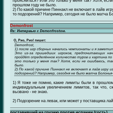
проясниться? Или это только у меня так? Хотя, есл
прошлом году не было.
2) По какой причине Пиннакл не включает в лайв игру
то подозрений? Например, сегодня не было матча Б
Demonfrost
Re: Интервью с Demonfrostом.
О, Рио, Рио! пишет:
Demonfrost,
1) после игр сборных начались чемпионаты и я заметил
Это из-за пришедших игроков, предпочитающих нач
пройдёт определённое количество туров и картина по
это только у меня так? Хотя, если не ошибаюсь, та
было.
2) По какой причине Пиннакл не включает в лайв игру 
подозрений? Например, сегодня не было матча Болонья
1) Я тоже не помню, какие лимиты были в прошлом 
индивидуальным увеличением лимитов, так что, с
вызвано - не знаю.
2) Подозрение на левак, или может у поставщика ла
поставивший на грузию против испании (гость)