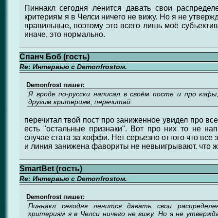
Пиннакл сегодня ленится давать свои распредел
критериям я в Челси ничего не вижу. Но я не утвер
правильные, поэтому это всего лишь моё субъектив
иначе, это нормально.
Спанч Боб (гость)
Re: Интервью с Demonfrostом.
Demonfrost пишет:
Я вроде по-русски написал в своём посте и про кэфы
другим критериям, перечитай.
перечитал твой пост про заниженное увидел про вс
есть "остальные признаки". Вот про них то не нап
случае стата за хоффи. Нет серьезно оттого что все 
и линия занижена фавориты не невыигрывают. что ж
SmartBet (гость)
Re: Интервью с Demonfrostом.
Demonfrost пишет:
Пиннакл сегодня ленится давать свои распредел
критериям я в Челси ничего не вижу. Но я не утверж