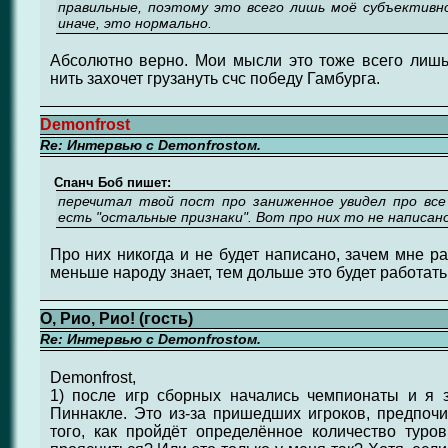
правильные, поэтому это всего лишь моё субъектив
иначе, это нормально.
Абсолютно верно. Мои мысли это тоже всего лишь
нить захочет грузануть счс победу Гамбурга.
Demonfrost
Re: Интервью с Demonfrostом.
Спанч Боб пишет:
перечитал твой пост про заниженное увидел про вс
есть "остальные признаки". Вот про них то не написано
Про них никогда и не будет написано, зачем мне р
меньше народу знает, тем дольше это будет работать
О, Рио, Рио! (гость)
Re: Интервью с Demonfrostом.
Demonfrost,
1) после игр сборных начались чемпионаты и я 
Пиннакле. Это из-за пришедших игроков, предпоч
того, как пройдёт определённое количество туро