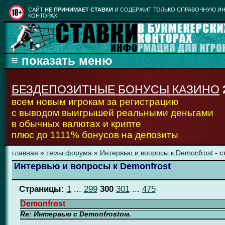
CАЙТ
НЕ ПРИНИМАЕТ СТАВКИ
И СОДЕРЖИТ ТОЛЬКО СПРАВОЧНУЮ ИН
КОНТОРАХ
БЕЗДЕПОЗИТНЫЕ БОНУСЫ КАЗИНО
всем новым игрокам за регистрацию
с выводом выигрышей реальными деньгами
в обычных валютах и крипте
плюс до 1111% бонусов на депозиты
главная
»
темы форума
»
Интервью и вопросы к Demonfrost
- с
Интервью и вопросы к Demonfrost
Страницы:
1
...
299
300
301
...
475
Demonfrost
Re: Интервью с Demonfrostом.