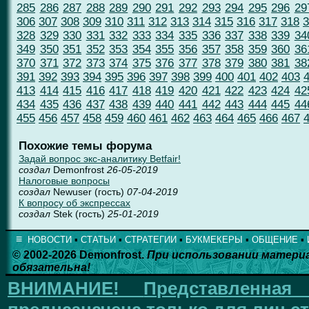
285
286
287
288
289
290
291
292
293
294
295
296
29
306
307
308
309
310
311
312
313
314
315
316
317
318
3
328
329
330
331
332
333
334
335
336
337
338
339
34
349
350
351
352
353
354
355
356
357
358
359
360
36
370
371
372
373
374
375
376
377
378
379
380
381
38
391
392
393
394
395
396
397
398
399
400
401
402
403
413
414
415
416
417
418
419
420
421
422
423
424
42
434
435
436
437
438
439
440
441
442
443
444
445
44
455
456
457
458
459
460
461
462
463
464
465
466
467
Похожие темы форума
Задай вопрос экс-аналитику Betfair!
создал
Demonfrost
26-05-2019
Налоговые вопросы
создал
Newuser (гость)
07-04-2019
К вопросу об экспрессах
создал
Stek (гость)
25-01-2019
≡
НОВОСТИ
▪
СТАТЬИ
▪
СТРАТЕГИИ
▪
БУКМЕКЕРЫ
▪
ОБЩЕНИЕ
▪
© 2002-2026 Demonfrost.
При использовании матери
обязательна!
ВНИМАНИЕ!
Представленна