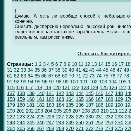
)
Думаю. А есть ли вообще способ с небольшого 
конечно.
Снизить дисперсию нереально, высокий рои ничего 
существенно на ставках не заработаешь. Если сто ш
реальным, там риски ниже.
Ответить без цитиров
Страницы:
1
2
3
4
5
6
7
8
9
10
11
12
13
14
15
16
17
18
31
32
33
34
35
36
37
38
39
40
41
42
43
44
45
46
47
48
61
62
63
64
65
66
67
68
69
70
71
72
73
74
75
76
77
78
91
92
93
94
95
96
97
98
99
100
101
102
103
104
105
1
115
116
117
118
119
120
121
122
123
124
125
126
127
1
137
138
139
140
141
142
143
144
145
146
147
148
14
158
159
160
161
162
163
164
165
166
167
168
169
17
179
180
181
182
183
184
185
186
187
188
189
190
19
200
201
202
203
204
205
206
207
208
209
210
211
212
2
222
223
224
225
226
227
228
229
230
231
232
233
23
243
244
245
246
247
248
249
250
251
252
253
254
25
264
265
266
267
268
269
270
271
272
273
274
275
27