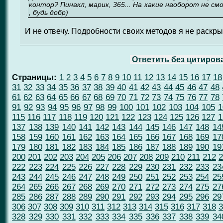
контор? Пинакл, марик, 365... На какие наоборот не 
, будь добр)
И не отвечу. Подробности своих методов я не раскр
Ответить без цитиров
Страницы:
1
2
3
4
5
6
7
8
9
10
11
12
13
14
15
16
17
18
31
32
33
34
35
36
37
38
39
40
41
42
43
44
45
46
47
48
61
62
63
64
65
66
67
68
69
70
71
72
73
74
75
76
77
78
91
92
93
94
95
96
97
98
99
100
101
102
103
104
105
1
115
116
117
118
119
120
121
122
123
124
125
126
127
1
137
138
139
140
141
142
143
144
145
146
147
148
14
158
159
160
161
162
163
164
165
166
167
168
169
17
179
180
181
182
183
184
185
186
187
188
189
190
19
200
201
202
203
204
205
206
207
208
209
210
211
212
2
222
223
224
225
226
227
228
229
230
231
232
233
23
243
244
245
246
247
248
249
250
251
252
253
254
25
264
265
266
267
268
269
270
271
272
273
274
275
27
285
286
287
288
289
290
291
292
293
294
295
296
29
306
307
308
309
310
311
312
313
314
315
316
317
318
3
328
329
330
331
332
333
334
335
336
337
338
339
34