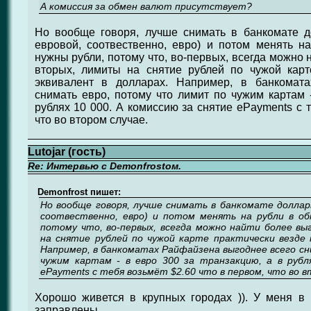
А комиссия за обмен валют присутствует?
Но вообще говоря, лучше снимать в банкомате д
евровой, соотвественно, евро) и потом менять н
нужны рубли, потому что, во-первых, всегда можно 
вторых, лимиты на снятие рублей по чужой карт
эквивалент в долларах. Например, в банкомат
снимать евро, потому что лимит по чужим картам -
рублях 10 000. А комиссию за снятие ePayments с т
что во втором случае.
Lutojar (гость)
Re: Интервью с Demonfrostом.
Demonfrost пишет:
Но вообще говоря, лучше снимать в банкомате доллары
соотвественно, евро) и потом менять на рубли в об
потому что, во-первых, всегда можно найти более вы
на снятие рублей по чужой карте практически везде 
Например, в банкоматах Райфайзена выгоднее всего с
чужим картам - в евро 300 за транзакцию, а в рубл
ePayments с тебя возьмёт $2.60 что в первом, что во в
Хорошо живется в крупных городах )). У меня в
заправлены.