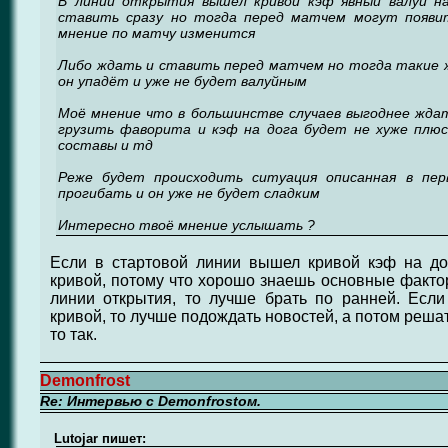
В линии открытия вышел кривой кэф явный валуй на
ставить сразу но тогда перед матчем могут появи
мнение по матчу изменится
Либо ждать и ставить перед матчем но тогда такие 
он упадёт и уже не будет валуйным
Моё мнение что в большинстве случаев выгоднее ждат
грузить фаворита и кэф на дога будет не хуже плюс
составы и тд
Реже будет происходить ситуация описанная в пер
прогибать и он уже не будет сладким
Интересно твоё мнение услышать ?
Если в стартовой линии вышел кривой кэф на до
кривой, потому что хорошо знаешь основные факт
линии открытия, то лучше брать по ранней. Есл
кривой, то лучше подождать новостей, а потом решать,
то так.
Demonfrost
Re: Интервью с Demonfrostом.
Lutojar пишет: