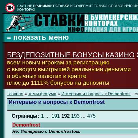
CАЙТ
НЕ ПРИНИМАЕТ СТАВКИ
И СОДЕРЖИТ ТОЛЬКО СПРАВОЧНУЮ ИН
КОНТОРАХ
БЕЗДЕПОЗИТНЫЕ БОНУСЫ КАЗИНО
всем новым игрокам за регистрацию
с выводом выигрышей реальными деньгами
в обычных валютах и крипте
плюс до 1111% бонусов на депозиты
главная
»
темы форума
»
Интервью и вопросы к Demonfrost
- с
Интервью и вопросы к Demonfrost
Страницы:
1
...
191
192
193
...
475
Demonfrost
Re: Интервью с Demonfrostом.