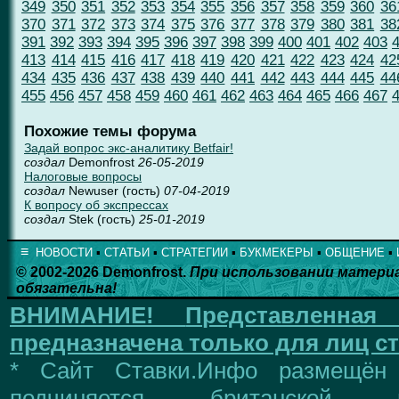
349
350
351
352
353
354
355
356
357
358
359
360
36
370
371
372
373
374
375
376
377
378
379
380
381
38
391
392
393
394
395
396
397
398
399
400
401
402
403
413
414
415
416
417
418
419
420
421
422
423
424
42
434
435
436
437
438
439
440
441
442
443
444
445
44
455
456
457
458
459
460
461
462
463
464
465
466
467
Похожие темы форума
Задай вопрос экс-аналитику Betfair!
создал
Demonfrost
26-05-2019
Налоговые вопросы
создал
Newuser (гость)
07-04-2019
К вопросу об экспрессах
создал
Stek (гость)
25-01-2019
≡
НОВОСТИ
▪
СТАТЬИ
▪
СТРАТЕГИИ
▪
БУКМЕКЕРЫ
▪
ОБЩЕНИЕ
▪
© 2002-2026 Demonfrost.
При использовании матери
обязательна!
ВНИМАНИЕ!
Представленна
предназначена только для лиц ст
* Сайт Ставки.Инфо размещён
подчиняется британской 