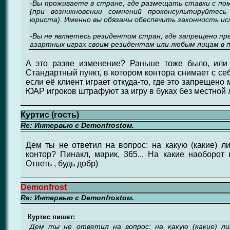
-Вы проживаете в стране, где размещать ставки с по
(при возникновении сомнений проконсультируйтес
юриста). Именно вы обязаны обеспечить законность ис
-Вы не являетесь резидентом стран, где запрещено п
азартных играх своим резидентам или любым лицам в 
А это разве изменение? Раньше тоже было, или ч
Стандартный пункт, в котором контора снимает с се
если её клиент играет откуда-то, где это запрещен
ЮАР игроков штрафуют за игру в буках без местной 
Куртис (гость)
Re: Интервью с Demonfrostом.
Дем ты не ответил на вопрос: на какую (какие) л
контор? Пинакл, марик, 365... На какие наоборо
Ответь , будь добр)
Demonfrost
Re: Интервью с Demonfrostом.
Куртис пишет:
Дем ты не ответил на вопрос: на какую (какие) л