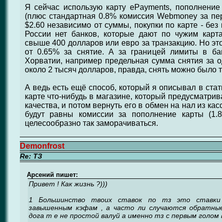
Я сейчас использую карту ePayments, пополнени
(плюс стандартная 0.8% комиссия Webmoney за пер
$2.60 независимо от суммы, покупки по карте - без
России нет банков, которые дают по чужим карт
свыше 400 долларов или евро за транзакцию. Но это
от 0.65% за снятие. А за границей лимиты в б
Хорватии, например предельная сумма снятия за о
около 2 тысяч долларов, правда, снять можно было 
А ведь есть ещё способ, который я описывал в стат
карте что-нибудь в магазине, который предусматри
качества, и потом вернуть его в обмен на нал из кас
будут равны комиссии за пополнение карты (1.
целесообразно так заморачиваться.
Demonfrost
Re: ТЗ
Арсений пишет:
Привет ! Как жизнь ?)))
1 Большинство твоих ставок по тз это ставки
завышенным кэфам , а часто ли случаются обратны
дога т е не простой валуй а именно тз с первым голом 