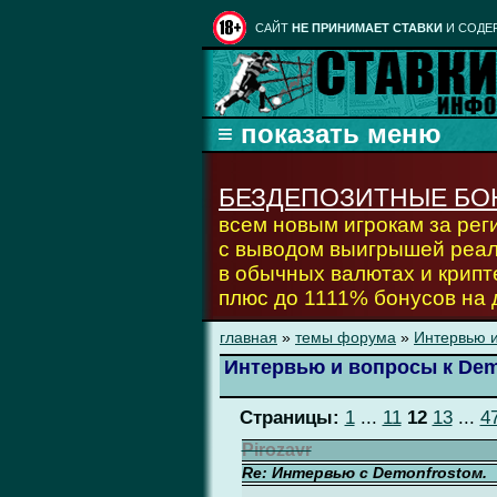
CАЙТ
НЕ ПРИНИМАЕТ СТАВКИ
И СОДЕ
БЕЗДЕПОЗИТНЫЕ БО
всем новым игрокам за ре
с выводом выигрышей реа
в обычных валютах и крипт
плюс до 1111% бонусов на
главная
»
темы форума
»
Интервью и
Интервью и вопросы к Dem
Страницы:
1
...
11
12
13
...
4
Pirozavr
Re: Интервью с Demonfrostом.