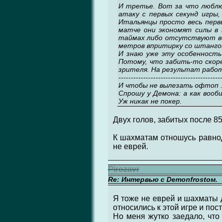
И третье. Вот за что люблю 
атаку с первых секунд игры
Итальянцы просто весь перв
матче они экономят силы в н
таймах либо отсутствуют вов
метров впритирку со штанго
И знаю уже эту особенность
Потому, что забить-то скоре
зрителя. На результат рабо
-----------------------------------------
И чтобы не вылезать офтоп .
Спрошу у Демона: а как воо
Уж никак не покер.
Двух голов, забитых после 8
К шахматам отношусь равнод
не еврей.
Pirozavr
Re: Интервью с Demonfrostом.
Я тоже не еврей и шахматы д
относились к этой игре и пос
Но меня жутко заедало, что