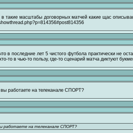
 в такие масштабы договорных матчей какие щас описываю
om/showthread.php?p=814356#post814356
что в последние лет 5 чистого футбола практически не ост
 кто-то в чью-то пользу, где-то сценарий матча диктуют букм
 а вы работаете на телеканале СПОРТ?
а вы работаете на телеканале СПОРТ?