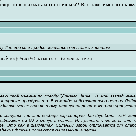
обще-то к шахматам относишься? Всё-таки именно шахм
беду Интера мне представляется очень даже хорошим...
ый кэф был 50 на интер....болел за киев
ваю своё мнение по поводу "Динамо" Киев. На мой взгляд ныне
 в тройке призёров то. В команде лействительно нет ни Лобан
удивляться не стоит тому, что вратарь там что-то пропустил
-й минуты, то это вообще характерно для футбола. 25% голо
забивают на 90-й минуте матча. И, принято считать, что 
е. Это как в шахматах. Сильный игрок отличается от слаб
 падения флажка остаются считанные минуты.