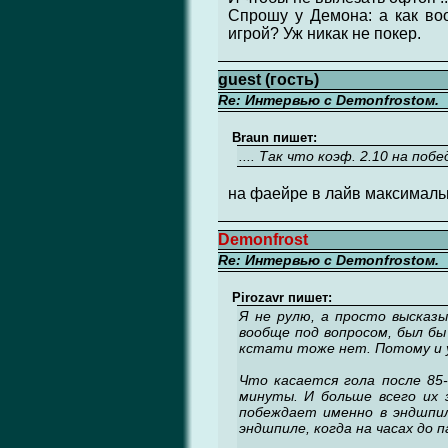
Спрошу у Демона: а как во
игрой? Уж никак не покер.
guest (гость)
Re: Интервью с Demonfrostом.
Braun пишет:
.... Так что коэф. 2.10 на по
на фаейре в лайв максимальн
Demonfrost
Re: Интервью с Demonfrostом.
Pirozavr пишет:
Я не рулю, а просто высказы
вообще под вопросом, был бы
кстати тоже нет. Потому и 
Что касается гола после 85
минуты. И больше всего их 
побеждает именно в эндшпил
эндшпиле, когда на часах до