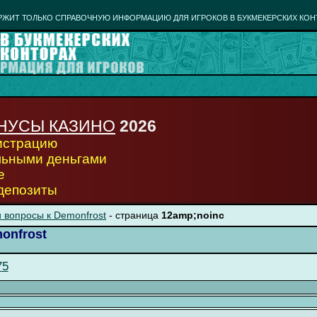
РЖИТ ТОЛЬКО СПРАВОЧНУЮ ИНФОРМАЦИЮ ДЛЯ ИГРОКОВ В БУКМЕКЕРСКИХ КОН
НУСЫ КАЗИНО
2026
гистрацию
льными деньгами
е
 депозиты
 вопросы к Demonfrost
- страница
12amp;noinc
onfrost
75