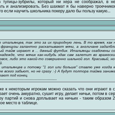
з тупицы-зубрилы, который ни хера не соображал, в н
ть и анализировать. Без шахмат я бы наверно троечнико
о если научить школьника покеру дало бы пользу какую...
итальянцев, так это за их природную лень. В то время, как 
, французы галантно раскатывают мячи, а англичане задалбли
ый тайм играют в ... дачный футбик. Итальянцы озабочены со
адежде, что мячик как-нибудь эдак сам залетит во вражески
се, либо это какой-то совершенно шальной гол. Красивый, но 
й.
 итальянцев и потому "1 гол или больше" ставлю уже когда 
е всего забьют, но не сразу :-) А будут полтора тайма зани
тают под конец.
---------------------------------------------
же к некоторым игрокам можно сказать что они играют в с
ает очень аккуратно, сушит игру, делает ничьи, потом в с
ру партий и снова доплывает на ничьих - таким образом 2
ое место в таблице.