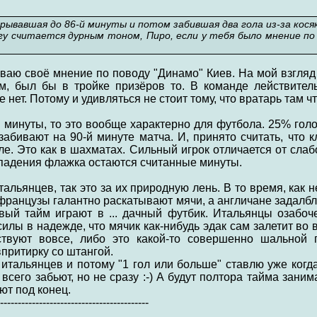
рывавшая до 86-й минуты и потом забившая два гола из-за косяк
гу считается дурным тоном, Пиро, если у тебя было мнение по
ываю своё мнение по поводу "Динамо" Киев. На мой взгляд
, был бы в тройке призёров то. В команде лействитель
 нет. Потому и удивляться не стоит тому, что вратарь там чт
й минуты, то это вообще характерно для футбола. 25% гол
забивают на 90-й минуте матча. И, принято считать, что 
е. Это как в шахматах. Сильный игрок отличается от слаб
 падения флажка остаются считанные минуты.
тальянцев, так это за их природную лень. В то время, как
 французы галантно раскатывают мячи, а англичане задалбл
вый тайм играют в ... дачный футбик. Итальянцы озабоч
илы в надежде, что мячик как-нибудь эдак сам залетит во в
твуют вовсе, либо это какой-то совершенно шальной 
впритирку со штангой.
итальянцев и потому "1 гол или больше" ставлю уже когда
 всего забьют, но не сразу :-) А будут полтора тайма зан
ют под конец.
------------------------------------------
.