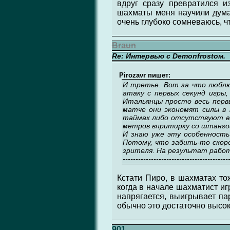
вдруг сразу превратился и
шахматы меня научили дума
очень глубоко сомневаюсь, чт
Braun
Re: Интервью с Demonfrostом.
Pirozavr пишет:
И третье. Вот за что люблю 
атаку с первых секунд игры
Итальянцы просто весь перв
матче они экономят силы в н
таймах либо отсутствуют вов
метров впритирку со штанго
И знаю уже эту особенность
Потому, что забить-то скоре
зрителя. На результат рабо
-----------------------------------------
Кстати Пиро, в шахматах то
когда в начале шахматист игр
напрягается, выигрывает па
обычно это достаточно высок
901