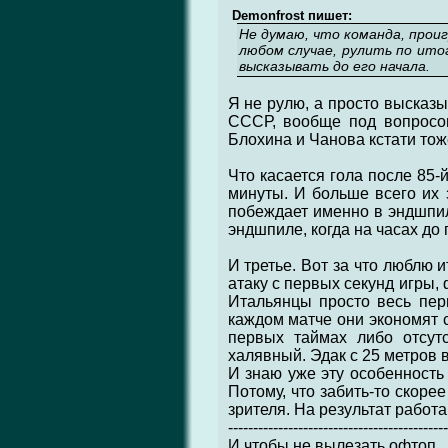
Demonfrost пишет:
Не думаю, что команда, проиг
любом случае, рулить по ито
высказывать до его начала.
Я не рулю, а просто высказ
СССР, вообще под вопросом
Блохина и Чанова кстати тоже
Что касается гола после 85-
минуты. И больше всего их 
побеждает именно в эндшпил
эндшпиле, когда на часах до
И третье. Вот за что люблю и
атаку с первых секунд игры,
Итальянцы просто весь пер
каждом матче они экономят с
первых таймах либо отсутс
халявный. Эдак с 25 метров 
И знаю уже эту особенность 
Потому, что забить-то скорее
зрителя. На результат работа
--------------------------------------------
И чтобы не вылезать офтоп ..