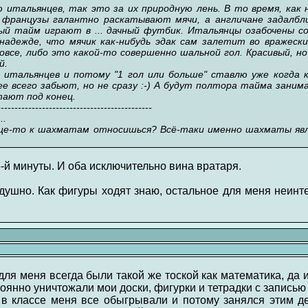
итальянцев, так это за их природную лень. В то время, как 
, французы галантно раскатывают мячи, а англичане задалбли
ый тайм играют в ... дачный футбик. Итальянцы озабочены со
адежде, что мячик как-нибудь эдак сам залетит во вражески
се, либо это какой-то совершенно шальной гол. Красивый, но 
й.
 итальянцев и потому "1 гол или больше" ставлю уже когда 
е всего забьют, но не сразу :-) А будут полтора тайма зани
тают под конец.
---------------------------------------------
..
бще-то к шахматам относишься? Всё-таки именно шахматы яв
5-й минуты. И оба исключительно вина вратаря.
ушно. Как фигуры ходят знаю, остальное для меня неинте
ля меня всегда были такой же тоской как математика, да 
тоянно уничтожали мои доски, фигурки и тетрадки с записью 
 в классе меня все обыгрывали и потому занялся этим 