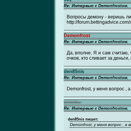
Re: Интервью с Demonfrostом.
Вопросы демону - веришь ли
http://forum.bettingadvice.c
Demonfrost
Re: Интервью с Demonfrostом.
Да, вполне. Я и сам считаю, 
очков, кто сливает за деньги,
den85nis
Re: Интервью с Demonfrostом.
Demonfrost, у меня вопрос ,
shtirlits:
Re: Интервью с Demonfrostом.
den85nis пишет:
Demonfrost, у меня вопрос , 