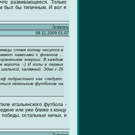
ечто развивающееся. Только
м был бы типичным. И вот я
ответить
08.11.2009 01:07
немцы сломя голову несутся в
вают навесами с флангов ...
хранением энергии. В каждом
е ворота :-) И голы в первых
шальной, халявный. Эдак с 25
кэф подрастает как следует.
маться лёгеньким футбиком на
тиле итальянского футбола -
ередине или уже ближе к концу
 победы, остальные ничьи, и
ответить