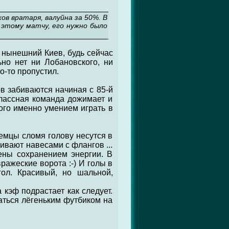
ов вратаря, валуйна за 50%. В
 этому матчу, его нужно было
 нынешний Киев, будь сейчас
но нет ни Лобановского, ни
о-то пропустил.
ов забиваются начиная с 85-й
классная команда дожимает и
ого именно умением играть в
 немцы сломя голову несутся в
ивают навесами с флангов ...
ены сохранением энергии. В
ражеские ворота :-) И голы в
гол. Красивый, но шальной,
 кэф подрастает как следует.
иматься лёгеньким футбиком на