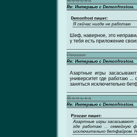
Ж е н ь к а
Re: Интервью с Demonfrostом.
Demonfrost пишет:
Я сейчас нигде не работаю
Шеф, наверное, это неправил
у тебя есть приложение своих
Pirozavr
Re: Интервью с Demonfrostом.
Азартные игры засасывают 
университет где работаю ...
заняться исключительно бетф
Ж е н ь к а
Re: Интервью с Demonfrostом.
Pirozavr пишет:
Азартные игры засасывают ..
где работаю ... семейную ф
исключительно бетфайром. Н