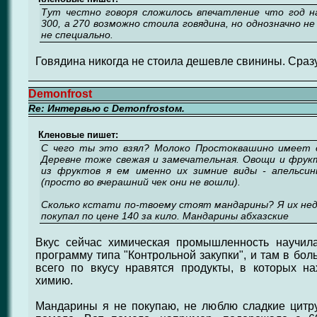
Тут честно говоря сложилось впечатление что год 
300, а 270 возможно стоила говядина, но однозначно не 
не специально.
Говядина никогда не стоила дешевле свинины. Сразу
Demonfrost
Re: Интервью с Demonfrostом.
Кленовые пишет:
С чего ты это взял? Молоко Простоквашино имеет 
Деревне тоже свежая и замечательная. Овощи и фрукт
из фруктов я ем именно их зимние виды - апельси
(просто во вчерашний чек они не вошли).
Сколько кстати по-твоему стоят мандарины? Я их нед
покупал по цене 140 за кило. Мандарины абхазские
Вкус сейчас химическая промышленность научила
программу типа "Контрольной закупки", и там в бо
всего по вкусу нравятся продукты, в которых н
химию.
Мандарины я не покупаю, не люблю сладкие цитр