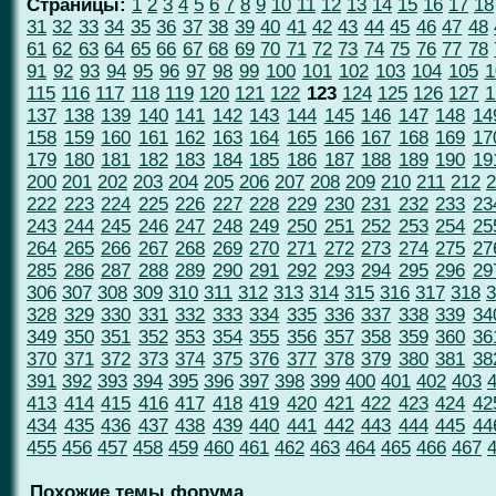
Страницы:
1
2
3
4
5
6
7
8
9
10
11
12
13
14
15
16
17
18
31
32
33
34
35
36
37
38
39
40
41
42
43
44
45
46
47
48
61
62
63
64
65
66
67
68
69
70
71
72
73
74
75
76
77
78
91
92
93
94
95
96
97
98
99
100
101
102
103
104
105
1
115
116
117
118
119
120
121
122
123
124
125
126
127
1
137
138
139
140
141
142
143
144
145
146
147
148
14
158
159
160
161
162
163
164
165
166
167
168
169
17
179
180
181
182
183
184
185
186
187
188
189
190
19
200
201
202
203
204
205
206
207
208
209
210
211
212
2
222
223
224
225
226
227
228
229
230
231
232
233
23
243
244
245
246
247
248
249
250
251
252
253
254
25
264
265
266
267
268
269
270
271
272
273
274
275
27
285
286
287
288
289
290
291
292
293
294
295
296
29
306
307
308
309
310
311
312
313
314
315
316
317
318
3
328
329
330
331
332
333
334
335
336
337
338
339
34
349
350
351
352
353
354
355
356
357
358
359
360
36
370
371
372
373
374
375
376
377
378
379
380
381
38
391
392
393
394
395
396
397
398
399
400
401
402
403
413
414
415
416
417
418
419
420
421
422
423
424
42
434
435
436
437
438
439
440
441
442
443
444
445
44
455
456
457
458
459
460
461
462
463
464
465
466
467
Похожие темы форума