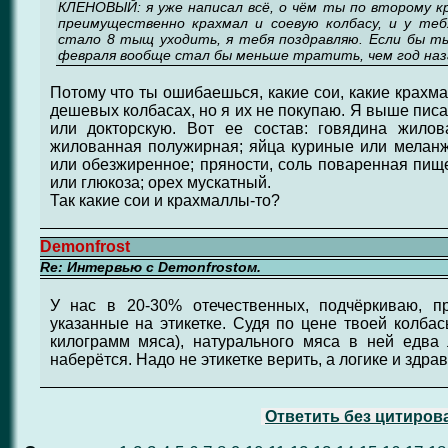
КЛЕНОВЫЙ: я уже написал всё, о чём ты по второму к
преимущественно крахмал и соевую колбасу, и у те
стало 8 тыщ уходить, я тебя поздравляю. Если бы ты 
февраля вообще стал бы меньше тратить, чем год наз
Потому что ты ошибаешься, какие сои, какие крахм
дешевых колбасах, но я их не покупаю. Я выше пис
или докторскую. Вот ее состав: говядина жило
жилованная полужирная; яйца куриные или меланж
или обезжиренное; пряности, соль поваренная пище
или глюкоза; орех мускатный.
Так какие сои и крахмаллы-то?
Demonfrost
Re: Интервью с Demonfrostом.
У нас в 20-30% отечественных, подчёркиваю, п
указанные на этикетке. Судя по цене твоей колбас
килограмм мяса), натурального мяса в ней едва
наберётся. Надо не этикетке верить, а логике и здра
Ответить без цитиров