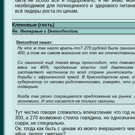
быть не особо всё и подорожало, я не знаю, мой
необходимое для полноценного и здорового питания
всё лидеры роста по ценам.
Кленовые (гость)
Re: Интервью с Demonfrostом.
Demonfrost пишет:
Ну что ж так нагло врать-то? 270 рублей была свинина
400, в том же самом магазине от тех же отечественн
Со свининой ещё такая вещь происходит, что помим
мяса на 40%, продажные власти под давлением 
заставляют частников по всей стране уничтожать с
борьбы с африканской чумой. В Краснодарском крае, 
губернатор со своими родственниками, говорят, что 
подворьях.
Когда так резко сокращается предложение на рынке, 
экономики. И это касается не только свинины.
Тут честно говоря сложилось впечатление что год 
300, а 270 возможно стоила говядина, но однозначн
сорри, не специально.
Ок, тогда как быть с ценам из моего вчерашнего чек
яйца, творог, сметану?