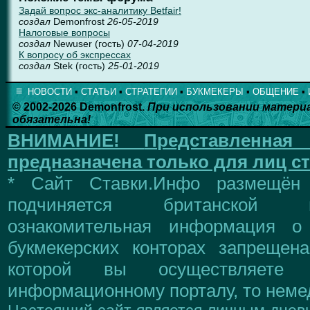
Задай вопрос экс-аналитику Betfair!
создал
Demonfrost
26-05-2019
Налоговые вопросы
создал
Newuser (гость)
07-04-2019
К вопросу об экспрессах
создал
Stek (гость)
25-01-2019
≡
НОВОСТИ
▪
СТАТЬИ
▪
СТРАТЕГИИ
▪
БУКМЕКЕРЫ
▪
ОБЩЕНИЕ
▪
© 2002-2026 Demonfrost.
При использовании матери
обязательна!
ВНИМАНИЕ!
Представленна
предназначена только для лиц ст
* Сайт Ставки.Инфо размещён
подчиняется британской 
ознакомительная информация о
букмекерских конторах запрещен
которой вы осуществляете
информационному порталу, то немед