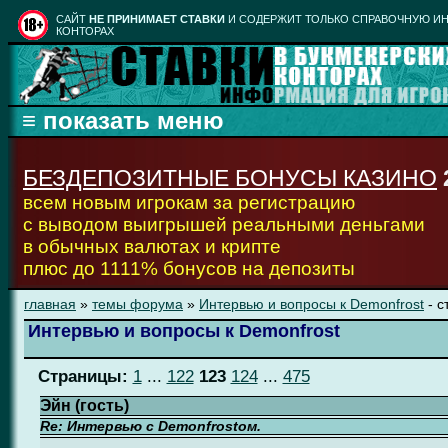
CАЙТ
НЕ ПРИНИМАЕТ СТАВКИ
И СОДЕРЖИТ ТОЛЬКО СПРАВОЧНУЮ ИН
КОНТОРАХ
БЕЗДЕПОЗИТНЫЕ БОНУСЫ КАЗИНО
всем новым игрокам за регистрацию
с выводом выигрышей реальными деньгами
в обычных валютах и крипте
плюс до 1111% бонусов на депозиты
главная
»
темы форума
»
Интервью и вопросы к Demonfrost
- с
Интервью и вопросы к Demonfrost
Страницы:
1
...
122
123
124
...
475
Эйн (гость)
Re: Интервью с Demonfrostом.