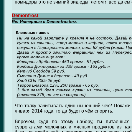
помидоры это не зимний вид еды, летом я всегда е
Demonfrost
Re: Интервью с Demonfrostом.
Кленовые пишет:
Ни на какой зарплате у кремля я не состою. Давай п
гуляш из свинины, литр молока и кефира, пачка творо
покупал в Перекрестке молоко, цена 52 рубля (марка П
Давай я просто зачитаю вчерашний чек из Перекрес
кроме молока еще вот:
Макароны Щебенские 450 грамм - 51 рубль
Колбаса Докторская за 329 грамм - 163 рубля.
Кетчуб Слобода 59 руб.
Сметана Домик в деревне - 49 руб.
Хлеб СПп 400г 25 руб.
Творог Благода 12%, 200 грамм - 65 руб.
3 дня назад брал тамже гуляш из свинины, цена то
(кажется 375, но чек не сохранил).
Что толку зачитывать один нынешний чек? Покажи 
января 2014 года, тогда будет о чём спорить.
Впрочем, судя по этому набору, ты питаешься
суррогатами молочных и мясных продуктов из пал