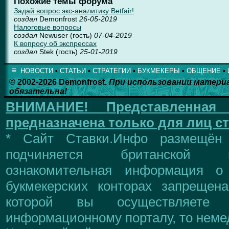
Похожие темы форума
Задай вопрос экс-аналитику Betfair!
создал
Demonfrost
26-05-2019
Налоговые вопросы
создал
Newuser (гость)
07-04-2019
К вопросу об экспрессах
создал
Stek (гость)
25-01-2019
≡
НОВОСТИ
▪
СТАТЬИ
▪
СТРАТЕГИИ
▪
БУКМЕКЕРЫ
▪
ОБЩЕНИЕ
▪
© 2002-2026 Demonfrost.
При использовании матери
обязательна!
ВНИМАНИЕ!
Представленна
предназначена только для лиц ст
* Сайт Ставки.Инфо размещён
подчиняется британской 
ознакомительная информация о
букмекерских конторах запрещен
которой вы осуществляете
информационному порталу, то немед