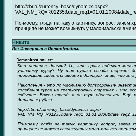
http://cbr.ru/currency_base/dynamics.aspx?
VAL_NM_RQ=R01235&date_req1=01.01.2008&date_re
По-моему, глядя на такую картинку, вопрос, зачем 
принципе не может возникнуть у мало-мальски вмен
Никита
Re: Интервью с Demonfrostом.
Demonfrost пишет:
Кто потерял деньги? Те, кто сразу побежал менят
упавшему курсу? Ну так дураки всегда теряют де
продолжали сидеть спокойно в долларах, зная, что это
Накопления - это по умолчанию долгосрочные инвести
колебания курса на краткосрочных отрезках - это ес
событие. Важен тренд, а он тут однозначен. Ещё р
доллара к рублю:
http://cbr.ru/currency_base/dynamics.aspx?
VAL_NM_RQ=R01235&date_req1=01.01.2008&date_req2=11
По-моему, глядя на такую картинку, вопрос, зачем х
принципе не может возникнуть у мало-мальски вменяем