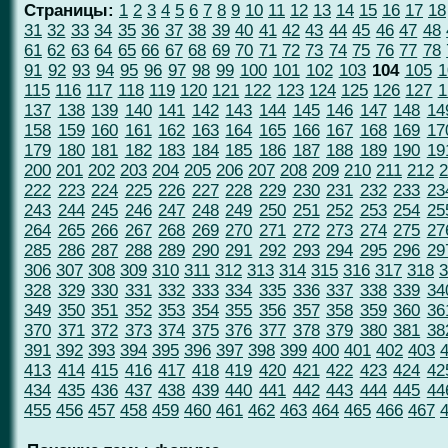
Страницы:
1
2
3
4
5
6
7
8
9
10
11
12
13
14
15
16
17
18
31
32
33
34
35
36
37
38
39
40
41
42
43
44
45
46
47
48
61
62
63
64
65
66
67
68
69
70
71
72
73
74
75
76
77
78
91
92
93
94
95
96
97
98
99
100
101
102
103
104
105
1
115
116
117
118
119
120
121
122
123
124
125
126
127
1
137
138
139
140
141
142
143
144
145
146
147
148
14
158
159
160
161
162
163
164
165
166
167
168
169
17
179
180
181
182
183
184
185
186
187
188
189
190
19
200
201
202
203
204
205
206
207
208
209
210
211
212
2
222
223
224
225
226
227
228
229
230
231
232
233
23
243
244
245
246
247
248
249
250
251
252
253
254
25
264
265
266
267
268
269
270
271
272
273
274
275
27
285
286
287
288
289
290
291
292
293
294
295
296
29
306
307
308
309
310
311
312
313
314
315
316
317
318
3
328
329
330
331
332
333
334
335
336
337
338
339
34
349
350
351
352
353
354
355
356
357
358
359
360
36
370
371
372
373
374
375
376
377
378
379
380
381
38
391
392
393
394
395
396
397
398
399
400
401
402
403
413
414
415
416
417
418
419
420
421
422
423
424
42
434
435
436
437
438
439
440
441
442
443
444
445
44
455
456
457
458
459
460
461
462
463
464
465
466
467