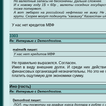
Но валютные запасы не бесконечны. Дальше сложнее.
И к новому году 1$ = 60р , валюты соседних государс
тоже потеряют.
А вот эмбарго на российский нефтегаз не вижу. Не 
крути. Скорее могут подкинуть "какашку" Казахстан и
У нас нет кредитов МВФ
3303
Re: Интервью с Demonfrostом.
malmeifk пишет:
У нас нет кредитов МВФ
Не правильно выразился. Согласен.
Имел в виду внешние долги. И среди них действ
финансовых организаций незначительны. Но это не м
платить ощутимую для экономики сумму.
Ино (гость)
Re: Интервью с Demonfrostом.
Demonfrost пишет:
ЛОЛ, ты посмотри на график курса доллара к рублю с 