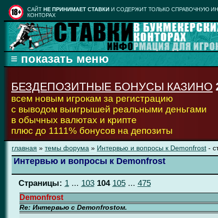
CАЙТ
НЕ ПРИНИМАЕТ СТАВКИ
И СОДЕРЖИТ ТОЛЬКО СПРАВОЧНУЮ ИН
КОНТОРАХ
БЕЗДЕПОЗИТНЫЕ БОНУСЫ КАЗИНО
всем новым игрокам за регистрацию
с выводом выигрышей реальными деньгами
в обычных валютах и крипте
плюс до 1111% бонусов на депозиты
главная
»
темы форума
»
Интервью и вопросы к Demonfrost
- с
Интервью и вопросы к Demonfrost
Страницы:
1
...
103
104
105
...
475
Demonfrost
Re: Интервью с Demonfrostом.