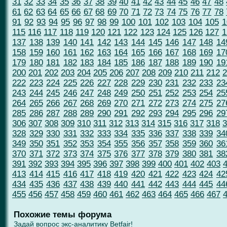
31
32
33
34
35
36
37
38
39
40
41
42
43
44
45
46
47
48
61
62
63
64
65
66
67
68
69
70
71
72
73
74
75
76
77
78
91
92
93
94
95
96
97
98
99
100
101
102
103
104
105
1
115
116
117
118
119
120
121
122
123
124
125
126
127
1
137
138
139
140
141
142
143
144
145
146
147
148
14
158
159
160
161
162
163
164
165
166
167
168
169
17
179
180
181
182
183
184
185
186
187
188
189
190
19
200
201
202
203
204
205
206
207
208
209
210
211
212
2
222
223
224
225
226
227
228
229
230
231
232
233
23
243
244
245
246
247
248
249
250
251
252
253
254
25
264
265
266
267
268
269
270
271
272
273
274
275
27
285
286
287
288
289
290
291
292
293
294
295
296
29
306
307
308
309
310
311
312
313
314
315
316
317
318
3
328
329
330
331
332
333
334
335
336
337
338
339
34
349
350
351
352
353
354
355
356
357
358
359
360
36
370
371
372
373
374
375
376
377
378
379
380
381
38
391
392
393
394
395
396
397
398
399
400
401
402
403
413
414
415
416
417
418
419
420
421
422
423
424
42
434
435
436
437
438
439
440
441
442
443
444
445
44
455
456
457
458
459
460
461
462
463
464
465
466
467
Похожие темы форума
Задай вопрос экс-аналитику Betfair!