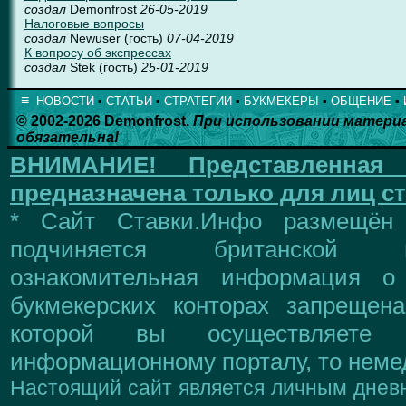
создал
Demonfrost
26-05-2019
Налоговые вопросы
создал
Newuser (гость)
07-04-2019
К вопросу об экспрессах
создал
Stek (гость)
25-01-2019
≡
НОВОСТИ
▪
СТАТЬИ
▪
СТРАТЕГИИ
▪
БУКМЕКЕРЫ
▪
ОБЩЕНИЕ
▪
© 2002-2026 Demonfrost.
При использовании матери
обязательна!
ВНИМАНИЕ!
Представленна
предназначена только для лиц ст
* Сайт Ставки.Инфо размещён
подчиняется британской 
ознакомительная информация о
букмекерских конторах запрещен
которой вы осуществляете
информационному порталу, то немед
Настоящий сайт является личным дневн