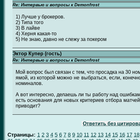
Re: Интервью и вопросы к Demonfrost
1) Лучше у брокеров.
2) Типа того
3) В лайве
4) Херня какая-то
5) Не знаю, давно не слежу за покером
Эктор Купер (гость)
Re: Интервью и вопросы к Demonfrost
Мой вопрос был связан с тем, что просадка на 30 н
ямой, из которой можно не выбраться, если, конечн
номиналов.
А вот интересно, делаешь ли ты работу над ошибка
есть основания для новых критериев отбора матчей
приводит?
Ответить без цитиров
Страницы:
1
2
3
4
5
6
7
8
9
10
11
12
13
14
15
16
17
18