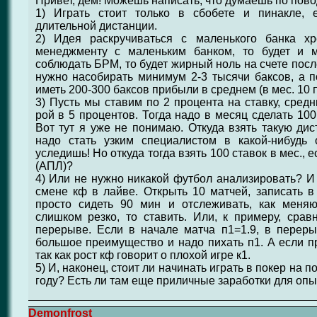
Привет, дем! Можешь написать, что думаешь по пов
1) Играть стоит только в сбобете и пинакле, 
длительной дистанции.
2) Идея раскручиваться с маленького банка хр
менеджменту с маленьким банком, то будет и 
соблюдать БРМ, то будет жирный ноль на счете посл
нужно насобирать минимум 2-3 тысячи баксов, а по
иметь 200-300 баксов прибыли в среднем (в мес. 10 
3) Пусть мы ставим по 2 процента на ставку, сред
рой в 5 процентов. Тогда надо в месяц сделать 10
Вот тут я уже не понимаю. Откуда взять такую д
надо стать узким специалистом в какой-нибудь
уследишь! Но откуда тогда взять 100 ставок в мес., 
(АПЛ)?
4) Или не нужно никакой футбол анализировать? И 
смене кф в лайве. Открыть 10 матчей, записать в 
просто сидеть 90 мин и отслеживать, как меня
слишком резко, то ставить. Или, к примеру, сра
перерыве. Если в начале матча п1=1.9, в переры
большое преимущество и надо пихать п1. А если при
так как рост кф говорит о плохой игре к1.
5) И, наконец, стоит ли начинать играть в покер на 
году? Есть ли там еще приличные заработки для оп
Demonfrost