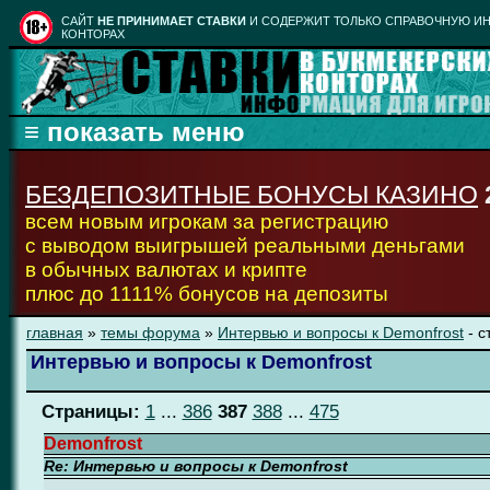
CАЙТ
НЕ ПРИНИМАЕТ СТАВКИ
И СОДЕРЖИТ ТОЛЬКО СПРАВОЧНУЮ ИН
КОНТОРАХ
БЕЗДЕПОЗИТНЫЕ БОНУСЫ КАЗИНО
всем новым игрокам за регистрацию
с выводом выигрышей реальными деньгами
в обычных валютах и крипте
плюс до 1111% бонусов на депозиты
главная
»
темы форума
»
Интервью и вопросы к Demonfrost
- с
Интервью и вопросы к Demonfrost
Страницы:
1
...
386
387
388
...
475
Demonfrost
Re: Интервью и вопросы к Demonfrost