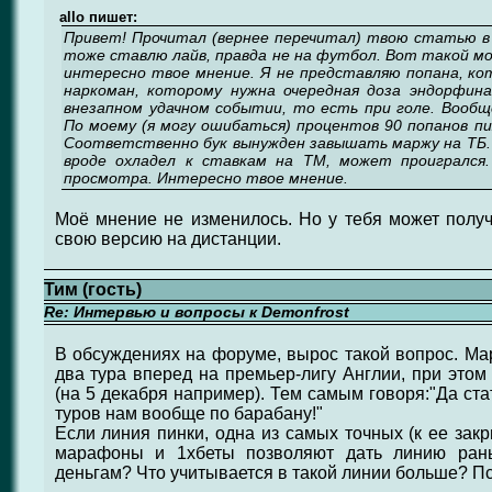
allo пишет:
Привет! Прочитал (вернее перечитал) твою статью в 
тоже ставлю лайв, правда не на футбол. Вот такой мо
интересно твое мнение. Я не представляю попана, ко
наркоман, которому нужна очередная доза эндорфина
внезапном удачном событии, то есть при голе. Вообщ
По моему (я могу ошибаться) процентов 90 попанов пи
Соответственно бук вынужден завышать маржу на ТБ
вроде охладел к ставкам на ТМ, может проигрался
просмотра. Интересно твое мнение.
Моё мнение не изменилось. Но у тебя может получ
свою версию на дистанции.
Тим (гость)
Re: Интервью и вопросы к Demonfrost
В обсуждениях на форуме, вырос такой вопрос. Ма
два тура вперед на премьер-лигу Англии, при этом
(на 5 декабря например). Тем самым говоря:"Да ста
туров нам вообще по барабану!"
Если линия пинки, одна из самых точных (к ее зак
марафоны и 1хбеты позволяют дать линию рань
деньгам? Что учитывается в такой линии больше? П