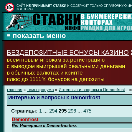
CАЙТ
НЕ ПРИНИМАЕТ СТАВКИ
И СОДЕРЖИТ ТОЛЬКО СПРАВОЧНУЮ ИН
КОНТОРАХ
БЕЗДЕПОЗИТНЫЕ БОНУСЫ КАЗИНО
всем новым игрокам за регистрацию
с выводом выигрышей реальными деньгами
в обычных валютах и крипте
плюс до 1111% бонусов на депозиты
главная
»
темы форума
»
Интервью и вопросы к Demonfrost
- с
Интервью и вопросы к Demonfrost
Страницы:
1
...
294
295
296
...
475
Demonfrost
Re: Интервью с Demonfrostом.