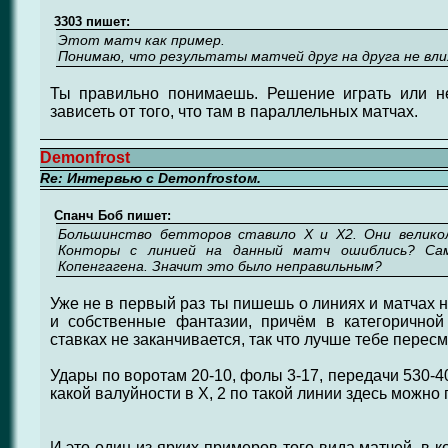
3303 пишет:
Этот матч как пример.
Понимаю, что результаты матчей друг на друга не вл
Ты правильно понимаешь. Решение играть или н
зависеть от того, что там в параллельных матчах.
Demonfrost
Re: Интервью с Demonfrostом.
Спанч Боб пишет:
Большинство бетторов ставило Х и Х2. Они великол
Конторы с линией на данный матч ошиблись? Сам
Копенгагена. Значит это было неправильным?
Уже не в первый раз ты пишешь о линиях и матчах
и собственные фантазии, причём в категорично
ставках не заканчивается, так что лучше тебе перес
Удары по воротам 20-10, фолы 3-17, передачи 530-4
какой валуйности в Х, 2 по такой линии здесь можно
И это один из ярких примеров того вида матчей, в 