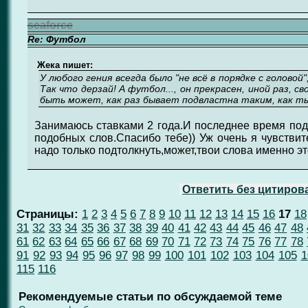
seaforce
Re: Футбол
Жека пишет:
У любого гения всегда было "не всё в порядке с голово
Так что дерзай! А футбол..., он прекрасен, иной раз, 
быть может, как раз бывает подвластна таким, как т
Занимаюсь ставками 2 года.И последнее время подс
подобных слов.Спасибо тебе)) Уж очень я чувствит
надо только подтолкнуть,может,твои слова именно эт
Ответить без цитиров
Страницы:
1
2
3
4
5
6
7
8
9
10
11
12
13
14
15
16
17
18
31
32
33
34
35
36
37
38
39
40
41
42
43
44
45
46
47
48
61
62
63
64
65
66
67
68
69
70
71
72
73
74
75
76
77
78
91
92
93
94
95
96
97
98
99
100
101
102
103
104
105
1
115
116
Рекомендуемые статьи по обсуждаемой теме