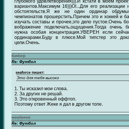
глубокого удовлетворения))).И кстати в моем проек
вариантов.Максимум 16)))О!...Для его реализации
обстоятельств.Я же не один ординар обдумы
чемпионатов прошерстить.Причем это и хоккей и ба
изучать составы и прочее,это дело пустое.Очень 
вображение подключать,ощущения.Тогда очень б
нужна особая концентрация.УВЕРЕН если сейча
ординарами.Буду в плюсе.Мой типстер это док
цели.Очень.
Кибер
Re: Футбол
seaforce пишет:
Это для тебя высоко
1. Ты исказил мои слова.
2. За других не решай.
3. Это откровенный оффтоп.
Поэтому ответ Жеке я дал в другом топе.
seaforce
Re: Футбол