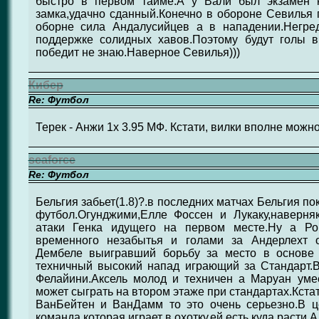
быстро в первом тайме.А у Вали был экзамен 
замка,удачно сданный.Конечно в обороне Севилья 
оборне сила Андалусийцев а в нападении.Негре
поддержке солидных хавов.Поэтому будут голы в
победит не знаю.Наверное Севилья)))
Кибер
Re: Футбол
Терек - Анжи 1x 3.95 МФ. Кстати, вилки вполне можн
seaforce
Re: Футбол
Бельгия забьет(1.8)?.в последних матчах Бельгия 
футбол.Огунджими,Елле Фоссен и Лукаку,наверн
атаки Генка идущего на первом месте.Ну а Ро
временного незабытья и голами за Андерлехт о
Дембеле выигравший борьбу за место в основе 
техничный высокий напад играющий за Стандарт.В
Фелайини.Аксель молод и техничен а Маруан уме
может сыграть на втором этаже при стандартах.Кстат
ВанБейтен и ВанДамм то это очень серьезно.В ц
команда которая играет в охотку,ей есть куда расти.А