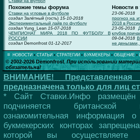
Ставки на футбол
Похожие темы форума
Новости в
Ставки на угловые в футболе
23-06-2018
создал
Залётный (гость)
15-10-2018
прогноз на 
Экспериментальный лайв по футболу
2018 в Росси
создал
Yung_Lean
15-07-2018
23-05-2018
ЧЕМПИОНАТ МИРА 2018 ПО ФУТБОЛУ В
клубов прича
РОССИИ
09-04-2018
В
создал
Demonfrost
01-12-2017
не деньгами, 
≡
НОВОСТИ
▪
СТАТЬИ
▪
СТРАТЕГИИ
▪
БУКМЕКЕРЫ
▪
ОБЩЕНИЕ
▪
© 2002-2026 Demonfrost.
При использовании матери
обязательна!
ВНИМАНИЕ!
Представленна
предназначена только для лиц ст
* Сайт Ставки.Инфо размещён
подчиняется британской 
ознакомительная информация о
букмекерских конторах запрещен
которой вы осуществляете