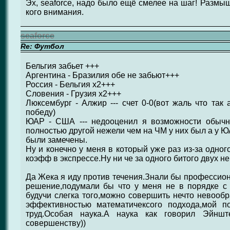
Эх, seaforce, надо было ещё смелее на шаг! Размы
кого внимания.
seaforce
Re: Футбол
Бельгия забьет +++
Аргентина - Бразилия обе не забьют+++
Россия - Бельгия х2+++
Словения - Грузия х2+++
Люксембург - Алжир --- счет 0-0(вот жаль что так
победу)
ЮАР - США --- недооценил я возможности обычн
полностью другой нежели чем на ЧМ у них был а у Ю
были замечены.
Ну и конечно у меня в который уже раз из-за одно
коэфф в экспрессе.Ну ни че за одного битого двух не
Да Жека я иду против течения.Знали бы профессио
решение,подумали бы что у меня не в порядке с 
будучи слегка того,можно совершить нечто невообр
эффективностью математичексого подхода,мой п
труд.Особая наука.А наука как говорил Эйншт
совершенству))