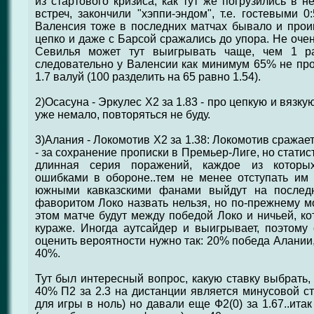
из стартового кризиса, как тут же погрузились в н
встреч, закончили "хэппи-эндом", т.е. гостевыми 
Валенсия тоже в последних матчах бывало и проиг
цепко и даже с Барсой сражались до упора. Не очен
Севилья может тут выигрывать чаще, чем 1 ра
следовательно у Валенсии как минимум 65% не прои
1.7 валуй (100 разделить на 65 равно 1.54).
2)Осасуна - Эркулес Х2 за 1.83 - про цепкую и вязку
уже немало, повторяться не буду.
3)Алания - Локомотив Х2 за 1.38: Локомотив сражае
- за сохранение прописки в Премьер-Лиге, но статист
длинная серия поражений, каждое из которы
ошибками в обороне..тем не менее отступать им 
южными кавказскими фанами выйдут на последн
фаворитом Локо назвать нельзя, но по-прежнему мо
этом матче будут между победой Локо и ничьей, к
кураже. Иногда аутсайдер и выигрывает, поэтому
оценить вероятности нужно так: 20% победа Алании,
40%.
Тут был интересный вопрос, какую ставку выбрать,
40% П2 за 2.3 на дистанции является минусовой ст
для игры в ноль) но давали еще Ф2(0) за 1.67..ита