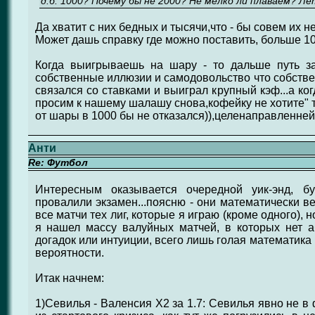
д.б. 1000? Почему бы не 2000? Не мелко ли плаваем? Ле
Да хватит с них бедных и тысячи,что - бы совем их не 
Может дашь справку где можно поставить, больше 1
Когда выигрываешь на шару - то дальше путь зак
собственные иллюзии и самодовольство что собстве
связался со ставками и выиграл крупный кэф...а ко
просим к нашему шалашу снова,кофейку не хотите" так
от шары в 1000 бы не отказался)),целенаправленней
Анти
Re: Футбол
Интересным оказывается очередной уик-энд, б
провалили экзамен...поясню - они математически 
все матчи тех лиг, которые я играю (кроме одного), 
я нашел массу валуйных матчей, в которых нет а
догадок или интуиции, всего лишь голая математика
вероятности.
Итак начнем:
1)Севилья - Валенсия Х2 за 1.7: Севилья явно не в