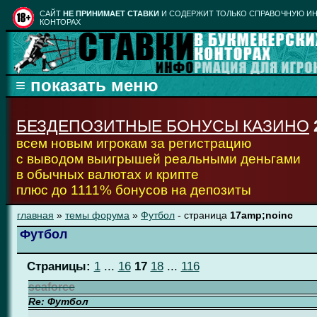
CАЙТ
НЕ ПРИНИМАЕТ СТАВКИ
И СОДЕРЖИТ ТОЛЬКО СПРАВОЧНУЮ ИН
КОНТОРАХ
БЕЗДЕПОЗИТНЫЕ БОНУСЫ КАЗИНО
всем новым игрокам за регистрацию
с выводом выигрышей реальными деньгами
в обычных валютах и крипте
плюс до 1111% бонусов на депозиты
главная
»
темы форума
»
Футбол
- страница
17amp;noinc
Футбол
Страницы:
1
...
16
17
18
...
116
seaforce
Re: Футбол