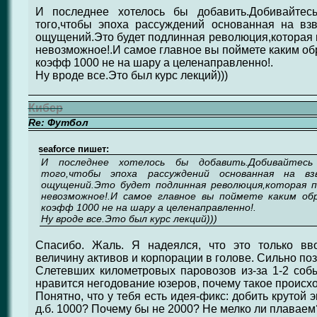
И последнее хотелось бы добавить.Добивайтес
того,чтобы эпоха рассуждений основанная на вз
ощущений.Это будет подлинная революция,которая 
невозможное!.И самое главное вы поймете каким об
коэфф 1000 не на шару а целенаправленно!.
Ну вроде все.Это был курс лекций)))
Кибер
Re: Футбол
seaforce пишет:
И последнее хотелось бы добавить.Добивайтес
того,чтобы эпоха рассуждений основанная на вз
ощущений.Это будет подлинная революция,которая 
невозможное!.И самое главное вы поймете каким об
коэфф 1000 не на шару а целенаправленно!.
Ну вроде все.Это был курс лекций)))
Спасибо. Жаль. Я надеялся, что это только вв
величину активов и корпорации в голове. Сильно по
Слетевших километровых паровозов из-за 1-2 соб
нравится негодование юзеров, почему такое происход
Понятно, что у тебя есть идея-фикс: добить крутой 
д.б. 1000? Почему бы не 2000? Не мелко ли плаваем?