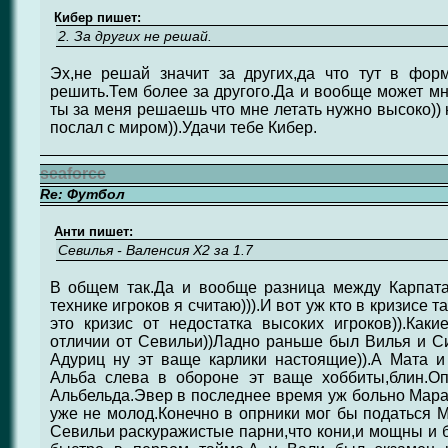
Кибер пишет:
2. За других не решай.
Эх,не решай значит за других,да что тут в фо
решить.Тем более за другого.Да и вообще может мне
ты за меня решаешь что мне летать нужно высоко)) 
послал с миром)).Удачи тебе Кибер.
seaforce
Re: Футбол
Анти пишет:
Севилья - Валенсия Х2 за 1.7
В общем так.Да и вообще разница между Карпат
технике игроков я считаю))).И вот уж кто в кризисе т
это кризис от недостатка высоких игроков)).Каки
отличии от Севильи))Ладно раньше был Вилья и Си
Адуриц ну эт ваще карлики настоящие)).А Мата 
Альба слева в обороне эт ваще хоббиты,блин.О
Альбельда.Эвер в последнее время уж больно Марад
уже не молод.Конечно в опрники мог бы податься Ма
Севильи раскуражистые парни,что кони,и мощны и 