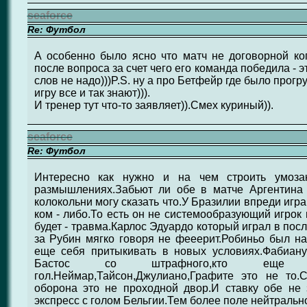
seaforce
Re: Футбол
А особенно было ясно что матч не договорной ко
после вопроса за счет чего его команда победила - э
слов не надо)))P.S. ну а про Бетфейр где было прогр
игру все и так знают))).
И тренер тут что-то заявляет)).Смех куриный)).
seaforce
Re: Футбол
Интересно как нужно и на чем строить умоза
размышлениях.Забьют ли обе в матче Аргентина 
колокольни могу сказать что.У Бразилии впреди игр
ком - либо.То есть он не системообразующий игрок 
будет - травма.Карлос Эдуардо который играл в пос
за Рубин мягко говоря не фееерит.Робиньо был на
еще себя притыкивать в новых условиях.Фабиану
Бастос со штрафного,кто еще
гол.Неймар,Тайсон,Джулиано,Графите это не то.
оборона это не проходной двор.И ставку обе не з
экспресс с голом Бельгии.Тем более поле нейтральн