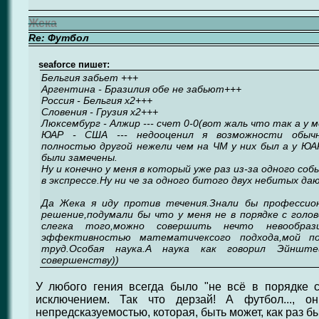
Жека
Re: Футбол
seaforce пишет:
Бельгия забьет +++
Аргентина - Бразилия обе не забьют+++
Россия - Бельгия х2+++
Словения - Грузия х2+++
Люксембург - Алжир --- счет 0-0(вот жаль что так а у м
ЮАР - США --- недооценил я возможности обычны
полностью другой нежели чем на ЧМ у них был а у ЮА
были замечены.
Ну и конечно у меня в который уже раз из-за одного с
в экспрессе.Ну ни че за одного битого двух небитых да
Да Жека я иду против течения.Знали бы профессио
решение,подумали бы что у меня не в порядке с голо
слегка того,можно совершить нечто невообраз
эффективностью математичексого подхода,мой п
труд.Особая наука.А наука как говорил Эйншт
совершенству))
У любого гения всегда было "не всё в порядке 
исключением. Так что дерзай! А футбол..., о
непредсказуемостью, которая, быть может, как раз бы