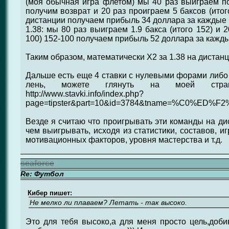
(моя обычная игра флетом) мы 40 раз выиграем по 
получим возврат и 20 раз проиграем 5 баксов (итого
дистанции получаем прибыль 34 доллара за каждые 1
1.38: мы 80 раз выиграем 1.9 бакса (итого 152) и 
100) 152-100 получаем прибыль 52 доллара за кажды
Таким образом, математически Х2 за 1.38 на дистанци
Дальше есть еще 4 ставки с нулевыми форами либо 
лень, можете глянуть на моей страни
http://www.stavki.info/index.php?
page=tipster&part=10&id=3784&tname=%C0%ED%
Везде я считаю что проигрывать эти команды на ди
чем выигрывать, исходя из статистики, составов, и
мотивационных факторов, уровня мастерства и т.д.
seaforce
Re: Футбол
Кибер пишет:
Не мелко ли плаваем? Летать - так высоко.
Это для тебя высоко,а для меня просто цель,доб