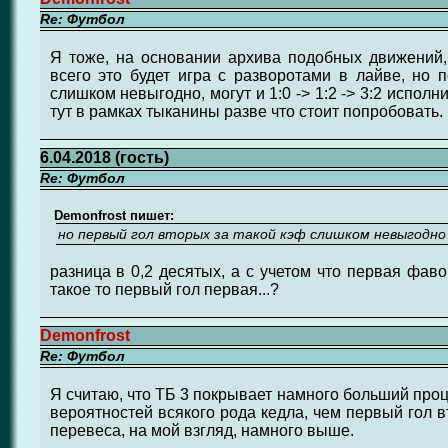
Re: Футбол
Я тоже, на основании архива подобных движений,
всего это будет игра с разворотами в лайве, но 
слишком невыгодно, могут и 1:0 -> 1:2 -> 3:2 исполни
тут в рамках тыканины разве что стоит попробовать.
6.04.2018 (гость)
Re: Футбол
Demonfrost пишет:
но первый гол вторых за такой кэф слишком невыгодно
разница в 0,2 десятых, а с учетом что первая фаво
такое то первый гол первая...?
Demonfrost
Re: Футбол
Я считаю, что ТБ 3 покрывает намного больший проц
вероятностей всякого рода кедла, чем первый гол в
перевеса, на мой взгляд, намного выше.