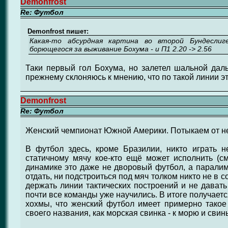
Demonfrost
Re: Футбол
Demonfrost пишет:
Какая-то абсурдная картина во второй Бундесли
борющегося за выживание Бохума - и П1 2.20 -> 2.56
Таки первый гол Бохума, но залетел шальной дальн
прежнему склоняюсь к мнению, что по такой линии э
Demonfrost
Re: Футбол
Женский чемпионат Южной Америки. Потыкаем от неч
В футбол здесь, кроме Бразилии, никто играть н
статичному мячу кое-кто ещё может исполнить (см
динамике это даже не дворовый футбол, а паралимп
отдать, ни подстроиться под мяч толком никто не в с
держать линии тактических построений и не дават
почти все команды уже научились. В итоге получает
хохмы, что женский футбол имеет примерно тако
своего названия, как морская свинка - к морю и свин