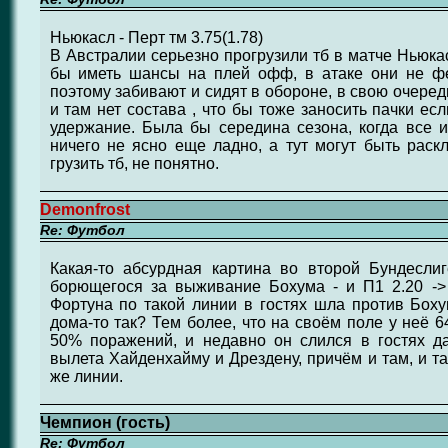
Ньюкасл - Перт тм 3.75(1.78)
В Австралии серьезно прогрузили тб в матче Ньюкас
бы иметь шансы на плей офф, в атаке они не фе
поэтому забивают и сидят в обороне, в свою очере
и там нет состава , что бы тоже заносить пачки есл
удержание. Была бы середина сезона, когда все и
ничего не ясно еще ладно, а тут могут быть раскл
грузить тб, не понятно.
Demonfrost
Re: Футбол
Какая-то абсурдная картина во второй Бундесли
борющегося за выживание Бохума - и П1 2.20 -> 
Фортуна по такой линии в гостях шла против Бохум
дома-то так? Тем более, что на своём поле у неё 
50% поражений, и недавно он слился в гостях д
вылета Хайденхайму и Дрездену, причём и там, и т
же линии.
Чемпион (гость)
Re: Футбол