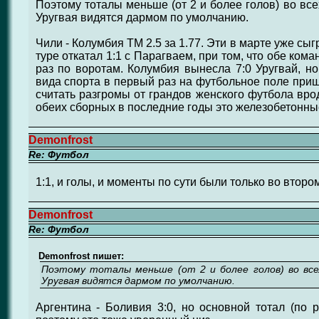
Поэтому тоталы меньше (от 2 и более голов) во все
Уругвая видятся дармом по умолчанию.
Чили - Колумбия ТМ 2.5 за 1.77. Эти в марте уже сыг
туре откатал 1:1 с Парагваем, при том, что обе ко
раз по воротам. Колумбия вынесла 7:0 Уругвай, но
вида спорта в первый раз на футбольное поле пришл
считать разгромы от грандов женского футбола вр
обеих сборных в последние годы это железобетонные
Demonfrost
Re: Футбол
1:1, и голы, и моменты по сути были только во второ
Demonfrost
Re: Футбол
Demonfrost пишет:
Поэтому тоталы меньше (от 2 и более голов) во все
Уругвая видятся дармом по умолчанию.
Аргентина - Боливия 3:0, но основной тотал (по р