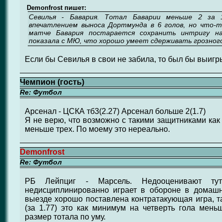
Demonfrost пишет:
Севилья - Бавария. Тотал Баварии меньше 2 за 1
впечатлением выноса Дортмунда в 6 голов, но что-
матче Бавария постарается сохранить интригу н
показала с МЮ, что хорошо умеет сдерживать грозного
Если бы Севилья в свои не забила, то был бы выигры
Чемпион (гость)
Re: Футбол
Арсенал - ЦСКА тб3(2.27) Арсенал больше 2(1.7)
Я не верю, что возможно с такими защитниками как
меньше трех. По моему это нереально.
Demonfrost
Re: Футбол
РБ Лейпциг - Марсель. Недооценивают тут
недисциплинированно играет в обороне в домаш
выезде хорошо поставлена контратакующая игра, та
(за 1.77) это как минимум на четверть гола мен
размер тотала по уму.