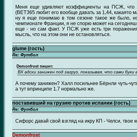
Меня еще удивляют коэффициенты на ПСЖ, что н
(BET365 любит его вообще давать за 1,44, какаято 
ну я еще понимаю в том сезоне такое же было, н
чемпионате Франции, я не спорю может на сегодняшн
еще - но сам факт. У ПСЖ уже есть три поражения
мысль, что на этом они не остановляться.
glume (гость)
Re: Футбол
Demonfrost пишет:
ВХ адски занижен под загруз, показывая, что сами буки 
А почему занижен? Халл посильнее Бёрнли чуть-чуть
а тут впринципе 1.7 нормально же.
поставивший на грузию против испании (гость)
Re: Футбол
Сифорс давай свой взгляд на икру КП - Челси, твое м
Demonfrost