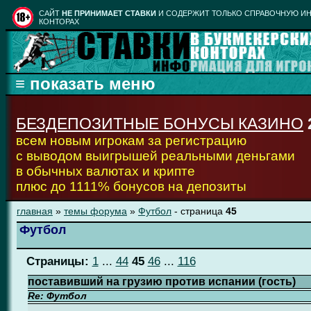
CАЙТ
НЕ ПРИНИМАЕТ СТАВКИ
И СОДЕРЖИТ ТОЛЬКО СПРАВОЧНУЮ ИН
КОНТОРАХ
БЕЗДЕПОЗИТНЫЕ БОНУСЫ КАЗИНО
всем новым игрокам за регистрацию
с выводом выигрышей реальными деньгами
в обычных валютах и крипте
плюс до 1111% бонусов на депозиты
главная
»
темы форума
»
Футбол
- страница
45
Футбол
Страницы:
1
...
44
45
46
...
116
поставивший на грузию против испании (гость)
Re: Футбол