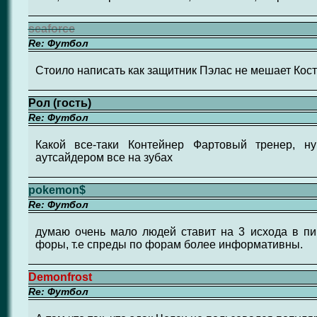
seaforce
Re: Футбол
Стоило написать как защитник Пэлас не мешает Косте 
Рол (гость)
Re: Футбол
Какой все-таки Контейнер Фартовый тренер, н
аутсайдером все на зубах
pokemon$
Re: Футбол
думаю очень мало людей ставит на 3 исхода в пи
форы, т.е спреды по форам более информативны.
Demonfrost
Re: Футбол