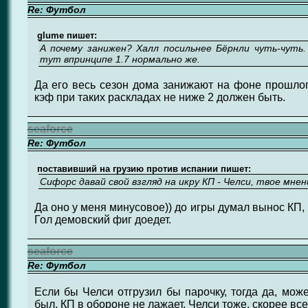
Re: Футбол
glume пишет:
А почему занижен? Халл посильнее Бёрнли чуть-чуть.
тут впринципе 1.7 нормально же.
Да его весь сезон дома занижают на фоне прошлог
кэф при таких раскладах не ниже 2 должен быть.
seaforce
Re: Футбол
поставивший на грузию против испании пишет:
Сифорс давай свой взгляд на икру КП - Челси, твое мнен
Да оно у меня минусовое)) до игры думал вынос КП, 
Гол демовский фиг доедет.
seaforce
Re: Футбол
Если бы Челси отгрузил бы парочку, тогда да, може
был, КП в обороне не лажает, Челси тоже, скорее всег