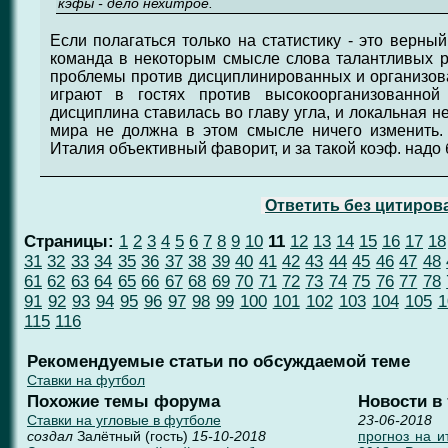
кэфы - дело нехитрое.
Если полагаться только на статистику - это верный
команда в некоторым смысле слова талантливых р
проблемы против дисциплинированных и организова
играют в гостях против высокоорганизованной
дисциплина ставилась во главу угла, и локальная 
мира не должна в этом смысле ничего изменить.
Италия объективный фаворит, и за такой коэф. надо 
Ответить без цитиров
Страницы:
1
2
3
4
5
6
7
8
9
10
11
12
13
14
15
16
17
18
31
32
33
34
35
36
37
38
39
40
41
42
43
44
45
46
47
48
61
62
63
64
65
66
67
68
69
70
71
72
73
74
75
76
77
78
91
92
93
94
95
96
97
98
99
100
101
102
103
104
105
1
115
116
Рекомендуемые статьи по обсуждаемой теме
Ставки на футбол
Похожие темы форума
Новости в
Ставки на угловые в футболе
23-06-2018
создал
Залётный (гость)
15-10-2018
прогноз на 