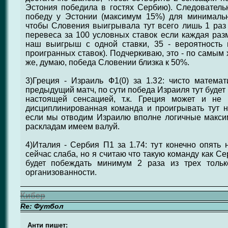
Эстония победила в гостях Сербию). Следователь
победу у Эстонии (максимум 15%) для минимальн
чтобы Словения выигрывала тут всего лишь 1 раз 
перевеса за 100 условных ставок если каждая разм
наш выигрыш с одной ставки, 35 - вероятность
проигранных ставок). Подчеркиваю, это - по самым
же, думаю, победа Словении близка к 50%.
3)Греция - Израиль Ф1(0) за 1.32: чисто матема
предыдущий матч, по сути победа Израиля тут будет 
настоящей сенсацией, т.к. Греция может и не
дисциплинированная команда и проигрывать тут н
если мы отводим Израилю вполне логичные макси
раскладам имеем валуй.
4)Италия - Сербия П1 за 1.74: тут конечно опять 
сейчас слаба, но я считаю что такую команду как С
будет побеждать минимум 2 раза из трех толь
организованности.
Кибер
Re: Футбол
Анти пишет: