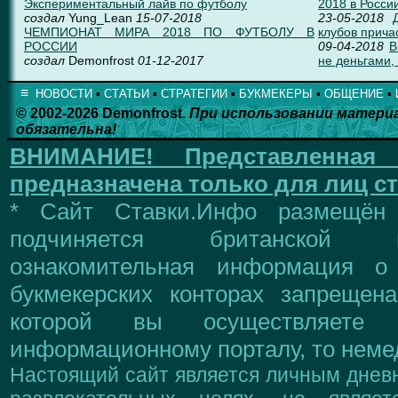
Экспериментальный лайв по футболу
2018 в Росси
создал
Yung_Lean
15-07-2018
23-05-2018
ЧЕМПИОНАТ МИРА 2018 ПО ФУТБОЛУ В
клубов прича
РОССИИ
09-04-2018
В
создал
Demonfrost
01-12-2017
не деньгами, 
≡
НОВОСТИ
▪
СТАТЬИ
▪
СТРАТЕГИИ
▪
БУКМЕКЕРЫ
▪
ОБЩЕНИЕ
▪
© 2002-2026 Demonfrost.
При использовании матери
обязательна!
ВНИМАНИЕ!
Представленна
предназначена только для лиц ст
* Сайт Ставки.Инфо размещён
подчиняется британской 
ознакомительная информация о
букмекерских конторах запрещен
которой вы осуществляете
информационному порталу, то немед
Настоящий сайт является личным дневн