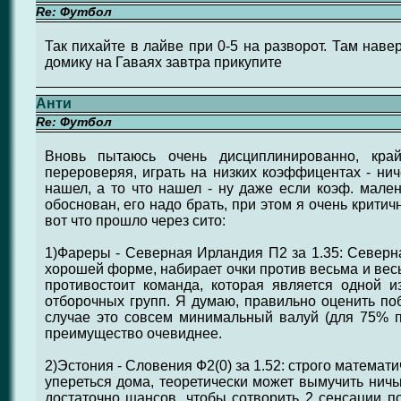
Re: Футбол
Так пихайте в лайве при 0-5 на разворот. Там наве
домику на Гаваях завтра прикупите
Анти
Re: Футбол
Вновь пытаюсь очень дисциплинированно, кра
перероверяя, играть на низких коэффицентах - нич
нашел, а то что нашел - ну даже если коэф. мален
обоснован, его надо брать, при этом я очень крити
вот что прошло через сито:
1)Фареры - Северная Ирландия П2 за 1.35: Северн
хорошей форме, набирает очки против весьма и весь
противостоит команда, которая является одной 
отборочных групп. Я думаю, правильно оценить поб
случае это совсем минимальный валуй (для 75% п
преимущество очевиднее.
2)Эстония - Словения Ф2(0) за 1.52: строго математи
упереться дома, теоретически может вымучить ничь
достаточно шансов, чтобы сотворить 2 сенсации 