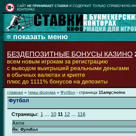
CАЙТ
НЕ ПРИНИМАЕТ СТАВКИ
И СОДЕРЖИТ ТОЛЬКО СПРАВОЧНУЮ ИН
КОНТОРАХ
БЕЗДЕПОЗИТНЫЕ БОНУСЫ КАЗИНО
всем новым игрокам за регистрацию
с выводом выигрышей реальными деньгами
в обычных валютах и крипте
плюс до 1111% бонусов на депозиты
главная
»
темы форума
»
Футбол
- страница
11amp;noinc
Футбол
Страницы:
1
...
10
11
12
...
116
Анти
Re: Футбол