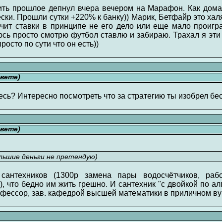
ить прошлое депнул вчера вечером на Марафон. Как дома 
ски. Прошли сутки +220% к банку)) Марик, Бетфайр это халя
ит ставки в принципе не его дело или еще мало проиграл
ь просто смотрю футбол ставлю и забираю. Трахал я эти 
росто по сути что он есть))
свете)
есь? Интересно посмотреть что за стратегию ты изобрел бе
свете)
ольшие деньги не претендую)
сантехников (1300р замена пары водосчётчиков, раб
), что бедно им жить грешно. И сантехник "с двойкой по а
офессор, зав. кафедрой высшей математики в приличном ву