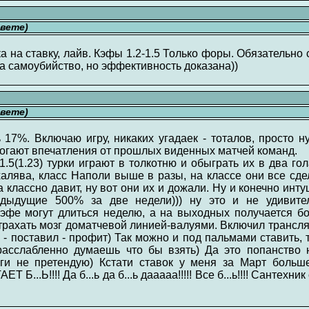
свете)
а на ставку, лайв. Кэфы 1.2-1.5 Только форы. Обязательно
а самоубийство, но эффективность доказана))
свете)
7%. Включаю игру, никаких угадаек - тоталов, просто ну
могают впечатления от прошлых виденных матчей команд.
.5(1.23) турки играют в толкотню и обыграть их в два го
 халява, класс Наполи выше в разы, на классе они все сд
а классно давит, ну вот они их и дожали. Ну и конечно инту
дыдущие 500% за две недели))) ну это и не удивите
фе могут длиться неделю, а на выходных получается бо
трахать мозг доматчевой линией-валуями. Включил трансляц
 - поставил - профит) Так можно и под пальмами ставить
расслабленно думаешь что бы взять) Да это попанство 
ги не претендую) Кстати ставок у меня за Март больш
 Б...Ь!!!! Да б...ь да б...ь дааааа!!!!! Все б...ь!!!! Сантехн