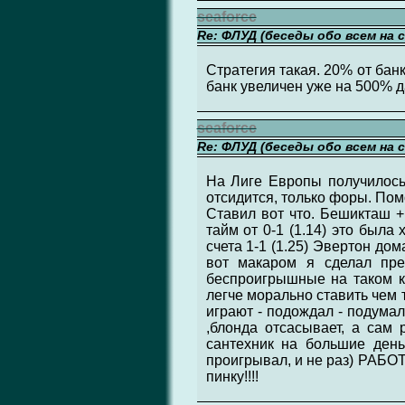
seaforce
Re: ФЛУД (беседы обо всем на 
Стратегия такая. 20% от банк
банк увеличен уже на 500% д
seaforce
Re: ФЛУД (беседы обо всем на 
На Лиге Европы получилось 1
отсидится, только форы. По
Ставил вот что. Бешикташ +1
тайм от 0-1 (1.14) это была
счета 1-1 (1.25) Эвертон дом
вот макаром я сделал пре
беспроигрышные на таком кэ
легче морально ставить чем 
играют - подождал - подумал
,блонда отсасывает, а сам 
сантехник на большие день
проигрывал, и не раз) РАБОТАЕТ
пинку!!!!