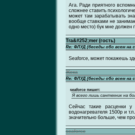
Ага. Ради приятного вспомн
сложнее ставить психологиче
может там зарабатывать знач
вообще ставками не занимаюс
одно место) бук мне должен п
Tra&#252;mer (гость)
Re: ФЛУД (беседы обо всем на 
Seaforce, может покажешь зд
Жека
Re: ФЛУД (беседы обо всем на 
seaforce пишет:
Я всего лишь сантехник на б
Сейчас такие расценки у 
водонагревателя 1500р и т.п.
значительно больше, чем пр
seaforce