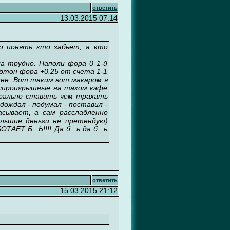
ответить
13.03.2015 07:14
но понять кто забьет, а кто
а трудно. Наполи фора 0 1-й
ертон фора +0.25 от счета 1-1
 нее. Вот таким вот макаром я
беспроигрышные на таком кэфе
орально ставить чем трахать
дождал - подумал - поставил -
сывает, а сам расслабленно
ольшие деньги не претендую)
Т Б...Ь!!!! Да б...ь да б...ь
ответить
15.03.2015 21:12