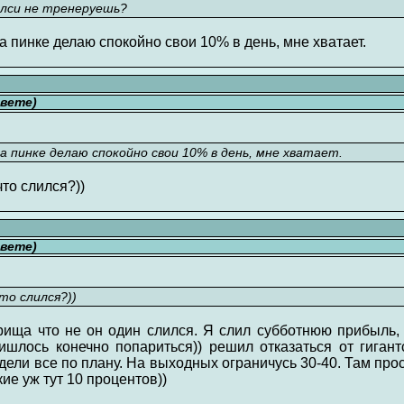
Челси не тренеруешь?
а пинке делаю спокойно свои 10% в день, мне хватает.
свете)
а пинке делаю спокойно свои 10% в день, мне хватает.
что слился?))
свете)
то слился?))
ища что не он один слился. Я слил субботнюю прибыль,
ишлось конечно попариться)) решил отказаться от гигант
ели все по плану. На выходных ограничусь 30-40. Там прос
ие уж тут 10 процентов))