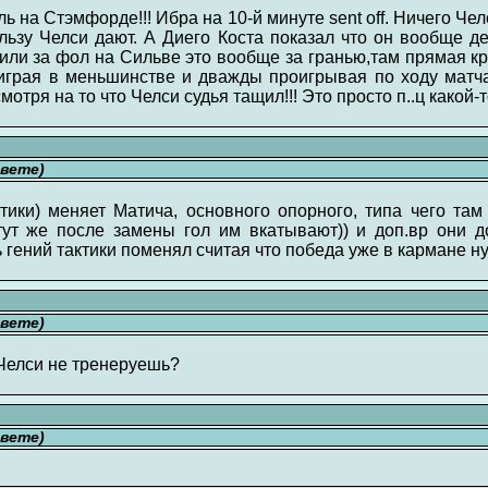
ь на Стэмфорде!!! Ибра на 10-й минуте sent off. Ничего Че
льзу Челси дают. А Диего Коста показал что он вообще де
алили за фол на Сильве это вообще за гранью,там прямая 
играя в меньшинстве и дважды проигрывая по ходу матча
отря на то что Челси судья тащил!!! Это просто п..ц какой-т
свете)
тики) меняет Матича, основного опорного, типа чего там
тут же после замены гол им вкатывают)) и доп.вр они д
 гений тактики поменял считая что победа уже в кармане ну
свете)
 Челси не тренеруешь?
свете)