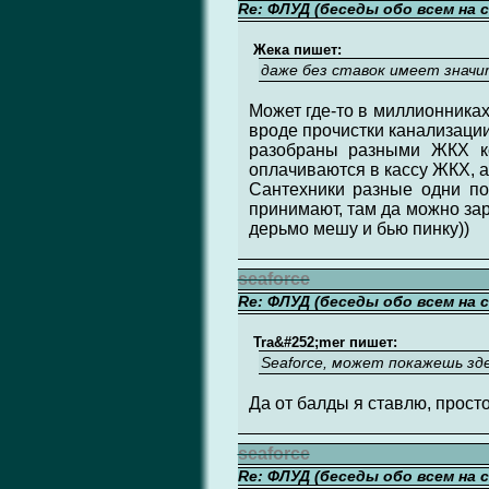
Re: ФЛУД (беседы обо всем на 
Жека пишет:
даже без ставок имеет знач
Может где-то в миллионника
вроде прочистки канализации
разобраны разными ЖКХ ко
оплачиваются в кассу ЖКХ, а
Сантехники разные одни по
принимают, там да можно зар
дерьмо мешу и бью пинку))
seaforce
Re: ФЛУД (беседы обо всем на 
Tra&#252;mer пишет:
Seaforce, может покажешь зд
Да от балды я ставлю, просто 
seaforce
Re: ФЛУД (беседы обо всем на 