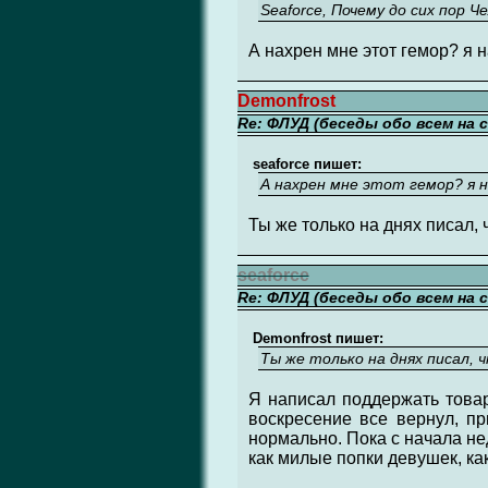
Seaforce, Почему до сих пор 
А нахрен мне этот гемор? я н
Demonfrost
Re: ФЛУД (беседы обо всем на 
seaforce пишет:
А нахрен мне этот гемор? я н
Ты же только на днях писал, 
seaforce
Re: ФЛУД (беседы обо всем на 
Demonfrost пишет:
Ты же только на днях писал, ч
Я написал поддержать товар
воскресение все вернул, пр
нормально. Пока с начала нед
как милые попки девушек, как