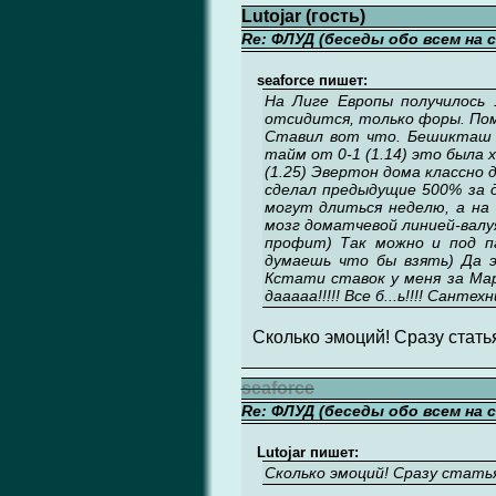
Lutojar (гость)
Re: ФЛУД (беседы обо всем на 
seaforce пишет:
На Лиге Европы получилось 
отсидится, только форы. По
Ставил вот что. Бешикташ +
тайм от 0-1 (1.14) это была 
(1.25) Эвертон дома классно 
сделал предыдущие 500% за д
могут длиться неделю, а на
мозг доматчевой линией-валуя
профит) Так можно и под п
думаешь что бы взять) Да э
Кстати ставок у меня за Март
дааааа!!!!! Все б...ь!!!! Санте
Сколько эмоций! Сразу стать
seaforce
Re: ФЛУД (беседы обо всем на 
Lutojar пишет:
Сколько эмоций! Сразу статья