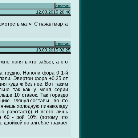
ответить
12.03.2015 20:40
 смотреть матч. С начал марта
ответить
13.03.2015 02:25
жно понять кто забьет, а кто
ла трудно. Наполи фора 0 1-й
елали. Эвертон фора +0.25 от
ция куда ж без нее. Вот таким
льно так как у меня серии
льше 10 ставок. Так гораздо
ию - глянул составы - во что
, тянешь холодную пинаколаду
но работает))) Я всего лишь
е 60 - рой 10% (потому что
ик с двойкой по алгебре трахает