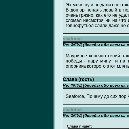
Эх мляя ну и выдали спектакл
В доп.вр пеналь левый в по
очень грязно, как его не уд
сломал несмотря ни на что 
говнофутбол слили даже не см
seaforce
Re: ФЛУД (беседы обо всем на 
Мауринье конечно гений так
победы - пару минут и на 
опорника которого этот млять
Слава (гость)
Re: ФЛУД (беседы обо всем на 
Seaforce, Почему до сих пор
seaforce
Re: ФЛУД (беседы обо всем на 
Слава пишет: