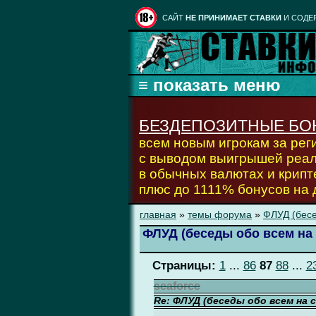
CАЙТ
НЕ ПРИНИМАЕТ СТАВКИ
И СОДЕ
БЕЗДЕПОЗИТНЫЕ БО
всем новым игрокам за ре
с выводом выигрышей реа
в обычных валютах и крипт
плюс до 1111% бонусов на
главная
»
темы форума
»
ФЛУД (бесе
ФЛУД (беседы обо всем на 
Страницы:
1
...
86
87
88
...
2
seaforce
Re: ФЛУД (беседы обо всем на 