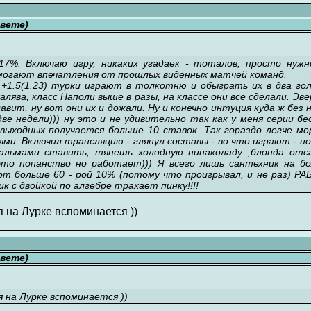
свете)
17%. Включаю игру, никаких угадаек - тоталов, просто нуж
могают впечатления от прошлых виденных матчей команд.
1.5(1.23) турки играют в толкотню и обыграть их в два гол
халява, класс Наполи выше в разы, на классе они все сделали. Эв
давит, ну вот они их и дожали. Ну и конечно интуция куда ж без
ве недели))) ну это и не удивительно так как у меня серии 
 выходных получается больше 10 ставок. Так гораздо легче м
ми. Включил трансляцию - глянул составы - во что играют - по
альмами ставить, тянешь холодную пинаколаду ,блонда отса
то попанство но работает))) Я всего лишь сантехник на б
 больше 60 - рой 10% (потому что проигрывал, и не раз) РАБОТАЕ
хник с двойкой по алгебре трахает пинку!!!!
я на Лурке вспоминается ))
свете)
 на Лурке вспоминается ))