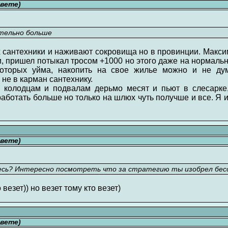
свете)
ительно больше
х сантехники и наживают сокровища но в провинции. Макси
, пришел потыкал тросом +1000 но этого даже на нормаль
торых уйма, накопить на свое жилье можно и не думат
 не в карман сантехнику.
 колодцам и подвалам дерьмо месят и пьют в слесарке,
аботать больше но только на шлюх чуть получше и все. Я и
свете)
есь? Интересно посмотреть что за стратегию ты изобрел бесс
везет)) но везет тому кто везет)
свете)