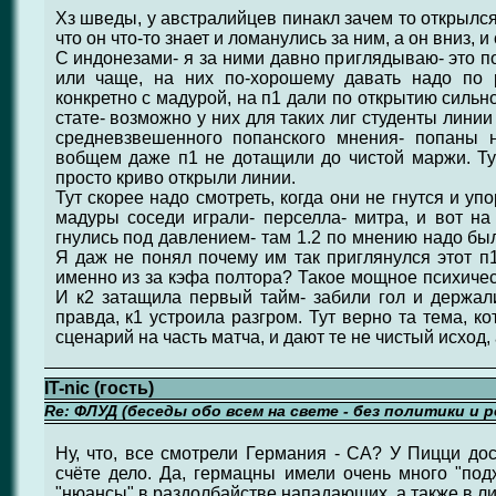
Хз шведы, у австралийцев пинакл зачем то открылся
что он что-то знает и ломанулись за ним, а он вниз, и
С индонезами- я за ними давно приглядываю- это п
или чаще, на них по-хорошему давать надо по 
конкретно с мадурой, на п1 дали по открытию сильн
стате- возможно у них для таких лиг студенты лини
средневзвешенного попанского мнения- попаны 
вобщем даже п1 не дотащили до чистой маржи. Ту
просто криво открыли линии.
Тут скорее надо смотреть, когда они не гнутся и у
мадуры соседи играли- перселла- митра, и вот на
гнулись под давлением- там 1.2 по мнению надо был
Я даж не понял почему им так приглянулся этот п1
именно из за кэфа полтора? Такое мощное психиче
И к2 затащила первый тайм- забили гол и держал
правда, к1 устроила разгром. Тут верно та тема, к
сценарий на часть матча, и дают те не чистый исход,
IT-nic (гость)
Re: ФЛУД (беседы обо всем на свете - без политики и 
Ну, что, все смотрели Германия - СА? У Пицци до
счёте дело. Да, гермацны имели очень много "под
"нюансы" в раздолбайстве нападающих, а также в ли