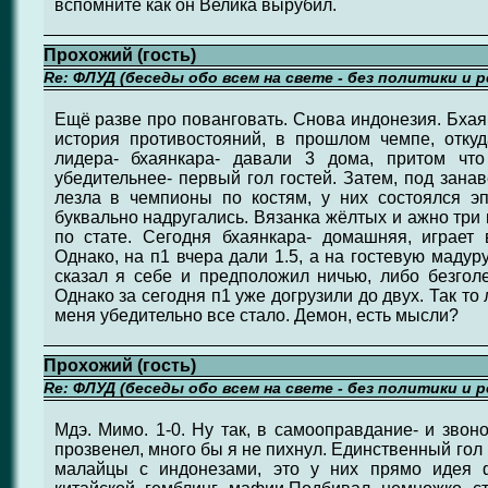
вспомните как он Велика вырубил.
Прохожий (гость)
Re: ФЛУД (беседы обо всем на свете - без политики и 
Ещё разве про пованговать. Снова индонезия. Бхая
история противостояний, в прошлом чемпе, откуд
лидера- бхаянкара- давали 3 дома, притом чт
убедительнее- первый гол гостей. Затем, под занав
лезла в чемпионы по костям, у них состоялся эп
буквально надругались. Вязанка жёлтых и ажно три
по стате. Сегодня бхаянкара- домашняя, играет 
Однако, на п1 вчера дали 1.5, а на гостевую мадур
сказал я себе и предположил ничью, либо безгол
Однако за сегодня п1 уже догрузили до двух. Так то 
меня убедительно все стало. Демон, есть мысли?
Прохожий (гость)
Re: ФЛУД (беседы обо всем на свете - без политики и 
Мдэ. Мимо. 1-0. Ну так, в самооправдание- и звон
прозвенел, много бы я не пихнул. Единственный гол 
малайцы с индонезами, это у них прямо идея 