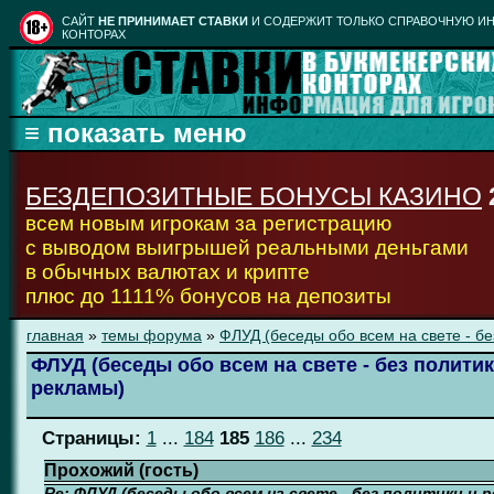
CАЙТ
НЕ ПРИНИМАЕТ СТАВКИ
И СОДЕРЖИТ ТОЛЬКО СПРАВОЧНУЮ ИН
КОНТОРАХ
БЕЗДЕПОЗИТНЫЕ БОНУСЫ КАЗИНО
всем новым игрокам за регистрацию
с выводом выигрышей реальными деньгами
в обычных валютах и крипте
плюс до 1111% бонусов на депозиты
главная
»
темы форума
»
ФЛУД (беседы обо всем на свете - бе
ФЛУД (беседы обо всем на свете - без политик
рекламы)
Страницы:
1
...
184
185
186
...
234
Прохожий (гость)
Re: ФЛУД (беседы обо всем на свете - без политики и 