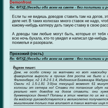
Demonfrost
Re: ФЛУД (беседы обо всем на свете - без политики и 
Если ты не видишь доводов ставить там на догов, эт
деле нет. В таких колхозах много ставок не надо, чт
какому-нибудь капперу дать такую ставку в свою расс
А доводы там любые могут быть, которые от тебя
всю ночь бухала, кто-то увидел и написал где-нибуд
похмелья и разорвали.
Прохожий (гость)
Re: ФЛУД (беседы обо всем на свете - без политики и 
Йцукен пишет:
Дем, не особо слежу за матчами но вот навскидк
фаворитов выросли а причин для роста не было и 
Фалкенберг, п2 1.8-2.6 1:4, Индонезия Бхаянкара Мадура
Оакли п1 1.5-1.81 3:0(на текущий момент 61 мину
колхозы эт сетера но! Ставки то попанские идут н
реально нет доводов на догов ставить: они хуж
букмекерских денег? Попаны в этих чемпах по их же 
да майскор руководствуются и великолепно получаетс
мышлением только так влипают в таких матчах ищя по