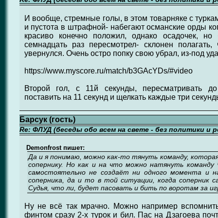
И вообще, стремные голы, в этом товарняке с турка
и пустота в штрафной- набегают османские орды ког
красиво конечно положил, однако осадочек, но
семнадцать раз пересмотрел- склонен полагать,
увернулся. Очень остро попку свою убрал, из-под уда
https://www.myscore.ru/match/b3GAcYDs/#video
Второй гол, с 11й секунды, пересматривать д
поставить на 11 секунд и щелкать каждые три секунд
Барсук (гость)
Re: ФЛУД (беседы обо всем на свете - без политики и 
Demonfrost пишет:
Да и я понимаю, можно как-то тянуть команду, котора
сопернику. Но как и на что можно натянуть команду 
самостоятельно не создаёт ни одного момента и н
соперника, да и то в той ситуации, когда соперник 
Судья, что ли, будет пасовать и бить по воротам за иг
Ну не всё так мрачно. Можно например вспомнить
финтом сразу 2-х турок и бил. Пас на Дзагоева по