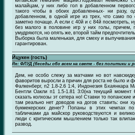
китайской гемблинг мафии.Подбивал немножко ст
малайцам, у них либо гол в добавленном первого
такого чтобы в обоих добавленных- ни разу, о
добавленном, в одной игре из трех, что само по
заметно почаще. А если с 40й и с 84й посмотреть, н
без малого в половине игр у них голы, причем, 
умудряются, но опять же, второй тайм предпочтитель
Выборка была маленькая, для смеху и выпучивания 
гарантирован.
Йцукен (гость)
Re: ФЛУД (беседы обо всем на свете - без политики и 
Дем, не особо слежу за матчами но вот навскидк
фаворитов выросли а причин для роста не было и 
Фалкенберг, п2 1.8-2.6 1:4, Индонезия Бхаянкара М
Бентли Оакли п1 1.5-1.81 3:0(на текущий момент
сказать колхозы эт сетера но! Ставки то попанские 
там реально нет доводов на догов ставить: они ху
букмекерских денег? Попаны в этих чемпах по
табличками да майскор руководствуются и велик
люди с критическим мышлением только так влипаю
развод.