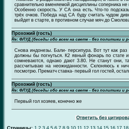
сравнительно вменяемой дисциплины соперника не п
Особенно скорость. У СА она есть. Что-то подска
трёх очков. Победа над СА буду считать чудом ди
выйдет в старте, в противном случае мяч до Смолов
Прохожий (гость)
Re: ФЛУД (беседы обо всем на свете - без политики и 
Снова индонезы. Бали- персипура. Вот тут как раз 
должны бы погнуться. К2 явный фонарь по стате и
сомневаются, однако дают 3.80. Не станут они, та
рассчитываю на неожиданности. Склоняюсь к нич
посмотрю. Прематч ставка- первый гол гостей, остал
Прохожий (гость)
Re: ФЛУД (беседы обо всем на свете - без политики и 
Первый гол хозяев, конечно же
Ответить без цитиров
Страницы:
1
2
3
4
5
6
7
8
9
10
11
12
13
14
15
16
17
18