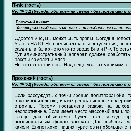
IT-nic (гость)
Re: ФЛУД (беседы обо всем на свете - без политики и 
Прохожий пишет:
договороспособность сторон, при глобальном капитал
Сдаётся мне, Вы может быть правы. Сегодня новость
быть в НАТО. Не оценивал шансы вступления, но поч
саудиты и Катар - это что-то вроде Вна и РФ. То ест
Тут административный аппарат должен сработать
ракеты-самолёты-мясо.
Но это всего три очка. Надо ещё два как минимум, с
Прохожий (гость)
Re: ФЛУД (беседы обо всем на свете - без политики и 
Если рассуждать с точки зрения политпаранойи, 
внутриполитически, иначе репутационные издержки
огромны. Посему поставлена задача на выход
неспортивные. Если имеет место массовый плач, по
слаще для обывателя будет этот выход- пр
эмоциональным фоном хомячка. Для выброса д
качели. Египет хочет наших туристов и побольше- с 