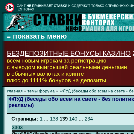
CАЙТ
НЕ ПРИНИМАЕТ СТАВКИ
И СОДЕРЖИТ ТОЛЬКО СПРАВОЧНУЮ ИН
КОНТОРАХ
БЕЗДЕПОЗИТНЫЕ БОНУСЫ КАЗИНО
всем новым игрокам за регистрацию
с выводом выигрышей реальными деньгами
в обычных валютах и крипте
плюс до 1111% бонусов на депозиты
главная
»
темы форума
»
ФЛУД (беседы обо всем на свете - бе
ФЛУД (беседы обо всем на свете - без политик
рекламы)
Страницы:
1
...
138
139
140
...
234
3303
Re: ФЛУД (беседы обо всем на свете - без политики и 