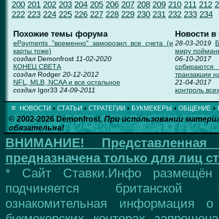
200
201
202
203
204
205
206
207
208
209
210
211
212
2
222
223
224
225
226
227
228
229
230
231
232
233
234
Похожие темы форума
Новости в
ePayments "временно" заморозил все счета (и
28-03-2019
Б
карты тоже)
миру пойман
создал
Demonfrost
11-02-2020
06-10-2017
КОНЕЦ СВЕТА
собираются
создал
Rodger
20-12-2012
транзакции н
NFL, MLB, NCAA и все остальное
21-04-2017
создал
Igor33
24-09-2011
контроль всех
≡
НОВОСТИ
▪
СТАТЬИ
▪
СТРАТЕГИИ
▪
БУКМЕКЕРЫ
▪
ОБЩЕНИЕ
▪
© 2002-2026 Demonfrost.
При использовании матери
обязательна!
ВНИМАНИЕ!
Представленна
предназначена только для лиц ст
* Сайт Ставки.Инфо размещён
подчиняется британской 
ознакомительная информация о
букмекерских конторах запрещен