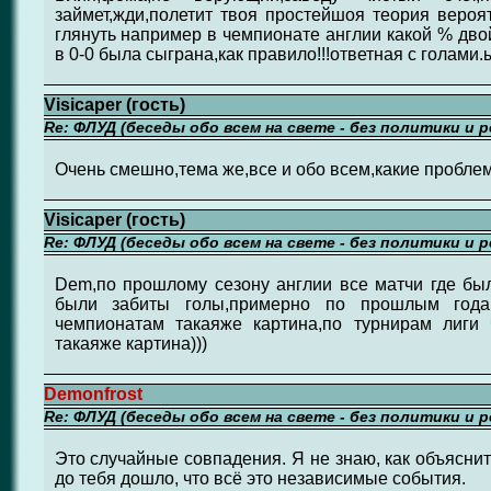
займет,жди,полетит твоя простейшоя теория вероят
глянуть например в чемпионате англии какой % двой
в 0-0 была сыграна,как правило!!!ответная с голам
Visicaper (гость)
Re: ФЛУД (беседы обо всем на свете - без политики и 
Очень смешно,тема же,все и обо всем,какие проблем
Visicaper (гость)
Re: ФЛУД (беседы обо всем на свете - без политики и 
Dem,по прошлому сезону англии все матчи где был
были забиты голы,примерно по прошлым года
чемпионатам такаяже картина,по турнирам лиги ч
такаяже картина)))
Demonfrost
Re: ФЛУД (беседы обо всем на свете - без политики и 
Это случайные совпадения. Я не знаю, как объясни
до тебя дошло, что всё это независимые события.