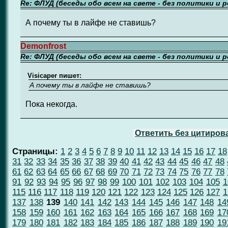
Re: ФЛУД (беседы обо всем на свете - без политики и 
А почему ты в лайфе не ставишь?
Demonfrost
Re: ФЛУД (беседы обо всем на свете - без политики и 
Visicaper пишет:
А почему ты в лайфе не ставишь?
Пока некогда.
Ответить без цитиров
Страницы:
1
2
3
4
5
6
7
8
9
10
11
12
13
14
15
16
17
18
31
32
33
34
35
36
37
38
39
40
41
42
43
44
45
46
47
48
61
62
63
64
65
66
67
68
69
70
71
72
73
74
75
76
77
78
91
92
93
94
95
96
97
98
99
100
101
102
103
104
105
1
115
116
117
118
119
120
121
122
123
124
125
126
127
1
137
138
139
140
141
142
143
144
145
146
147
148
14
158
159
160
161
162
163
164
165
166
167
168
169
17
179
180
181
182
183
184
185
186
187
188
189
190
19