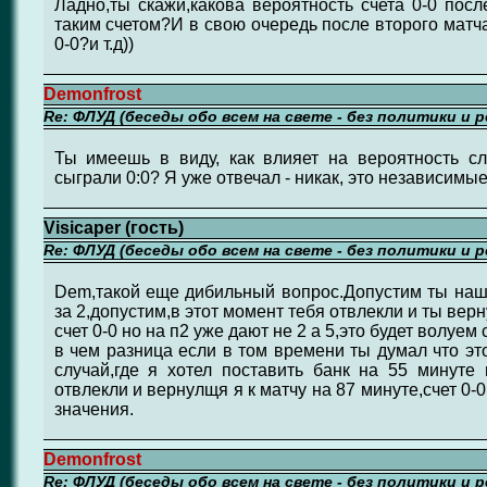
Ладно,ты скажи,какова вероятность счета 0-0 посл
таким счетом?И в свою очередь после второго матча
0-0?и т.д))
Demonfrost
Re: ФЛУД (беседы обо всем на свете - без политики и 
Ты имеешь в виду, как влияет на вероятность сл
сыграли 0:0? Я уже отвечал - никак, это независимы
Visicaper (гость)
Re: ФЛУД (беседы обо всем на свете - без политики и 
Dem,такой еще дибильный вопрос.Допустим ты наш
за 2,допустим,в этот момент тебя отвлекли и ты верн
счет 0-0 но на п2 уже дают не 2 а 5,это будет волуе
в чем разница если в том времени ты думал что эт
случай,где я хотел поставить банк на 55 минуте
отвлекли и вернулщя я к матчу на 87 минуте,счет 0-0
значения.
Demonfrost
Re: ФЛУД (беседы обо всем на свете - без политики и 