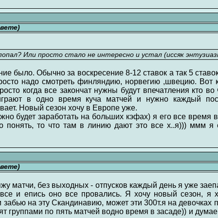
свете)
 попал? Или просто стало не интересно и устал (иссяк энтузиа
ие было. Обычно за воскресение 8-12 ставок а так 5 ставо
росто надо смотреть финляндию, норвегию ,швецию. Вот 
просто когда все закончат нужны будут впечатления кто во 
играют в одно время куча матчей и нужно каждый пос
вает. Новый сезон хочу в Европе уже.
но будет заработать на больших кэфах) я его все время 
 понять, то что там в линию дают это все х..я))) ммм 
свете)
жу матчи, без выходных - отпусков каждый день я уже заеп
все и епись оно все провались. Я хочу новый сезон, я 
и забью на эту Скандинавию, может эти 300т.я на девочках п
ят группами по пять матчей водно время в засаде)) и думае