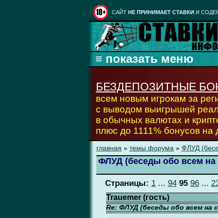
CАЙТ
НЕ ПРИНИМАЕТ СТАВКИ
И СОДЕ
БЕЗДЕПОЗИТНЫЕ БО
всем новым игрокам за ре
с выводом выигрышей реа
в обычных валютах и крипт
плюс до 1111% бонусов на
главная
»
темы форума
»
ФЛУД (бесе
ФЛУД (беседы обо всем на 
Страницы:
1
...
94
95
96
...
2
Trauemer (гость)
Re: ФЛУД (беседы обо всем на 