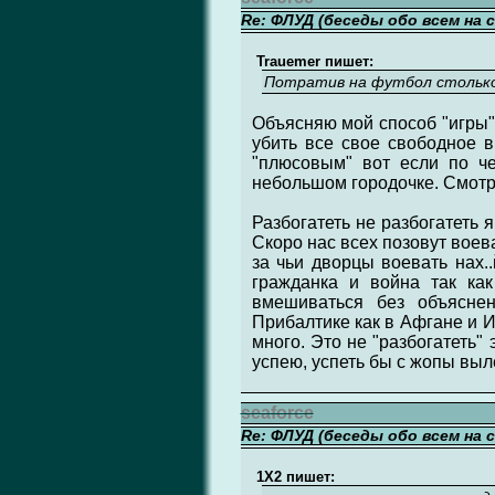
Re: ФЛУД (беседы обо всем на 
Trauemer пишет:
Потратив на футбол столько 
Объясняю мой способ "игры" 
убить все свое свободное в
"плюсовым" вот если по чес
небольшом городочке. Смотре
Разбогатеть не разбогатеть я
Скоро нас всех позовут воев
за чьи дворцы воевать нах..
гражданка и война так ка
вмешиваться без объясне
Прибалтике как в Афгане и И
много. Это не "разбогатеть" 
успею, успеть бы с жопы выле
seaforce
Re: ФЛУД (беседы обо всем на 
1X2 пишет: