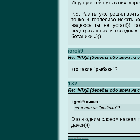
Ищу простой путь в них, упро
P.S. Раз ты уже решил взять
тонко и терпеливо искать ж
надеюсь ты не устал))) т
недотраханных и голодных ж
ботаники...)))
igrok9
Re: ФЛУД (беседы обо всем на 
кто такие "рыбаки"?
1X2
Re: ФЛУД (беседы обо всем на 
igrok9 пишет:
кто такие "рыбаки"?
Это я одним словом назвал те
дачей)))
seaforce