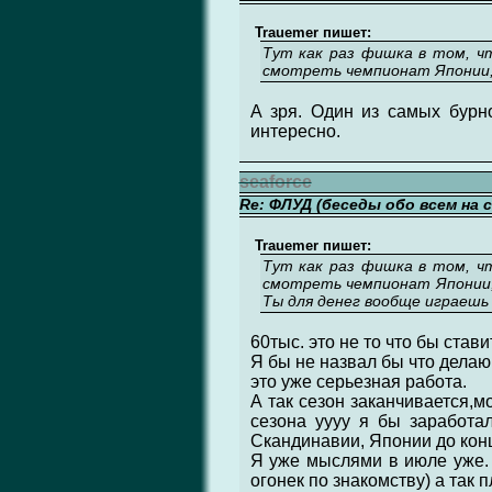
Trauemer пишет:
Тут как раз фишка в том, ч
смотреть чемпионат Японии,
А зря. Один из самых бурн
интересно.
seaforce
Re: ФЛУД (беседы обо всем на 
Trauemer пишет:
Тут как раз фишка в том, ч
смотреть чемпионат Японии, 
Ты для денег вообще играешь
60тыс. это не то что бы став
Я бы не назвал бы что делаю 
это уже серьезная работа.
А так сезон заканчивается,мо
сезона уууу я бы заработал
Скандинавии, Японии до конц
Я уже мыслями в июле уже. Т
огонек по знакомству) а так 