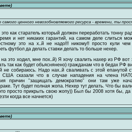
свете)
самого ценного невозобновляемого ресурса - времени, ты прос
это как старатель который должен переработать тонну ра
ремя и нет никаких гарантий, на самом деле слиться мож
тному это на х..й не надо!!! никому!! просто кули че
ть футбол да делать ставки делать то больше нехер.
 на это ходил, мне пох..й) Я хочу свалить нахер из РФ вот э
ать так как будет объяснянено) гражданам что в бедах РФ 
й не собираюсь. Надо нах..й сваливать с этой епанутой с
к США сказали что в случае нападения на члена НА
ния причин "защищать демократию" они там уже нача
раке. Тут будет полная жопа. Нехер тут делать. Что бы вал
это просто прикрыть свою жопу)) Был бы 2008 хотя бы, да 
зти когда все начнется)
свете)