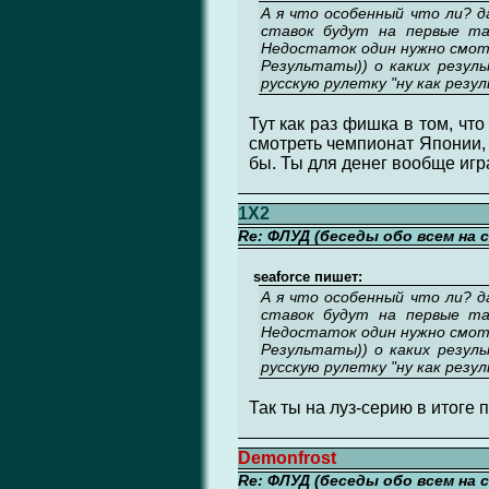
А я что особенный что ли? д
ставок будут на первые та
Недостаток один нужно смотр
Результаты)) о каких резул
русскую рулетку "ну как рез
Тут как раз фишка в том, чт
смотреть чемпионат Японии, 
бы. Ты для денег вообще иг
1X2
Re: ФЛУД (беседы обо всем на 
seaforce пишет:
А я что особенный что ли? д
ставок будут на первые та
Недостаток один нужно смотр
Результаты)) о каких резул
русскую рулетку "ну как рез
Так ты на луз-серию в итоге 
Demonfrost
Re: ФЛУД (беседы обо всем на 