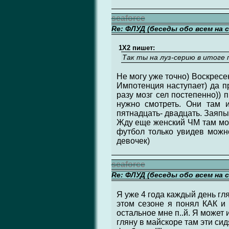
seaforce
Re: ФЛУД (беседы обо всем на 
1X2 пишет:
Так ты на луз-серию в итоге
Не могу уже точно) Воскресен
Импотенция наступает) да п
разу мозг сел постепенно)) 
нужно смотреть. Они там 
пятнадцать- двадцать. Заяпы
Жду еще женский ЧМ там мож
футбол только увидев можно
девочек)
seaforce
Re: ФЛУД (беседы обо всем на 
Я уже 4 года каждый день гля
этом сезоне я понял КАК и 
остальное мне п..й. Я может 
гляну в майскоре там эти сид