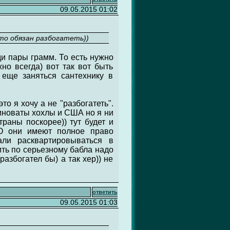
09.05.2015 01:02
то обязан разбогатеть))
ди пары грамм. То есть нужно
но всегда) вот так вот быть
м еще заняться сантехнику в
то я хочу а не "разбогатеть".
виноваты хохлы и США но я ни
траны поскорее)) тут будет и
ТО они имеют полное право
ли расквартировываться в
ить по серьезному бабла надо
разбогател бы) а так хер)) не
ответить
09.05.2015 01:03