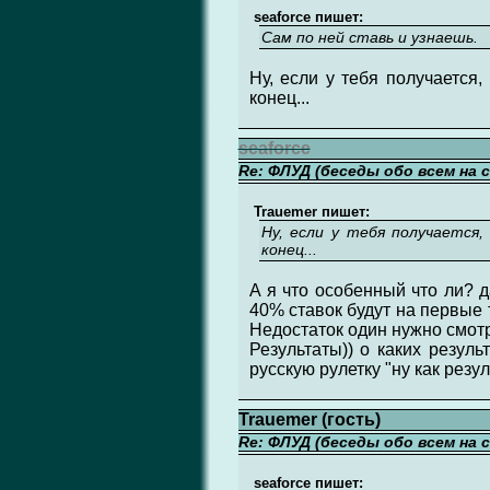
seaforce пишет:
Сам по ней ставь и узнаешь.
Ну, если у тебя получается,
конец...
seaforce
Re: ФЛУД (беседы обо всем на 
Trauemer пишет:
Ну, если у тебя получается
конец...
А я что особенный что ли? д
40% ставок будут на первые 
Недостаток один нужно смотр
Результаты)) о каких резуль
русскую рулетку "ну как резу
Trauemer (гость)
Re: ФЛУД (беседы обо всем на 
seaforce пишет: