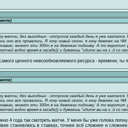
свете)
жу матчи, без выходных - отпусков каждый день я уже заепался.
ись оно все провались. Я хочу новый сезон, я хочу девочек на ЧМ 
навию, может эти 300т.я на девочках подниму. А то воротит у
атчей водно время в засаде)) и думаешь "идите вы на х..й со св
самого ценного невозобновляемого ресурса - времени, ты п
свете)
жу матчи, без выходных - отпусков каждый день я уже заепался.
ись оно все провались. Я хочу новый сезон, я хочу девочек на ЧМ 
навию, может эти 300т.я на девочках подниму. А то воротит у
атчей водно время в засаде)) и думаешь "идите вы на х..й со св
но 4 года так смотреть матчи. У меня бы уже голова лопну
ивее становлюсь в ставках, точнее всё сложнее и сложнее