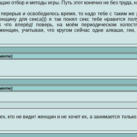
щаю отбор и методы игры. Путь этот конечно не без труда, н
 перерыв и освободилось время, то надо тебе с таким же 
енщину для секса))) я так понял секс тебе нравится пол
ак что вперёд! поверь, на моём периодическом холост
енщин, учитывая, что кругом сейчас одни алкаши, геи, 
свете)
свете)
х, кто не видит женщин и не хочет их, а занимается тольк