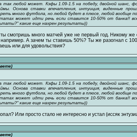
а так любой может. Кэфы 1.09-1.5 на победу, двойной шанс, ф
ймы. Основа ставки впечатления, интуиция, виденные прош
еть много футбола, но любой будет в плюсе, любой вообще по
ьтатах может идти речь если ставится 10-50% от банка!! вс
ультаты?" какие еще нахрен результаты))
о ты смотришь много матчей уже не первый год. Никому же
например. А зачем ты ставишь 50%? Ты же разогнал с 100
раешь или для удовольствия?
свете)
а так любой может. Кэфы 1.09-1.5 на победу, двойной шанс, ф
ймы. Основа ставки впечатления, интуиция, виденные прош
еть много футбола, но любой будет в плюсе, любой вообще по
ьтатах может идти речь если ставится 10-50% от банка!! вс
ультаты?" какие еще нахрен результаты))
попал? Или просто стало не интересно и устал (иссяк энтуз
свете)