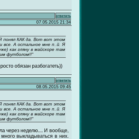
ответить
07.05.2015 21:34
 Я понял КАК да. Вот вот этом
и все. А остальное мне п..й. Я
же) как гляну в майскоре там
оим футболом!!"
росто обязан разбогатеть))
ответить
08.05.2015 09:45
 Я понял КАК да. Вот вот этом
и все. А остальное мне п..й. Я
же) как гляну в майскоре там
оим футболом!!"
ла через неделю.... И вообще,
 много выкладываться в них.