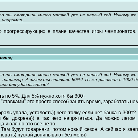
то ты смотришь много матчей уже не первый год. Никому же 
 например.
о прогрессирующих в плане качества игры чемпионатов.
свете)
то ты смотришь много матчей уже не первый год. Никому же 
например. А зачем ты ставишь 50%? Ты же разогнал с 1000 до
 или для удовольствия?
ить по 5%. Для 5% нужно хотя бы 300т.
"ставками" это просто способ занять время, заработать нем
раль упала, усталость)) чего толку если нет банка в 300т?
 бы дохрена)) а так чего напрягаться. Да можно летом 
а июля но это все не то.
ам будут товарняки, потом новый сезон. А сейчас я заеп
плевать) пускай допинывают без меня)