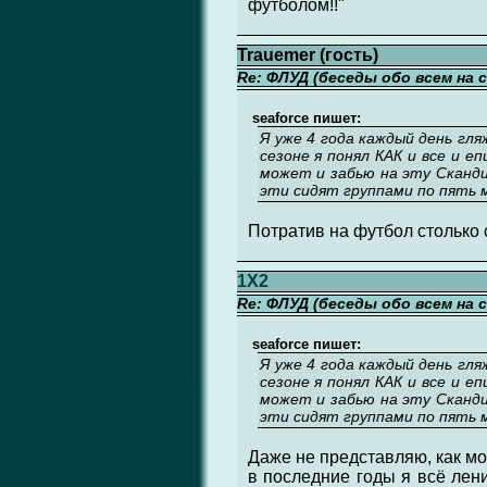
футболом!!"
Trauemer (гость)
Re: ФЛУД (беседы обо всем на 
seaforce пишет:
Я уже 4 года каждый день гля
сезоне я понял КАК и все и еп
может и забью на эту Сканди
эти сидят группами по пять м
Потратив на футбол столько 
1X2
Re: ФЛУД (беседы обо всем на 
seaforce пишет:
Я уже 4 года каждый день гля
сезоне я понял КАК и все и еп
может и забью на эту Сканди
эти сидят группами по пять м
Даже не представляю, как мож
в последние годы я всё лен