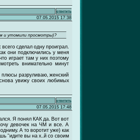
ответить
07.05.2015 17:38
зм и утомили просмотры)?
к всего сделал одну проиграл.
как они подключились у меня
что играет там у них поэтому
мотреть внимательно минут
в плюсы разруливаю, женский
я снова увижу своих любимых
ответить
07.05.2015 17:48
ался. Я понял КАК да. Вот вот
хочу девочек на ЧМ и все. А
одниму. А то воротит уже) как
шь "идите вы на х..й со своим