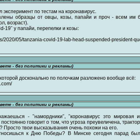
 эксперимент по тестам на коронавирус.
лены образцы от овцы, козы, папайи и проч - всем и
л, возраст).
d-19" у папайи, перепелки и козы:
s/2020/05/tanzania-covid-19-lab-head-suspended-president-que
свете - без политики и рекламы)
в которой досконально по полочкам разложено вообще всё:
s.com/
свете - без политики и рекламы)
ажаешься - "намордники", "коронавирус это мировая и
стоянно говорит о том, что угроза преувеличена, трактор 
? Просто твои высказывания очень похожи на его.
тносишься к Дню Победы? В Минске сегодня парад был