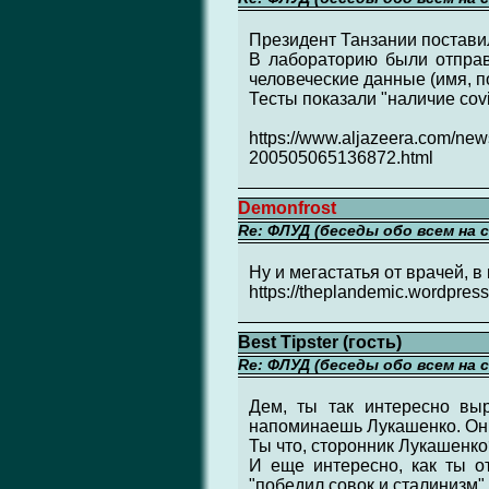
Президент Танзании поставил
В лабораторию были отправ
человеческие данные (имя, по
Тесты показали "наличие covi
https://www.aljazeera.com/new
200505065136872.html
Demonfrost
Re: ФЛУД (беседы обо всем на 
Ну и мегастатья от врачей, 
https://theplandemic.wordpres
Best Tipster (гость)
Re: ФЛУД (беседы обо всем на 
Дем, ты так интересно выр
напоминаешь Лукашенко. Он по
Ты что, сторонник Лукашенко
И еще интересно, как ты о
"победил совок и сталинизм"