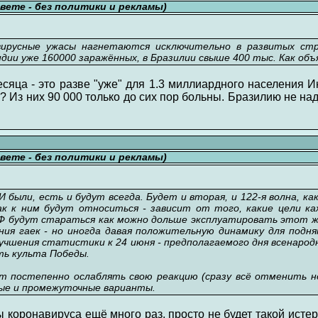
свете - без политики и рекламы)
вирусные ужасы нагнетаются исключительно в развитых стра
Индии уже 160000 заражённых, в Бразилии свыше 400 тыс. Как о
сяца - это разве "уже" для 1.3 миллиардного населения 
? Из них 90 000 только до сих пор больны. Бразилию не над
свете - без политики и рекламы)
 были, есть и будут всегда. Будет и вторая, и 122-я волна, как 
ак к ним будут относиться - зависит от того, какие цели ка
Ф будут стараться как можно дольше эксплуатировать этот ж
ния гаек - но иногда давая положительную динамику для подн
чшения статистики к 24 июня - предполагаемого дня всенародн
ть культа Победы.
 постепенно ослаблять свою реакцию (сразу всё отменить не
ные и промежуточные варианты.
ы коронавируса ещё много раз, просто не будет такой истер