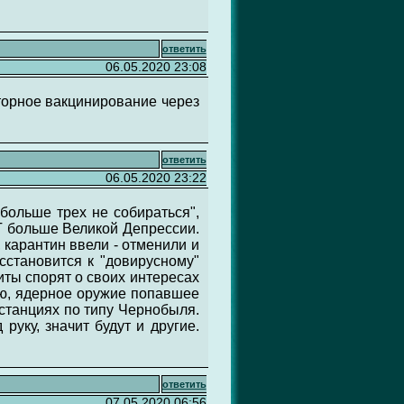
ответить
06.05.2020 23:08
торное вакцинирование через
ответить
06.05.2020 23:22
больше трех не собираться",
ЕТ больше Великой Депрессии.
 карантин ввели - отменили и
сстановится к "довирусному"
иты спорят о своих интересах
вую, ядерное оружие попавшее
станциях по типу Чернобыля.
уку, значит будут и другие.
ответить
07.05.2020 06:56