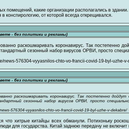
ых помещений, какие организации располагались в здании.
 в конспирологию, от которой всегда открещивался.
свете - без политики и рекламы)
ванно раскошмаривать коронавирус. Так постепенно дой
 стандартный сезонный набор вирусов ОРВИ, просто специа
e/news-576304-vyyasnilos-chto-vo-francii-covid-19-byl-uzhe-v-
свете - без политики и рекламы)
ванно раскошмаривать коронавирус. Так постепенно дойдут 
андартный сезонный набор вирусов ОРВИ, просто специально
news-576304-vyyasnilos-chto-vo-francii-covid-19-byl-uzhe-v-dekabre/
ся что хитрые китайцы всех обманули. Потихоньку роскош
 люди для государства. Китай заднюю передачу не включит 