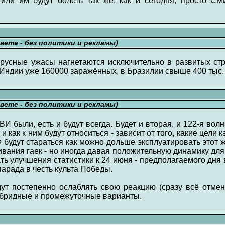
или им будут болеть так же, как и сегодня, просто СМ
свете - без политики и рекламы)
ирусные ужасы нагнетаются исключительно в развитых стр
 Индии уже 160000 заражённых, в Бразилии свыше 400 тыс.
свете - без политики и рекламы)
 были, есть и будут всегда. Будет и вторая, и 122-я волн
 и как к ним будут относиться - зависит от того, какие цели
Ф будут стараться как можно дольше эксплуатировать этот
вания гаек - но иногда давая положительную динамику дл
ть улучшения статистики к 24 июня - предполагаемого дня
арада в честь культа Победы.
т постепенно ослаблять свою реакцию (сразу всё отмен
гибридные и промежуточные варианты.