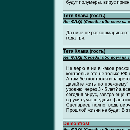
будут полумеры, вирус призн
Тетя Клава (гость)
Re: ФЛУД (беседы обо всем на 
Да ниче не раскошмаривают,
года три.
Тетя Клава (гость)
Re: ФЛУД (беседы обо всем на 
Не верю я ни в какое раско
контроль и это не только РФ
А там без контроля и запрет
давайте жить по прежнему" 
уровню, через 3 - 5 лет? а 
сегодня вирус, завтра еще ч
в руки сумасшедших фанатик
Сценариев полно, ведь виру
Прошлой жизни не будет. В э
Demonfrost
Re: ФЛУД (беседы обо всем на 