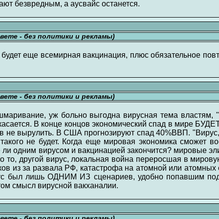
ают безвредным, а аусвайс останется.
свете - без политики и рекламы)
 будет еще всемирная вакцинация, плюс обязательное пов
свете - без политики и рекламы)
шмаривание, уж больно выгодна вирусная тема властям, "
 касается. В конце концов экономический спад в мире БУД
ов не вырулить. В США прогнозируют спад 40%ВВП. "Вирус,
такого не будет. Когда еще мировая экономика сможет во
все ли одним вирусом и вакцинацией закончится? мировые эл
то то, другой вирус, локальная война переросшая в миро
ов из за развала РФ, катастрофа на атомной или атомных 
с был лишь ОДНИМ ИЗ сценариев, удобно попавшим под р
том смысл вирусной вакханалии.
свете - без политики и рекламы)