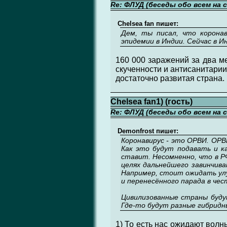
Re: ФЛУД (беседы обо всем на 
Chelsea fan пишет:
Дем, ты писал, что корона
эпидемии в Индии. Сейчас в 
160 000 заражений за два ме
скученности и антисанитарии
достаточно развитая страна.
Chelsea fan1) (гость)
Re: ФЛУД (беседы обо всем на 
Demonfrost пишет:
Коронавирус - это ОРВИ. ОРВИ
Как это будут подавать и к
ставит. Несомненно, что в Р
целях дальнейшего завинчива
Например, стоит ожидать улу
и перенесённого парада в чес
Цивилизованные страны будут
Где-то будут разные гибрид
1) То есть нас ожидают волн