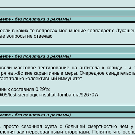
свете - без политики и рекламы)
если в каких-то вопросах моё мнение совпадает с Лукашенк
ые вопросы не отвечаю.
свете - без политики и рекламы)
вели массовое тестирование на антитела к ковиду - и 
ря на жёсткие карантинные меры. Очередное свидетельство
отает только коллективный иммунитет.
нных составила 0.29%:
05/test-sierologici-risultati-lombardia/926707/
свете - без политики и рекламы)
 просто сезонная хуета с большей смертностью чем у
вления заинтересованными сторонами. Понятно что осень