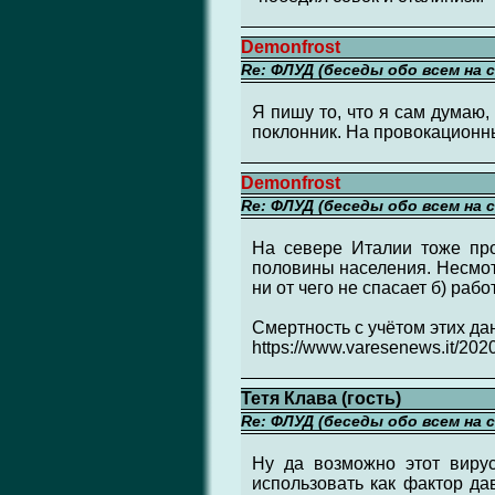
Demonfrost
Re: ФЛУД (беседы обо всем на 
Я пишу то, что я сам думаю, 
поклонник. На провокационн
Demonfrost
Re: ФЛУД (беседы обо всем на 
На севере Италии тоже про
половины населения. Несмот
ни от чего не спасает б) раб
Смертность с учётом этих да
https://www.varesenews.it/2020/
Тетя Клава (гость)
Re: ФЛУД (беседы обо всем на 
Ну да возможно этот вирус
использовать как фактор да