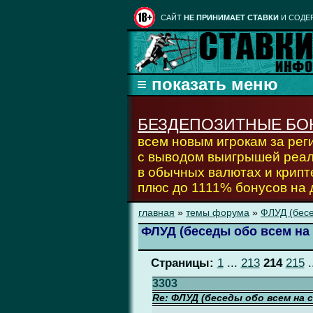
CАЙТ
НЕ ПРИНИМАЕТ СТАВКИ
И СОДЕ
БЕЗДЕПОЗИТНЫЕ БО
всем новым игрокам за ре
с выводом выигрышей реа
в обычных валютах и крипт
плюс до 1111% бонусов на
главная
»
темы форума
»
ФЛУД (бесе
ФЛУД (беседы обо всем на 
Страницы:
1
...
213
214
215
.
3303
Re: ФЛУД (беседы обо всем на 