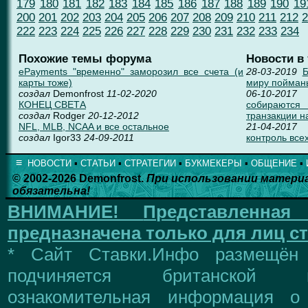
179
180
181
182
183
184
185
186
187
188
189
190
19
200
201
202
203
204
205
206
207
208
209
210
211
212
2
222
223
224
225
226
227
228
229
230
231
232
233
234
Похожие темы форума
Новости в
ePayments "временно" заморозил все счета (и
28-03-2019
Б
карты тоже)
миру пойман
создал
Demonfrost
11-02-2020
06-10-2017
КОНЕЦ СВЕТА
собираются
создал
Rodger
20-12-2012
транзакции н
NFL, MLB, NCAA и все остальное
21-04-2017
создал
Igor33
24-09-2011
контроль всех
≡
НОВОСТИ
▪
СТАТЬИ
▪
СТРАТЕГИИ
▪
БУКМЕКЕРЫ
▪
ОБЩЕНИЕ
▪
© 2002-2026 Demonfrost.
При использовании матери
обязательна!
ВНИМАНИЕ!
Представленна
предназначена только для лиц ст
* Сайт Ставки.Инфо размещён
подчиняется британской 
ознакомительная информация о