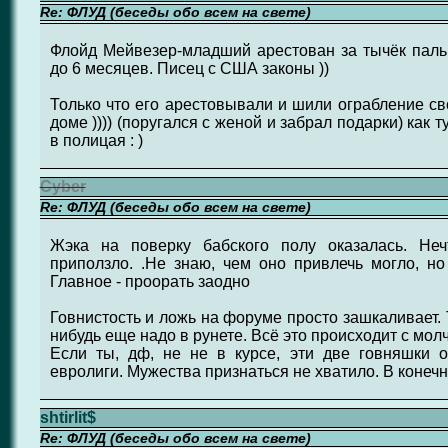
Re: ФЛУД (беседы обо всем на свете)
Флойд Мейвезер-младший арестован за тычёк пальц
до 6 месяцев. Писец с США законы ))
Только что его арестовывали и шили ограбление св
доме )))) (поругался с женой и забрал подарки) как 
в полицая : )
Cyber
Re: ФЛУД (беседы обо всем на свете)
Жэка на поверку бабского полу оказалась. Не
приползло. .Не знаю, чем оно привлечь могло, н
Главное - проорать заодно
Говнистость и ложь на форуме просто зашкаливает. 
нибудь еще надо в рунете. Всё это происходит с мол
Если ты, дф, не не в курсе, эти две говняшки о
евролиги. Мужества признаться не хватило. В конечн
shtirlit$
Re: ФЛУД (беседы обо всем на свете)