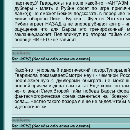
партнеру.У Гвардиолы на поле какой-то ФАНТАЗМ 
дублеры - млять и Рубин сосет по игре прилич
лавке))).Не сможет Бекиеч подсказать в перерыве "
линия обороны.Пике - Бускетс - Фуентес.Это что м
Рубин играет НАЗАД а не вперед,убивая контр - иг
ощущение что для Барсы это тренировочный ма
закланье,захочет Пеп,впихнут во втором тайме ск
вообще НИЧЕГО не зависит.
seaforce
Re: ФЛУД (беседы обо всем на свете)
Какой-то тупорылый идиотический позор.Тупорыле
Гвардиола показывает.Смотри неуч - чемпион Росс
необъезженную с дублерами обыграть не можешь
полной,причем издевательски так.Еще ходит он там
че-то видит.Смех.Второй тайм победа Барсы фора 
фантасмогорическая схема смениться на "боевую"
осла.....Честно такого позора я еще не видел.Чтобы 
идеологически.
seaforce
Re: ФЛУД (беседы обо всем на свете)