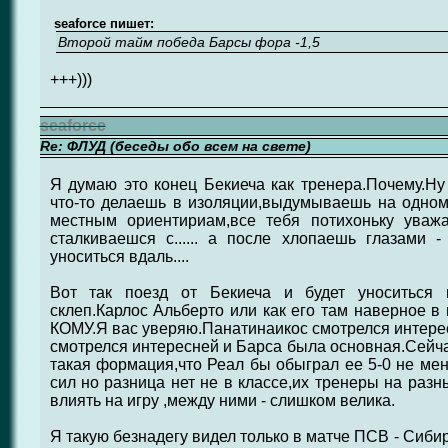
seaforce пишет:
Второй тайм победа Барсы фора -1,5
+++)))
seaforce
Re: ФЛУД (беседы обо всем на свете)
Я думаю это конец Бекиеча как тренера.Почему.Ну
что-то делаешь в изоляции,выдумываешь на одном
местным ориентириам,все тебя потихоньку уваж
сталкиваешся с...... а после хлопаешь глазами 
уноситься вдаль....
Вот так поезд от Бекиеча и будет уноситься 
склеп.Карлос Альберто или как его там наверное в
КОМУ.Я вас уверяю.Панатинаикос смотрелся интерес
смотрелся интересней и Барса была основная.Сейча
такая формация,что Реал бы обыграл ее 5-0 не ме
сил но разница нет не в классе,их тренеры на разн
влиять на игру ,между ними - слишком велика.
Я такую безнадегу видел только в матче ПСВ - Сибир