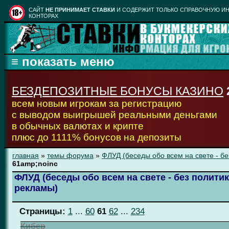
CАЙТ
НЕ ПРИНИМАЕТ СТАВКИ
И СОДЕРЖИТ ТОЛЬКО СПРАВОЧНУЮ ИН
КОНТОРАХ
БЕЗДЕПОЗИТНЫЕ БОНУСЫ КАЗИНО
всем новым игрокам за регистрацию
с выводом выигрышей реальными деньгами
в обычных валютах и крипте
плюс до 1111% бонусов на депозиты
главная
»
темы форума
»
ФЛУД (беседы обо всем на свете - бе
61amp;noinc
ФЛУД (беседы обо всем на свете - без политик
рекламы)
Страницы:
1
...
60
61
62
...
234
Кибер