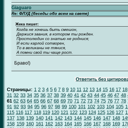
Giaguaro
Re: ФЛУД (беседы обо всем на свете)
Жека пишет:
Когда не хочешь быть смешон,
Держися звания, в котором ты рожден.
Простолюдин со знатью не роднися;
И если карлой сотворен,
То в великаны не тянися,
А помни свой ты чаще рост.
Браво!)
Ответить без цитиров
Страницы:
1
2
3
4
5
6
7
8
9
10
11
12
13
14
15
16
17
18
31
32
33
34
35
36
37
38
39
40
41
42
43
44
45
46
47
48
61
62
63
64
65
66
67
68
69
70
71
72
73
74
75
76
77
78
91
92
93
94
95
96
97
98
99
100
101
102
103
104
105
1
115
116
117
118
119
120
121
122
123
124
125
126
127
1
137
138
139
140
141
142
143
144
145
146
147
148
14
158
159
160
161
162
163
164
165
166
167
168
169
17