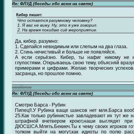
Re: ФЛУД (беседы обо всем на свете)
Кибер пишет:
Что остается разумному человеку?
1. Я вас не вижу. Ну, это я уже говорил.
2. На время покидаю сиё мероприятие.
Да, кибер, разумно:
1. Сделайся невидимым или слепым на два глаза.
2. Сгинь нечистивый и больше не появляйся.
А если серьёзно. Кибер, ты нафиг никому не 
глупостями. Открываешь свою тему, объясняй вразу
примерами и цифрами. Желаю творческих успехов.
засранца, но прошлое помню.
seaforce
Re: ФЛУД (беседы обо всем на свете)
Смотрю Барса - Рубин
Пипец!!.У Рубина ваще шансов нет мля.Барса воо
25.Как только рубинистые завладевают их тут же н
штрафной вчетвером кроют,наши выглядят при
ДЮСШСА.Млять.Бекиеч.Ты к чему своих игроков гот
толком выйти на могут,как идиоты по полю рас