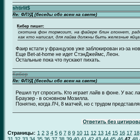
shtirlit$
Re: ФЛУД (беседы обо всем на свете)
Кибер пишет:
скотина фон тормозит, на файере блин глохнет, рад
как кто написал, для лайва должны быть железные яйца
Фаир кстати у французов уже заблокирован из-за нов
Еще Bet-at-home не идет СтэнДжеймс, Леон.
Остальные пока что пускают пихать.
Кибер
Re: ФЛУД (беседы обо всем на свете)
Решил тут спросить. Кто играет лайв в фоне. У вас л
Браузер - в основном Мозилла.
Понятно, когда ЛЧ, 8 матчей, но с трудом представля
Ответить без цитиров
Страницы:
1
2
3
4
5
6
7
8
9
10
11
12
13
14
15
16
17
18
31
32
33
34
35
36
37
38
39
40
41
42
43
44
45
46
47
48