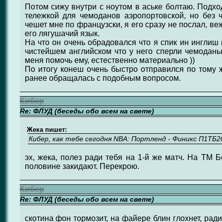
Потом сижу внутри с ноутом в аське болтаю. Подход
тележкой для чемоданов аэропортовской, но без 
чешет мне по французски, я его сразу не послал, в
его лягушачий язык.
На что он очень обрадовался что я спик ин инглиш 
чистейшем английском что у него сперли чемоданы 
меня помочь ему, естественно материально ))
По итогу конеш очень быстро отправился по тому ж
ранее обращалась с подобным вопросом.
Кибер
Re: ФЛУД (беседы обо всем на свете)
Жека пишет:
Кибер, как тебе сегодня NBA: Портленд - Финикс П1ТБ20
эх, жека, полез ради тебя на 1-й же матч. На ТМ 
половине закидают. Перекрою.
Кибер
Re: ФЛУД (беседы обо всем на свете)
скотина фон тормозит, на файере блин глохнет, рад