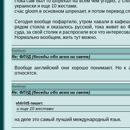
Пока сам был то шпрехал на всем чем угодно, 2 слов
украински и еще 10 жестами.
счас gloom в основном шпрехает, я потом перевод 
Сегодня вообще пофартило, утром хавали в кафешке
рядом стояла и оказалось русской, тока живет во 
суда, за свой столик и распросили все что интересов
Нормально вообщем, жить тут можно.
Кибер
Re: ФЛУД (беседы обо всем на свете)
Вообще английский они хорошо понимают. Но к 
относятся.
Кибер
Re: ФЛУД (беседы обо всем на свете)
shtirlit$ пишет:
и еще 10 жестами
на деле это самый лучший международный язык.