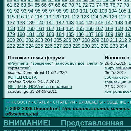
61
62
63
64
65
66
67
68
69
70
71
72
73
74
75
76
77
78
91
92
93
94
95
96
97
98
99
100
101
102
103
104
105
1
115
116
117
118
119
120
121
122
123
124
125
126
127
1
137
138
139
140
141
142
143
144
145
146
147
148
14
158
159
160
161
162
163
164
165
166
167
168
169
17
179
180
181
182
183
184
185
186
187
188
189
190
19
200
201
202
203
204
205
206
207
208
209
210
211
212
2
222
223
224
225
226
227
228
229
230
231
232
233
234
Похожие темы форума
Новости в
ePayments "временно" заморозил все счета (и
28-03-2019
Б
карты тоже)
миру пойман
создал
Demonfrost
11-02-2020
06-10-2017
КОНЕЦ СВЕТА
собираются
создал
Rodger
20-12-2012
транзакции н
NFL, MLB, NCAA и все остальное
21-04-2017
создал
Igor33
24-09-2011
контроль всех
≡
НОВОСТИ
▪
СТАТЬИ
▪
СТРАТЕГИИ
▪
БУКМЕКЕРЫ
▪
ОБЩЕНИЕ
▪
© 2002-2026 Demonfrost.
При использовании матери
обязательна!
ВНИМАНИЕ!
Представленна