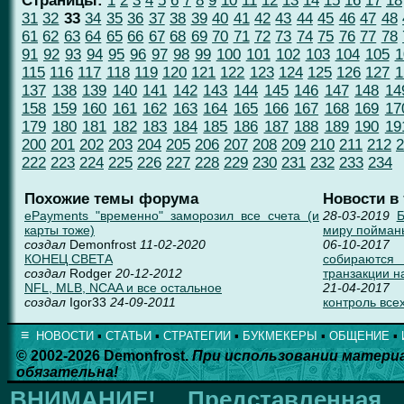
Страницы:
1
2
3
4
5
6
7
8
9
10
11
12
13
14
15
16
17
18
31
32
33
34
35
36
37
38
39
40
41
42
43
44
45
46
47
48
61
62
63
64
65
66
67
68
69
70
71
72
73
74
75
76
77
78
91
92
93
94
95
96
97
98
99
100
101
102
103
104
105
1
115
116
117
118
119
120
121
122
123
124
125
126
127
1
137
138
139
140
141
142
143
144
145
146
147
148
14
158
159
160
161
162
163
164
165
166
167
168
169
17
179
180
181
182
183
184
185
186
187
188
189
190
19
200
201
202
203
204
205
206
207
208
209
210
211
212
2
222
223
224
225
226
227
228
229
230
231
232
233
234
Похожие темы форума
Новости в
ePayments "временно" заморозил все счета (и
28-03-2019
Б
карты тоже)
миру пойман
создал
Demonfrost
11-02-2020
06-10-2017
КОНЕЦ СВЕТА
собираются
создал
Rodger
20-12-2012
транзакции н
NFL, MLB, NCAA и все остальное
21-04-2017
создал
Igor33
24-09-2011
контроль всех
≡
НОВОСТИ
▪
СТАТЬИ
▪
СТРАТЕГИИ
▪
БУКМЕКЕРЫ
▪
ОБЩЕНИЕ
▪
© 2002-2026 Demonfrost.
При использовании матери
обязательна!
ВНИМАНИЕ!
Представленна