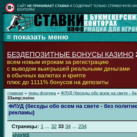
CАЙТ
НЕ ПРИНИМАЕТ СТАВКИ
И СОДЕРЖИТ ТОЛЬКО СПРАВОЧНУЮ ИН
КОНТОРАХ
БЕЗДЕПОЗИТНЫЕ БОНУСЫ КАЗИНО
всем новым игрокам за регистрацию
с выводом выигрышей реальными деньгами
в обычных валютах и крипте
плюс до 1111% бонусов на депозиты
главная
»
темы форума
»
ФЛУД (беседы обо всем на свете - бе
33amp;noinc
ФЛУД (беседы обо всем на свете - без политик
рекламы)
Страницы:
1
...
32
33
34
...
234
shtirlit$