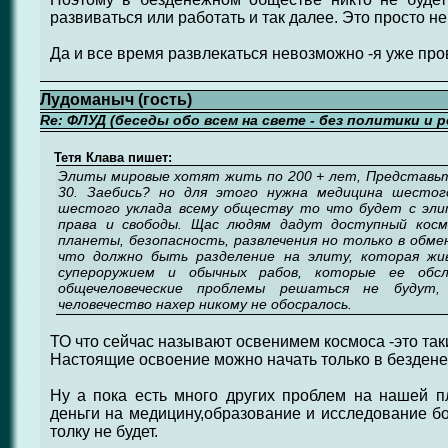
развиваться или работать и так далее. Это просто не
Да и все время развлекаться невозможно -я уже про
Лудоманыч (гость)
Re: ФЛУД (беседы обо всем на свете - без политики и 
Тетя Клава пишет:
Элиты мировые хотят жить по 200 + лет, Представьт
30. Заебись? но для этого нужна медицина шестог
шестого уклада всему обществу то что будет с эли
права и свободы. Щас людям дадут доступный косм
планеты, безопасность, развлечения но только в обме
что должно быть разделение на элиту, которая жи
супероружием и обычных рабов, которые ее обсл
общечеловеческие проблемы решаться не будут,
человечество нахер никому не обосралось.
ТО что сейчас называют освенимем космоса -это так
Настоящие освоение можно начать только в бездене
Ну а пока есть много других проблем на нашей пл
деньги на медицину,образование и исследование б
толку не будет.