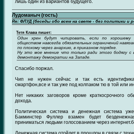
лишь один из вариантов будущего.
Лудоманыч (гость)
Re: ФЛУД (беседы обо всем на свете - без политики и 
Тетя Клава пишет:
Один хрен будут чипировать, если по хорошему 
обществом навсегда обязательных ограничений навяза
по плохому через анархию, в приказном порядке.
Ну это мое мнение что только ради этого бодягу с в
демонтажу демократии на Западе.
Спасибо поржал.
Чип не нужен сейчас и так есть идентифик
смартфон,все и так уже под колпаком тю в той или и
Нет никаких заговоров кроме краткосрочного об
дохода.
Политическая система и денежная система уже
Бакминстер Фуллер взамен будет безденежн
приниматься людьми голосованием через интернет.б
Денежная система отойдет в прошлон в связи с тех