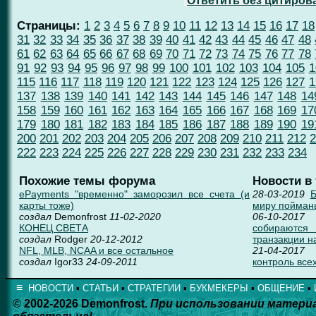
Ответить без цитиров
Страницы:
1
2
3
4
5
6
7
8
9
10
11
12
13
14
15
16
17
18
31
32
33
34
35
36
37
38
39
40
41
42
43
44
45
46
47
48
61
62
63
64
65
66
67
68
69
70
71
72
73
74
75
76
77
78
91
92
93
94
95
96
97
98
99
100
101
102
103
104
105
1
115
116
117
118
119
120
121
122
123
124
125
126
127
1
137
138
139
140
141
142
143
144
145
146
147
148
14
158
159
160
161
162
163
164
165
166
167
168
169
17
179
180
181
182
183
184
185
186
187
188
189
190
19
200
201
202
203
204
205
206
207
208
209
210
211
212
2
222
223
224
225
226
227
228
229
230
231
232
233
234
Похожие темы форума
Новости в
ePayments "временно" заморозил все счета (и
28-03-2019
Б
карты тоже)
миру пойман
создал
Demonfrost
11-02-2020
06-10-2017
КОНЕЦ СВЕТА
собираются
создал
Rodger
20-12-2012
транзакции н
NFL, MLB, NCAA и все остальное
21-04-2017
создал
Igor33
24-09-2011
контроль всех
≡
НОВОСТИ
▪
СТАТЬИ
▪
СТРАТЕГИИ
▪
БУКМЕКЕРЫ
▪
ОБЩЕНИЕ
▪
© 2002-2026 Demonfrost.
При использовании матери