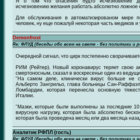
Я о том что опасения будто исчезновение д
исчезновению желания работать абсолютно ложное 
Для обслуживания в автоматизированом мире п
человек, ну еще пожалуй некоторая часть медиков и 
Demonfrost
Re: ФЛУД (беседы обо всем на свете - без политики и 
Очередной сигнал, что цирк постепенно сворачивает
РИМ (Рейтер). Новый коронавирус теряет свою ак
смертоносным, сказал в воскресенье один из ведущи
"На самом деле, клинически вирус больше не с
Альберто Зангрильо, глава больницы Сан-Раффаэл
Ломбардии, которая перенесла основную тяжес
Италии.
"Мазки, которые были выполнены за последние 10
вирусную нагрузку, которая была абсолютно беско
которая была проведена месяц или два месяца назад"
Аналитик РФПЛ (гость)
Re: ФЛУД (беседы обо всем на свете - без политики и 