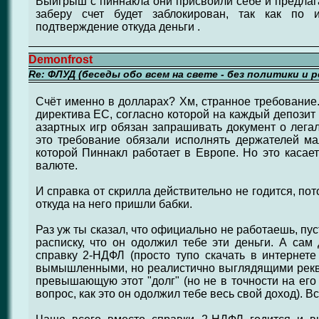
Выигрыш с пиннакла они присвоили себе и предлага
заберу счет будет заблокирован, так как по
подтверждение откуда деньги .
Demonfrost
Re: ФЛУД (беседы обо всем на свете - без политики и 
Счёт именно в долларах? Хм, странное требование.
директива ЕС, согласно которой на каждый депозит
азартных игр обязан запрашивать документ о лега
это требование обязали исполнять держателей ма
которой Пиннакл работает в Европе. Но это касает
валюте.
И справка от скрилла действительно не годится, пот
откуда на него пришли бабки.
Раз уж ты сказал, что официально не работаешь, пу
расписку, что он одолжил тебе эти деньги. А сам 
справку 2-НДФЛ (просто тупо скачать в интернет
вымышленными, но реалистично выглядящими рекви
превышающую этот "долг" (но не в точности на его
вопрос, как это он одолжил тебе весь свой доход). Вс