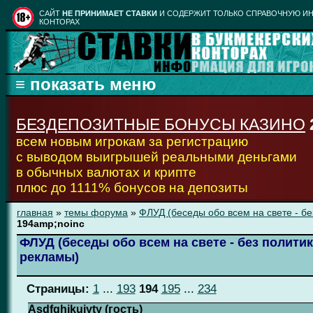
CАЙТ
НЕ ПРИНИМАЕТ СТАВКИ
И СОДЕРЖИТ ТОЛЬКО СПРАВОЧНУЮ ИН
КОНТОРАХ
БЕЗДЕПОЗИТНЫЕ БОНУСЫ КАЗИНО
всем новым игрокам за регистрацию
с выводом выигрышей реальными деньгами
в обычных валютах и крипте
плюс до 1111% бонусов на депозиты
главная
»
темы форума
»
ФЛУД (беседы обо всем на свете - бе
194amp;noinc
ФЛУД (беседы обо всем на свете - без политик
рекламы)
Страницы:
1
...
193
194
195
...
234
Asdfghjkuiyty (гость)