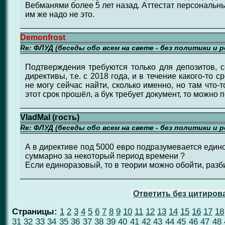
Вебманями более 5 лет назад. Аттестат персональны
им же надо не это.
Demonfrost
Re: ФЛУД (беседы обо всем на свете - без политики и 
Подтверждения требуются только для депозитов, 
директивы, т.е. с 2018 года, и в течение какого-то 
не могу сейчас найти, сколько именно, но там что-
этот срок прошёл, а бук требует документ, то можно 
VladMal (гость)
Re: ФЛУД (беседы обо всем на свете - без политики и 
А в директиве под 5000 евро подразумевается един
суммарно за некоторый период времени ?
Если единоразовый, то в теории можно обойти, разби
Ответить без цитиров
Страницы:
1
2
3
4
5
6
7
8
9
10
11
12
13
14
15
16
17
18
31
32
33
34
35
36
37
38
39
40
41
42
43
44
45
46
47
48