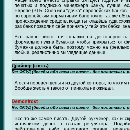
Чаще всего вместо справки 2-НДФЛ годится и в
печатью и подписью менеджера банка, лучше, есл
Европе (ВТБ, Сбер или "дочка" европейских банков - 
по европейским нормативам банк точно так же обяз
происхождении средств, когда ты кладёшь туда схож
раз банк позволил себе принять у тебя эти бабки, зна
Всё равно никто эти справки на достоверность 
формально нужна бумажка, чтобы прикрыться от фи
бумажка должна быть, поэтому можно на (реально
любые, реалистично выглядящие данные.
Драйвер (гость)
Re: ФЛУД (беседы обо всем на свете - без политики и 
А если перевёл деньги из другой конторы, то что им 
Вообще жесть я такого от пинакла не ожидал.
Demonfrost
Re: ФЛУД (беседы обо всем на свете - без политики и 
Всё то же самое писать. Другой букмекер, как и с
источником денег в глазах регулятора. Подой
работодателя либо налогового органа, неважн