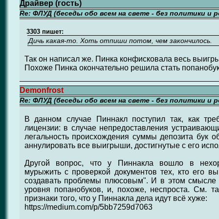
Драйвер (гость)
Re: ФЛУД (беседы обо всем на свете - без политики и 
3303 пишет:
Дичь какая-то. Хоть отпиши потом, чем закончилось.
Так он написал же. Пинка конфисковала весь выигры
Похоже Пинка окончательно решила стать попанобу
Demonfrost
Re: ФЛУД (беседы обо всем на свете - без политики и 
В данном случае Пиннакл поступил так, как треб
лицензии: в случае непредоставления устраивающ
легальность происхождения суммы депозита бук об
аннулировать все выигрыши, достигнутые с его исп
Другой вопрос, что у Пиннакла вошло в нехо
мурыжить с проверкой документов тех, кто его вы
создавать проблемы плюсовым". И в этом смысле 
уровня попанобуков, и, похоже, неспроста. См. т
признаки того, что у Пиннакла дела идут всё хуже:
https://medium.com/p/5bb7259d7063