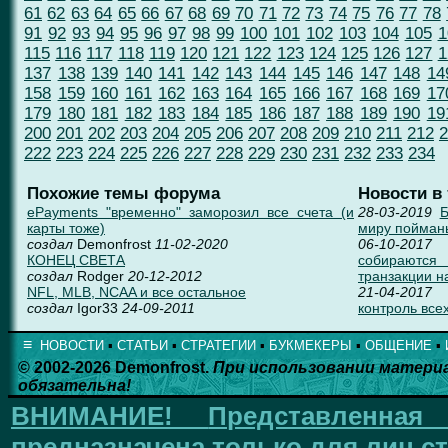
61
62
63
64
65
66
67
68
69
70
71
72
73
74
75
76
77
78
91
92
93
94
95
96
97
98
99
100
101
102
103
104
105
1
115
116
117
118
119
120
121
122
123
124
125
126
127
1
137
138
139
140
141
142
143
144
145
146
147
148
14
158
159
160
161
162
163
164
165
166
167
168
169
17
179
180
181
182
183
184
185
186
187
188
189
190
19
200
201
202
203
204
205
206
207
208
209
210
211
212
2
222
223
224
225
226
227
228
229
230
231
232
233
234
Похожие темы форума
Новости в
ePayments "временно" заморозил все счета (и
28-03-2019
Б
карты тоже)
миру пойман
создал
Demonfrost
11-02-2020
06-10-2017
КОНЕЦ СВЕТА
собираются
создал
Rodger
20-12-2012
транзакции н
NFL, MLB, NCAA и все остальное
21-04-2017
создал
Igor33
24-09-2011
контроль всех
≡
НОВОСТИ
▪
СТАТЬИ
▪
СТРАТЕГИИ
▪
БУКМЕКЕРЫ
▪
ОБЩЕНИЕ
▪
© 2002-2026 Demonfrost.
При использовании матери
обязательна!
ВНИМАНИЕ!
Представленна
предназначена только для лиц ст