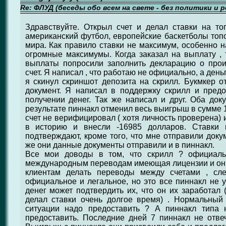
Re: ФЛУД (беседы обо всем на свете - без политики и 
Здравствуйте. Открыл счет и делал ставки на то
американский футбол, европейские баскетболы топо
мира. Как правило ставки не максимум, особенно н
огромные максимумы. Когда заказал на выплату , 
выплаты попросили заполнить декларацию о про
счет. Я написал , что работаю не официально, а день
я скинул скриншот депозита на скрилл. Букмкер о
документ. Я написал в поддержку скрилл и предо
получении денег. Так же написал и друг. Оба док
результате пиннакл отменил весь выигрыш в сумме 1
счет не верифицировал ( хотя личность проверена)
в историю и внесли -16985 долларов. Ставки 
подтверждают, кроме того, что мне отправили доку
же они данные документы отправили и в пиннакл.
Все мои доводы в том, что скрилл ? официаль
международным переводам имеющая лицензии и о
клиентам делать переводы между счетами , сле
официальное и легальное, но это все пиннакл не у
денег может подтвердить их, что он их заработал 
делал ставки очень долгое время) . Нормальны
ситуации надо предоставить ? А пиннакл типа
предоставить. Последние дней 7 пиннакл не отве