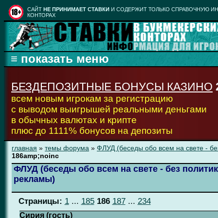
CАЙТ
НЕ ПРИНИМАЕТ СТАВКИ
И СОДЕРЖИТ ТОЛЬКО СПРАВОЧНУЮ ИН
КОНТОРАХ
БЕЗДЕПОЗИТНЫЕ БОНУСЫ КАЗИНО
всем новым игрокам за регистрацию
с выводом выигрышей реальными деньгами
в обычных валютах и крипте
плюс до 1111% бонусов на депозиты
главная
»
темы форума
»
ФЛУД (беседы обо всем на свете - бе
186amp;noinc
ФЛУД (беседы обо всем на свете - без политик
рекламы)
Страницы:
1
...
185
186
187
...
234
Сирия (гость)