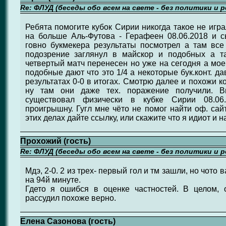
Re: ФЛУД (беседы обо всем на свете - без политики и 
Ребята помогите кубок Сирии никогда такое не игра
на больше Аль-Футова - Герафеен 08.06.2018 и с
говно букмекера результаты посмотрел а там все
подозрение заглянул в майскор и подобных а т
четвертый матч перенесен но уже на сегодня а мое
подобные дают что это 1/4 а некоторые бук.конт. д
результатах 0-0 в итогах. Смотрю далее и похожи к
ну там они даже тех. поражение получили. В
существовал физически в кубке Сирии 08.06.
проигрышну. Гугл мне чёто не помог найти оф. сай
этих делах дайте ссылку, или скажите что я идиот и 
Прохожий (гость)
Re: ФЛУД (беседы обо всем на свете - без политики и 
Мдэ, 2-0. 2 из трех- первый гол и тм зашли, но чото
на 94й минуте.
Гдето я ошибся в оценке частностей. В целом, 
рассудил похоже верно.
Елена Сазонова (гость)