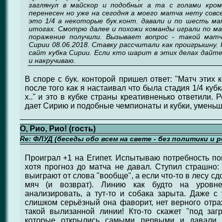
заглянул в майскор и подобных а та с голами кро
перенесен но уже на сегодня а моего матча нету сов
это 1/4 а некоторые бук.конт. давали и по шесть ма
итогах. Смотрю далее и похожи команды играли по май
поражение получили. Вызывает вопрос - такой матч
Сирии 08.06.2018. Ставку рассчитали как проигрышну. 
сайт кубка Сирии. Если кто шарит в этих делах дайте
и накручиваю.
В споре с бук. конторой пришел ответ: "Матч этих 
после того как я настаивал что была стадия 1/4 кубк
х.." и это в кубке страны креативненько ответили. 
дает Сирию и подобные чемпионаты и кубки, уменьша
О, Рио, Рио! (гость)
Re: ФЛУД (беседы обо всем на свете - без политики и 
Проиграл +1 на Египет. Испытываю потребность пок
хотя прогноз до матча не давал. Ступил страшно:
выиграют от слова "вообще", а если что-то в лесу сдох
мяч (и возврат). Линию как будто на уровне
анализировать, а тут-то и собака зарыта. Даже 
слишком серьёзный она фаворит, нет верного отр
такой вылизанной линии! Кто-то скажет "под загр
которые открылись самыми первыми и давали 1