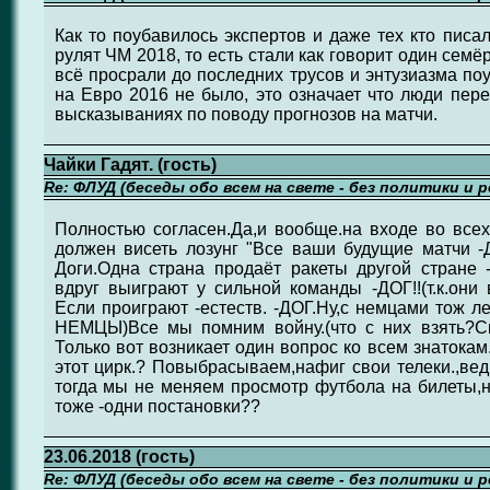
Как то поубавилось экспертов и даже тех кто писал
рулят ЧМ 2018, то есть стали как говорит один семё
всё просрали до последних трусов и энтузиазма поу
на Евро 2016 не было, это означает что люди пер
высказываниях по поводу прогнозов на матчи.
Чайки Гадят. (гость)
Re: ФЛУД (беседы обо всем на свете - без политики и 
Полностью согласен.Да,и вообще.на входе во все
должен висеть лозунг "Все ваши будущие матчи -
Доги.Одна страна продаёт ракеты другой стране 
вдруг выиграют у сильной команды -ДОГ!!(т.к.они 
Если проиграют -естеств. -ДОГ.Ну,с немцами тож ле
НЕМЦЫ)Все мы помним войну.(что с них взять?С
Только вот возникает один вопрос ко всем знатокам
этот цирк.? Повыбрасываем,нафиг свои телеки.,вед
тогда мы не меняем просмотр футбола на билеты,
тоже -одни постановки??
23.06.2018 (гость)
Re: ФЛУД (беседы обо всем на свете - без политики и 