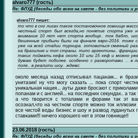
alvaro777 (гость)
Re: ФЛУД (беседы обо всем на свете - без политики и 
alvaro777 пишет:
то что в снг лигах такое постановочное говнище массо
честный спорт был всегда,но понятие спорта уже н
внимание 10 лет нет спорта вообще.. ток бабло, шоу, 
бешенные прибыли были на финале евро-2016. тоже с
уже на всей стадии турнира. готовиться смачный раз
на бразилию и топ страны. типо аргентины.. франции.
таких поймать кефа около 10 или 15 кеф и можно уже
думаю будет поболее. особенно с разворотами ... в л
поле.. в реалити шоу.. ждемс.
около месяца назад отписывал пацанам... и браз
унитазик! ну что могу сказать ... пока спорт чес
уникальная нация... ауты даже бросают с приколами
попанам и с англией... на последних секундах.. а та
а что творится с тоталами и форами так эт ва
осознал,что на честном спорте можно ток иллюзии л
все чистой воды бизнес и шоу и развод луданутых 
ставками!!! ничего хорошего нет в этом говнище!!
23.06.2018 (гость)
Re: ФЛУД (беседы обо всем на свете - без политики и 