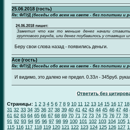
25.06.2018 (гость)
Re: ФЛУД (беседы обо всем на свете - без политики и 
24.06.2018 пишет:
Заметил что как то меньше денег начали ставить,
группового раунда, или денег поубавилось у ставящих и
Беру свои слова назад - появились деньги.
Ace (гость)
Re: ФЛУД (беседы обо всем на свете - без политики и 
И видимо, это далеко не предел. 0.33л - 345руб. рукал
Ответить без цитиров
Страницы:
1
2
3
4
5
6
7
8
9
10
11
12
13
14
15
16
17
18
31
32
33
34
35
36
37
38
39
40
41
42
43
44
45
46
47
48
61
62
63
64
65
66
67
68
69
70
71
72
73
74
75
76
77
78
91
92
93
94
95
96
97
98
99
100
101
102
103
104
105
1
115
116
117
118
119
120
121
122
123
124
125
126
127
1