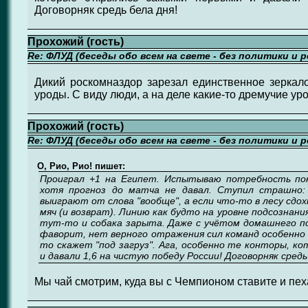
Договорняк средь бела дня!
Прохожий (гость)
Re: ФЛУД (беседы обо всем на свете - без политики и 
Дикий роскомназдор зарезал единственное зеркало
уроды. С виду люди, а на деле какие-то дремучие ур
Прохожий (гость)
Re: ФЛУД (беседы обо всем на свете - без политики и 
О, Рио, Рио! пишет:
Проиграл +1 на Египет. Испытываю потребность пок
хотя прогноз до матча не давал. Ступил страшно:
выиграют от слова "вообще", а если что-то в лесу сдох
мяч (и возврат). Линию как будто на уровне подсознани
тут-то и собака зарыта. Даже с учётом домашнего по
фаворит, нет верного отражения сил команд особенно 
то скажет "под загруз". Ага, особенно те конторы, 
и давали 1,6 на чистую победу России! Договорняк средь
Мы чай смотрим, куда вы с Чемпионом ставите и пеха