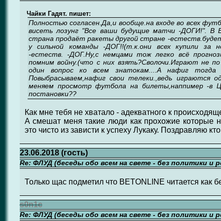
Чайки Гадят. пишет:
Полностью согласен.Да,и вообще.на входе во всех фут
висеть лозунг "Все ваши будущие матчи -ДОГИ!". В
страна продаёт ракеты другой стране -естеств.будет
у сильной команды -ДОГ!!(т.к.они всех купили за 
-естеств. -ДОГ.Ну,с немцами тож легко всё прогно
помним войну.(что с них взять?Сволочи.Играют не по
один вопрос ко всем знатокам....А нафиг тогд
Повыбрасываем,нафиг свои телеки.,ведь играются о
меняем просмотр футбола на билеты,наппимер -в 
постановки??
Как мне тебя не хватало - адекватного к происходя
А смешат меня такие люди как прохожие которые на
это чисто из зависти к успеху Лукаку. Поздравляю кто
23.06.2018 (гость)
Re: ФЛУД (беседы обо всем на свете - без политики и 
Только щас подметил что BETONLINE читается как б
s0n1c
Re: ФЛУД (беседы обо всем на свете - без политики и 