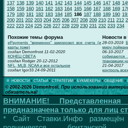
137
138
139
140
141
142
143
144
145
146
147
148
14
158
159
160
161
162
163
164
165
166
167
168
169
17
179
180
181
182
183
184
185
186
187
188
189
190
19
200
201
202
203
204
205
206
207
208
209
210
211
212
2
222
223
224
225
226
227
228
229
230
231
232
233
234
Похожие темы форума
Новости в
ePayments "временно" заморозил все счета (и
28-03-2019
Б
карты тоже)
миру пойман
создал
Demonfrost
11-02-2020
06-10-2017
КОНЕЦ СВЕТА
собираются
создал
Rodger
20-12-2012
транзакции н
NFL, MLB, NCAA и все остальное
21-04-2017
создал
Igor33
24-09-2011
контроль всех
≡
НОВОСТИ
▪
СТАТЬИ
▪
СТРАТЕГИИ
▪
БУКМЕКЕРЫ
▪
ОБЩЕНИЕ
▪
© 2002-2026 Demonfrost.
При использовании матери
обязательна!
ВНИМАНИЕ!
Представленна
предназначена только для лиц ст
* Сайт Ставки.Инфо размещён
подчиняется британской 