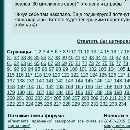
реалов [30 миллионов евро] ? это пени и штрафы."
Никуя себе там накапало. Еще годик-другой потянут
конца карьеры. Вот кто будет теперь мимо ворот лупи
отбивать))
Ответить без цитиров
Страницы:
1
2
3
4
5
6
7
8
9
10
11
12
13
14
15
16
17
18
31
32
33
34
35
36
37
38
39
40
41
42
43
44
45
46
47
48
61
62
63
64
65
66
67
68
69
70
71
72
73
74
75
76
77
78
91
92
93
94
95
96
97
98
99
100
101
102
103
104
105
1
115
116
117
118
119
120
121
122
123
124
125
126
127
1
137
138
139
140
141
142
143
144
145
146
147
148
14
158
159
160
161
162
163
164
165
166
167
168
169
17
179
180
181
182
183
184
185
186
187
188
189
190
19
200
201
202
203
204
205
206
207
208
209
210
211
212
2
222
223
224
225
226
227
228
229
230
231
232
233
234
Похожие темы форума
Новости в
ePayments "временно" заморозил все счета (и
28-03-2019
Б
карты тоже)
миру пойман