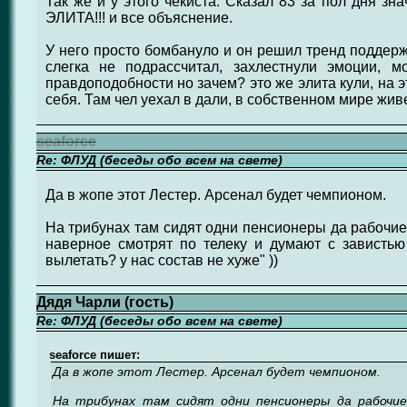
Так же и у этого чекиста. Сказал 83 за пол дня зн
ЭЛИТА!!! и все объяснение.
У него просто бомбануло и он решил тренд поддерж
слегка не подрассчитал, захлестнули эмоции, 
правдоподобности но зачем? это же элита кули, на 
себя. Там чел уехал в дали, в собственном мире жи
seaforce
Re: ФЛУД (беседы обо всем на свете)
Да в жопе этот Лестер. Арсенал будет чемпионом.
На трибунах там сидят одни пенсионеры да рабочие
наверное смотрят по телеку и думают с завистью
вылетать? у нас состав не хуже" ))
Дядя Чарли (гость)
Re: ФЛУД (беседы обо всем на свете)
seaforce пишет:
Да в жопе этот Лестер. Арсенал будет чемпионом.
На трибунах там сидят одни пенсионеры да рабочие