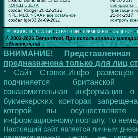
создал
Demonfrost
11-02-2020
06-10-2017
КОНЕЦ СВЕТА
собираются
создал
Rodger
20-12-2012
транзакции н
NFL, MLB, NCAA и все остальное
21-04-2017
создал
Igor33
24-09-2011
контроль всех
≡
НОВОСТИ
▪
СТАТЬИ
▪
СТРАТЕГИИ
▪
БУКМЕКЕРЫ
▪
ОБЩЕНИЕ
▪
© 2002-2026 Demonfrost.
При использовании матери
обязательна!
ВНИМАНИЕ!
Представленна
предназначена только для лиц ст
* Сайт Ставки.Инфо размещён
подчиняется британской 
ознакомительная информация о
букмекерских конторах запрещен
которой вы осуществляете
информационному порталу, то немед
Настоящий сайт является личным дневн
развлекательных целях, не являе