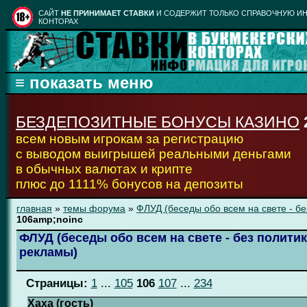
CАЙТ
НЕ ПРИНИМАЕТ СТАВКИ
И СОДЕРЖИТ ТОЛЬКО СПРАВОЧНУЮ ИН
КОНТОРАХ
БЕЗДЕПОЗИТНЫЕ БОНУСЫ КАЗИНО
всем новым игрокам за регистрацию
с выводом выигрышей реальными деньгами
в обычных валютах и крипте
плюс до 1111% бонусов на депозиты
главная
»
темы форума
»
ФЛУД (беседы обо всем на свете - бе
106amp;noinc
ФЛУД (беседы обо всем на свете - без политик
рекламы)
Страницы:
1
...
105
106
107
...
234
Xaxa (гость)