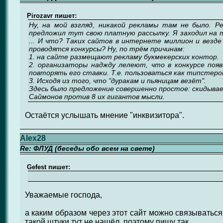
Pirozavr пишет:
Ну, на мой взгляд, никакой рекламы там не было. 
предложил тут свою платную рассылку. Я заходил на 
... И что? Таких сайтов в интернете миллион и везд
проводятся конкурсы? Ну, по трём причинам:
1. на сайте размещают рекламу букмекерских контор.
2. организаторы наджду лелеют, что в конкурсе появ
повторять его ставки. Т.е. пользоваться как типстеро
3. Исходя из того, что "дуракам и пьяницам везёт".
Здесь было предложение совершенно простое: скидываем
Саймонов против 8 их гигантов мысли.
Остаётся услышать мнение "инквизитора".
Alex28
Re: ФЛУД (беседы обо всем на свете)
Gefest пишет:
Уважаемые господа,
а каким образом через этот сайт можно связыватьс
такой штуки тут не нашёл, поэтому пишу так..