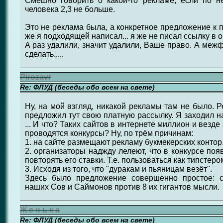
Смешно говорить о какой-то рекламе, если по н
человека 2,3 не больше.
Это не реклама была, а конкретное предложение к п
же я подходящей написал... я же не писал ссылку в 
А раз удалили, значит удалили, Ваше право. А ме
сделать.....
Pirozavr
Re: ФЛУД (беседы обо всем на свете)
Ну, на мой взгляд, никакой рекламы там не было. 
предложил тут свою платную рассылку. Я заходил на 
... И что? Таких сайтов в интернете миллион и везд
проводятся конкурсы? Ну, по трём причинам:
1. на сайте размещают рекламу букмекерских контор
2. организаторы наджду лелеют, что в конкурсе поя
повторять его ставки. Т.е. пользоваться как типстеро
3. Исходя из того, что "дуракам и пьяницам везёт".
Здесь было предложение совершенно простое: с
наших Сов и Саймонов против 8 их гигантов мысли.
Ж е н ь к а
Re: ФЛУД (беседы обо всем на свете)