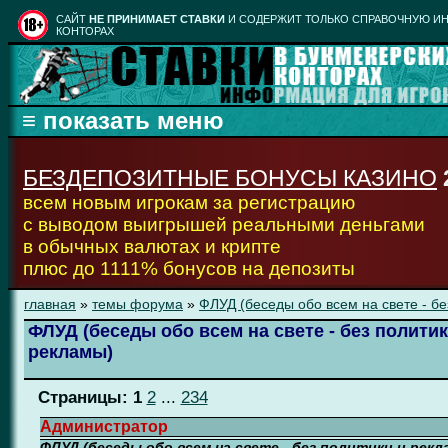
CАЙТ
НЕ ПРИНИМАЕТ СТАВКИ
И СОДЕРЖИТ ТОЛЬКО СПРАВОЧНУЮ ИН
КОНТОРАХ
БЕЗДЕПОЗИТНЫЕ БОНУСЫ КАЗИНО
всем новым игрокам за регистрацию
с выводом выигрышей реальными деньгами
в обычных валютах и крипте
плюс до 1111% бонусов на депозиты
главная
»
темы форума
»
ФЛУД (беседы обо всем на свете - бе
ФЛУД (беседы обо всем на свете - без политик
рекламы)
Страницы:
1
2
...
234
Администратор
ФЛУД (беседы обо всем на свете - без политики и рекл