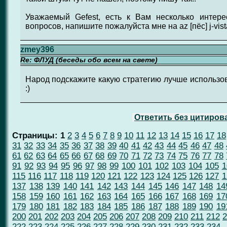
Уважаемый Gefest, есть к Вам несколько интер
вопросов, напишите пожалуйста мне на az [пёс] j-vist
zmey396
Re: ФЛУД (беседы обо всем на свете)
Народ подскажите какую стратегию лучше использов
:)
Ответить без цитиров
Страницы:
1
2
3
4
5
6
7
8
9
10
11
12
13
14
15
16
17
18
31
32
33
34
35
36
37
38
39
40
41
42
43
44
45
46
47
48
61
62
63
64
65
66
67
68
69
70
71
72
73
74
75
76
77
78
91
92
93
94
95
96
97
98
99
100
101
102
103
104
105
1
115
116
117
118
119
120
121
122
123
124
125
126
127
1
137
138
139
140
141
142
143
144
145
146
147
148
14
158
159
160
161
162
163
164
165
166
167
168
169
17
179
180
181
182
183
184
185
186
187
188
189
190
19
200
201
202
203
204
205
206
207
208
209
210
211
212
2
222
223
224
225
226
227
228
229
230
231
232
233
234