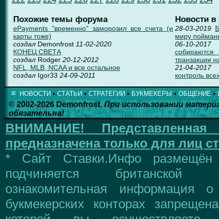
Похожие темы форума
Новости в
ePayments "временно" заморозил все счета (и
28-03-2019
Б
карты тоже)
миру пойман
создал
Demonfrost
11-02-2020
06-10-2017
КОНЕЦ СВЕТА
собираются
создал
Rodger
20-12-2012
транзакции н
NFL, MLB, NCAA и все остальное
21-04-2017
создал
Igor33
24-09-2011
контроль всех
≡
НОВОСТИ
▪
СТАТЬИ
▪
СТРАТЕГИИ
▪
БУКМЕКЕРЫ
▪
ОБЩЕНИЕ
▪
© 2002-2026 Demonfrost.
При использовании матери
обязательна!
ВНИМАНИЕ!
Представленна
предназначена только для лиц ст
* Сайт Ставки.Инфо размещён
подчиняется британской 
ознакомительная информация о
букмекерских конторах запрещен