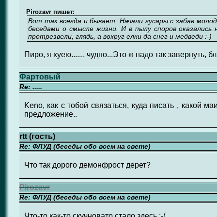
Pirozavr пишет:
Вот так всегда и бывает. Начали гусары с забав молод
беседами о смысле жизни. И в пылу споров оказались н
протрезвели, глядь, а вокруг елки да снег и медведи :-)
Пиро, я хуею......, чудно...Это ж надо так завернуть, бля
Фартовый
Re: .....
Keno, как с тобой связаться, куда писать , какой ма
предложение..
rtt (гость)
Re: ФЛУД (беседы обо всем на свете)
Что так дорого демонфрост дерет?
Pirozavr
Re: ФЛУД (беседы обо всем на свете)
Что-то как-то скучновато стало здесь :-(