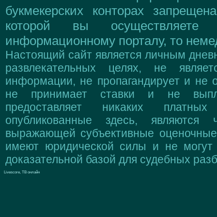
букмекерских конторах запрещен
которой вы осуществляете
информационному порталу, то немед
Настоящий сайт является личным дневн
развлекательных целях, не являе
информации, не пропагандирует и не о
не принимает ставки и не выпл
предоставляет никаких платны
опубликованные здесь, являются 
выражающей субъективные оценочные 
имеют юридической силы и не могут
доказательной базой для судебных разб
Livescore, ТВ онлайн