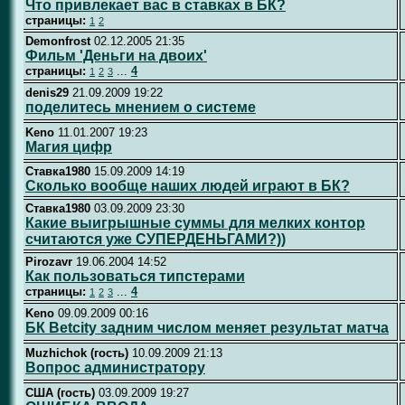
Что привлекает вас в ставках в БК?
страницы:
1
2
Demonfrost
02.12.2005 21:35
Фильм 'Деньги на двоих'
страницы:
...
4
1
2
3
denis29
21.09.2009 19:22
поделитесь мнением о системе
Keno
11.01.2007 19:23
Магия цифр
Ставка1980
15.09.2009 14:19
Сколько вообще наших людей играют в БК?
Ставка1980
03.09.2009 23:30
Какие выигрышные суммы для мелких контор
считаются уже СУПЕРДЕНЬГАМИ?))
Pirozavr
19.06.2004 14:52
Как пользоваться типстерами
страницы:
...
4
1
2
3
Keno
09.09.2009 00:16
БК Betcity задним числом меняет результат матча
Muzhichok (гость)
10.09.2009 21:13
Вопрос администратору
США (гость)
03.09.2009 19:27