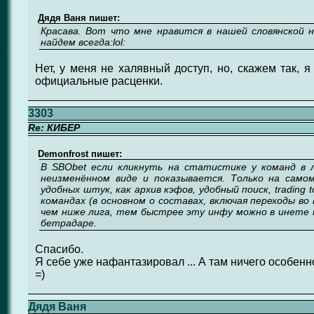
Дядя Ваня пишет:
Красава. Вот что мне нравится в нашей словянской 
найдем всегда:lol:
Нет, у меня не халявный доступ, но, скажем так, 
официальные расценки.
3303
Re: КИБЕР
Demonfrost пишет:
В SBObet если кликнуть на статистике у команд в л
неизменённом виде и показывается. Только на само
удобных штук, как архив кэфов, удобный поиск, trading 
командах (в основном о составах, включая переходы во
чем ниже лига, тем быстрее эту инфу можно в инете 
бетрадаре.
Спасибо.
Я себе уже нафантазировал ... А там ничего особенн
=)
Дядя Ваня