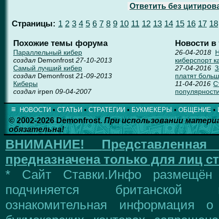
Ответить без цитиров
Страницы:
1
2
3
4
5
6
7
8
9
10
11
12
13
14
15
16
17
18
Похожие темы форума
Новости в
Параллельный кибер
26-04-2018
создал
Demonfrost
27-10-2013
киберспорт к
Самый лучший кибер
27-04-2016
З
создал
Demonfrost
21-09-2013
платят больш
Киберы
11-04-2016
С
создал
irpen
09-04-2007
популярности
≡
НОВОСТИ
▪
СТАТЬИ
▪
СТРАТЕГИИ
▪
БУКМЕКЕРЫ
▪
ОБЩЕНИЕ
▪
© 2002-2026 Demonfrost.
При использовании матери
обязательна!
ВНИМАНИЕ!
Представленна
предназначена только для лиц ст
* Сайт Ставки.Инфо размещён
подчиняется британской 
ознакомительная информация о