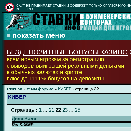
CАЙТ
НЕ ПРИНИМАЕТ СТАВКИ
И СОДЕРЖИТ ТОЛЬКО СПРАВОЧНУЮ ИН
КОНТОРАХ
БЕЗДЕПОЗИТНЫЕ БОНУСЫ КАЗИНО
всем новым игрокам за регистрацию
с выводом выигрышей реальными деньгами
в обычных валютах и крипте
плюс до 1111% бонусов на депозиты
главная
»
темы форума
»
КИБЕР
- страница
22
КИБЕР
Страницы:
1
...
21
22
23
...
25
Дядя Ваня
Re: КИБЕР