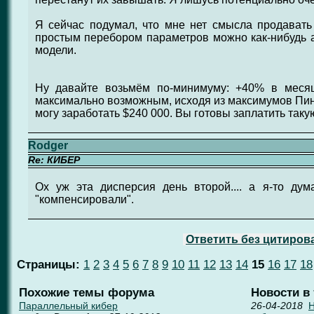
Я сейчас подумал, что мне нет смысла продавать
простым перебором параметров можно как-нибудь 
модели.
Ну давайте возьмём по-минимуму: +40% в месяц
максимально возможным, исходя из максимумов Пинна
могу заработать $240 000. Вы готовы заплатить таку
Rodger
Re: КИБЕР
Ох уж эта дисперсия день второй.... а я-то дум
"компенсировали".
Ответить без цитиров
Страницы:
1
2
3
4
5
6
7
8
9
10
11
12
13
14
15
16
17
18
Похожие темы форума
Новости в
Параллельный кибер
26-04-2018