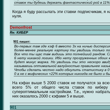
ставок ты будешь держать фантастический рой в 11%. 
Когда я буду рассылать эти ставки подписчикам, я н
нуля.
Demonfrost
Re: КИБЕР
901 пишет:
Во-первых там где кэф 6 вместо 3х на ничью дисперсия
более-менее реальную картину ты увидишь только по
Все что ты щас там видишь это полнейший рандом. См
6 нету никакой логики. Ибо нету прогруженных обоих 
будет минус маржа. Но увидишь ты это нескоро ввид
называешь оптимальной валуйностью правильнее назы
Чтобы сделать честно надо обнулить статистику в 0
0 а не с мифических +22% которых никогда не было и б
На кэфах выше 5 2000 ставок не получатся за всю 
всего 5% от общего числа ставок по киберу
супероптимальным настройкам. Т.е., нужно набрать
них оказалось 2000 с кэфами 5 и выше.
901