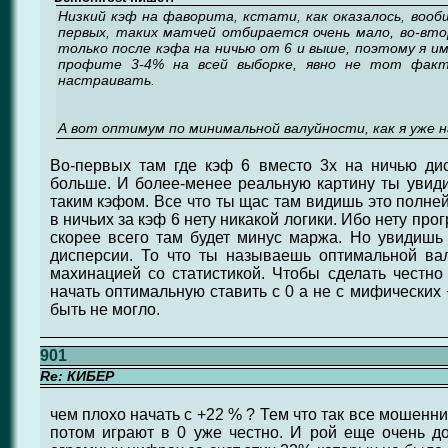
Низкий кэф на фаворита, кстати, как оказалось, вообщ
первых, таких матчей отбирается очень мало, во-вто
только после кэфа на ничью от 6 и выше, поэтому я им
профите 3-4% на всей выборке, явно не тот фак
настраивать.
А вот оптимум по минимальной валуйности, как я уже н
Во-первых там где кэф 6 вместо 3х на ничью ди
больше. И более-менее реальную картину ты увиди
таким кэфом. Все что ты щас там видишь это полне
в ничьих за кэф 6 нету никакой логики. Ибо нету пр
скорее всего там будет минус маржа. Но увидишь
дисперсии. То что ты называешь оптимальной ва
махинацией со статистикой. Чтобы сделать честно 
начать оптимальную ставить с 0 а не с мифических
быть не могло.
901
Re: КИБЕР
чем плохо начать с +22 % ? Тем что так все мошенн
потом играют в 0 уже честно. И рой еще очень д