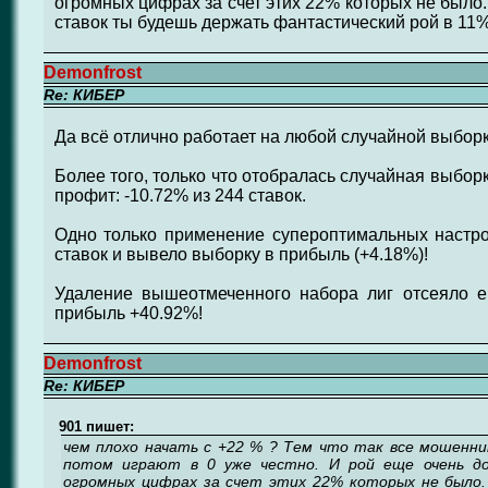
огромных цифрах за счет этих 22% которых не было.
ставок ты будешь держать фантастический рой в 11%.
Demonfrost
Re: КИБЕР
Да всё отлично работает на любой случайной выборк
Более того, только что отобралась случайная выбор
профит: -10.72% из 244 ставок.
Одно только применение супероптимальных настро
ставок и вывело выборку в прибыль (+4.18%)!
Удаление вышеотмеченного набора лиг отсеяло 
прибыль +40.92%!
Demonfrost
Re: КИБЕР
901 пишет:
чем плохо начать с +22 % ? Тем что так все мошенн
потом играют в 0 уже честно. И рой еще очень до
огромных цифрах за счет этих 22% которых не было.