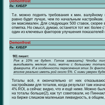
Demonfrost
Re: КИБЕР
Т.е. можно поднять требования к мин. валуйному
равно будет лучше, чем по начальным настройкам. 
он максимален. Для следующих 500 ставок, скорее в
отметка. Но смысл, думаю, останется тот же: более с
один из ключевых факторов улучшения показателей 
Demonfrost
Re: КИБЕР
901 пишет:
Роя в 10% не будет. Готов замазать) Чтобы пол
выкидывать мелкие лиги, матчи с большими тотала
фаворита. И в особенности пересечения этих 3х фактор
вполне реально иметь рой около 5%. С ними уверен буд
Тоталы всё, я окончательно от них отказываю
настройками для тоталов, когда результат там изна
4% ROI, а сейчас видно, что и ещё ниже. Можно бы
на тоталы больше(2), как тут советовали, но Пиннакл
на бирже слишком маленькая ликвидность, в общем, 