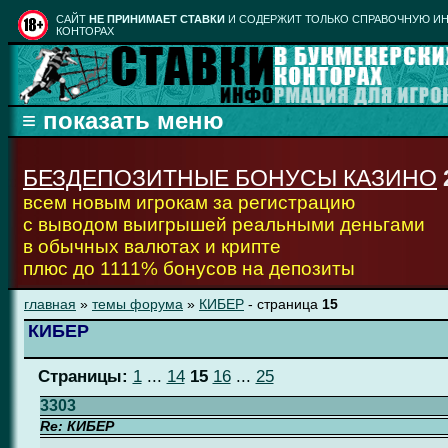
CАЙТ
НЕ ПРИНИМАЕТ СТАВКИ
И СОДЕРЖИТ ТОЛЬКО СПРАВОЧНУЮ ИН
КОНТОРАХ
БЕЗДЕПОЗИТНЫЕ БОНУСЫ КАЗИНО
всем новым игрокам за регистрацию
с выводом выигрышей реальными деньгами
в обычных валютах и крипте
плюс до 1111% бонусов на депозиты
главная
»
темы форума
»
КИБЕР
- страница
15
КИБЕР
Страницы:
1
...
14
15
16
...
25
3303
Re: КИБЕР