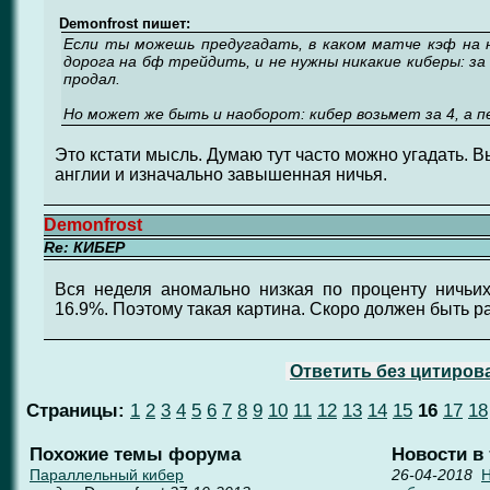
Demonfrost пишет:
Если ты можешь предугадать, в каком матче кэф на 
дорога на бф трейдить, и не нужны никакие киберы: за 
продал.
Но может же быть и наоборот: кибер возьмет за 4, а пе
Это кстати мысль. Думаю тут часто можно угадать. 
англии и изначально завышенная ничья.
Demonfrost
Re: КИБЕР
Вся неделя аномально низкая по проценту ничьих
16.9%. Поэтому такая картина. Скоро должен быть ра
Ответить без цитиров
Страницы:
1
2
3
4
5
6
7
8
9
10
11
12
13
14
15
16
17
18
Похожие темы форума
Новости в
Параллельный кибер
26-04-2018