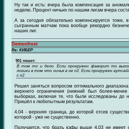
Ну так и есть: вчера была компенсация за анома
неделю. Процент ничьих по нашим лигам вчера сост
А за сегодня обязательно компенсируется тоже, 
сыгранным матчам пока вообще рекордно безниче
наших лиг.
Demonfrost
Re: КИБЕР
901 пишет:
В том то и дело. Если прогружен фаворит то выгод
логики в том что ничья а не п2. Если прогружен аутса
с п2
Решил заняться вопросом оптимального диапазона
верхнего ограничения (нижний был более-менее
выборках, включая те, что были исследованы до н
Пришёл к любопытным результатам.
4.04 - верхняя граница, до которой отсев существ
которой - уже не существенно.
Получается, что брать кэфы выше 4.03 не имеет 