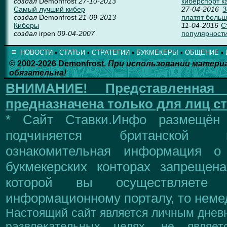
создал
Demonfrost
27-10-2013
киберспорт к
Самый лучший кибер
27-04-2016
З
создал
Demonfrost
21-09-2013
платят больш
Киберы
11-04-2016
С
создал
irpen
09-04-2007
популярности
≡
НОВОСТИ
▪
СТАТЬИ
▪
СТРАТЕГИИ
▪
БУКМЕКЕРЫ
▪
ОБЩЕНИЕ
▪
© 2002-2026 Demonfrost.
При использовании матери
обязательна!
ВНИМАНИЕ!
Представленна
предназначена только для лиц ст
* Сайт Ставки.Инфо размещён
подчиняется британской 
ознакомительная информация о
букмекерских конторах запрещен
которой вы осуществляете
информационному порталу, то немед
Настоящий сайт является личным дневн
развлекательных целях, не являе